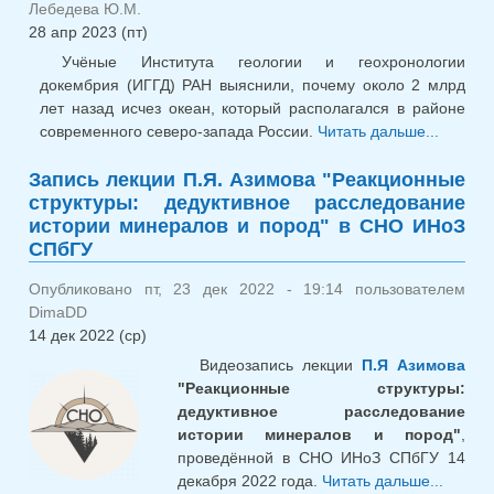
Лебедева Ю.М.
28 апр 2023 (пт)
Учёные Института геологии и геохронологии
докембрия (ИГГД) РАН выяснили, почему около 2 млрд
лет назад исчез океан, который располагался в районе
современного северо-запада России.
Читать дальше...
о У
ИГГД
Запись лекции П.Я. Азимова "Реакционные
выясни
структуры: дедуктивное расследование
почему 
истории минералов и пород" в СНО ИНоЗ
исчеза
СПбГУ
древни
океа
Опубликовано пт, 23 дек 2022 - 19:14 пользователем
млрд
DimaDD
назад
14 дек 2022 (ср)
Видеозапись лекции
П.Я Азимова
"Реакционные структуры:
дедуктивное расследование
истории минералов и пород"
,
проведённой в СНО ИНоЗ СПбГУ 14
декабря 2022 года.
Читать дальше...
о 