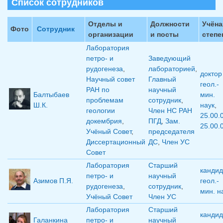
Список сотрудников
Отделы и
Должности
Учёна
Фото
Сотрудник
организации
и посты
степе
Лаборатория
петро- и
Заведующий
рудогенеза
,
лабораторией
,
доктор
Научный совет
Главный
геол.-
РАН по
научный
Балтыбаев
мин.
проблемам
сотрудник
,
Ш.К.
наук
,
геологии
Член НС РАН
25.00.
докембрия
,
ПГД
,
Зам.
25.00.
Учёный Совет
,
председателя
Диссертационный
ДС
,
Член УС
Совет
Лаборатория
Старший
кандид
петро- и
научный
Азимов П.Я.
геол.-
рудогенеза
,
сотрудник
,
мин. н
Учёный Совет
Член УС
Лаборатория
Старший
кандид
Галанкина
петро- и
научный