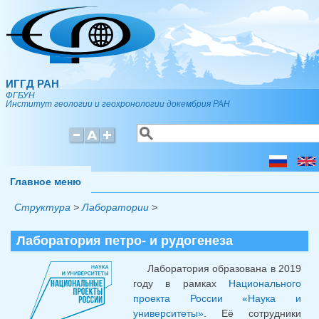
Перейти к основному содержанию
ИГГД РАН
ФГБУН
Институт геологии и геохронологии докембрия РАН
Поиск
Форма поиска
Главное меню
Структура
>
Лаборатории
>
Лаборатория петро- и рудогенеза
Лаборатория образована в 2019
году в рамках
Национального
проекта России «Наука и
университеты»
. Её сотрудники