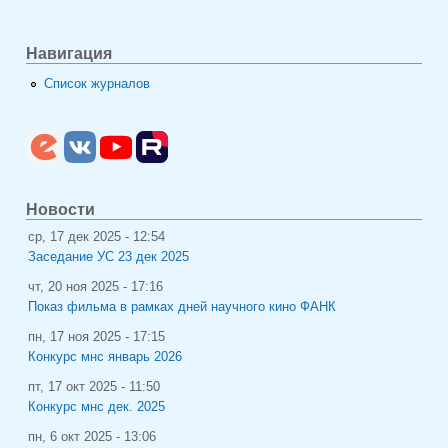
лекц
Азимо
"Реак
Навигация
структ
Список журналов
дедукт
рассл
истори
мине
поро
ИНоЗ 
Новости
ср, 17 дек 2025 - 12:54
Заседание УС 23 дек 2025
чт, 20 ноя 2025 - 17:16
Показ фильма в рамках дней научного кино ФАНК
пн, 17 ноя 2025 - 17:15
Конкурс мнс январь 2026
пт, 17 окт 2025 - 11:50
Конкурс мнс дек. 2025
пн, 6 окт 2025 - 13:06