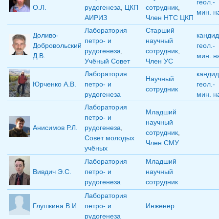
геол.-
О.Л.
рудогенеза
,
ЦКП
сотрудник
,
мин. н
АИРИЗ
Член НТС ЦКП
Лаборатория
Старший
Доливо-
кандид
петро- и
научный
Добровольский
геол.-
рудогенеза
,
сотрудник
,
Д.В.
мин. н
Учёный Совет
Член УС
Лаборатория
кандид
Научный
Юрченко А.В.
петро- и
геол.-
сотрудник
рудогенеза
мин. н
Лаборатория
Младший
петро- и
научный
Анисимов Р.Л.
рудогенеза
,
сотрудник
,
Совет молодых
Член СМУ
учёных
Лаборатория
Младший
Вивдич Э.С.
петро- и
научный
рудогенеза
сотрудник
Лаборатория
Глушкина В.И.
петро- и
Инженер
рудогенеза