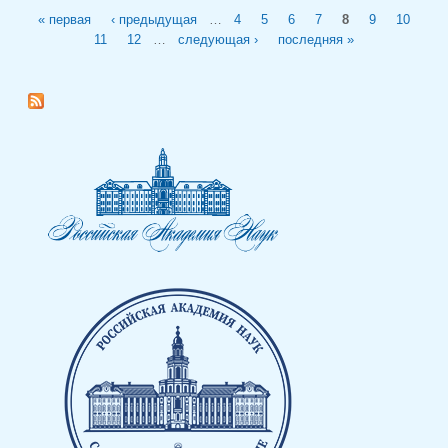
Страницы
« первая
‹ предыдущая
…
4
5
6
7
8
9
10
11
12
…
следующая ›
последняя »