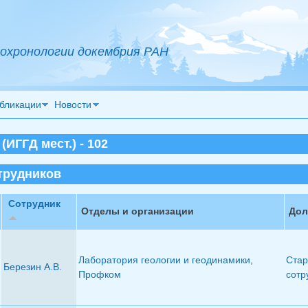
охронологии докембрия РАН
бликации
Новости
ИГГД мест.) - 102
трудников
Сотрудник
Отделы и организации
Дол
Лаборатория геологии и геодинамики
,
Стар
Березин А.В.
Профком
сотр