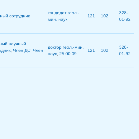
кандидат геол.-
328-
ный сотрудник
121
102
мин. наук
01-92
ный научный
доктор геол.-мин.
328-
удник
,
Член ДС
,
Член
121
102
наук
,
25.00.09
01-92