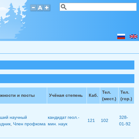
Поиск
Форма поиска
Тел.
Тел.
жности и посты
Учёная степень
Каб.
(мест.)
(гор.)
ший научный
кандидат геол.-
328-
121
102
удник
,
Член профкома
мин. наук
01-92