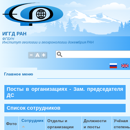
Перейти к основному содержанию
ИГГД РАН
ФГБУН
Институт геологии и геохронологии докембрия РАН
Поиск
Форма поиска
Главное меню
Посты в организациях - Зам. председателя
ДС
Список сотрудников
Сотрудник
Отделы и
Должности
Учёная
Фото
организации
и посты
степень