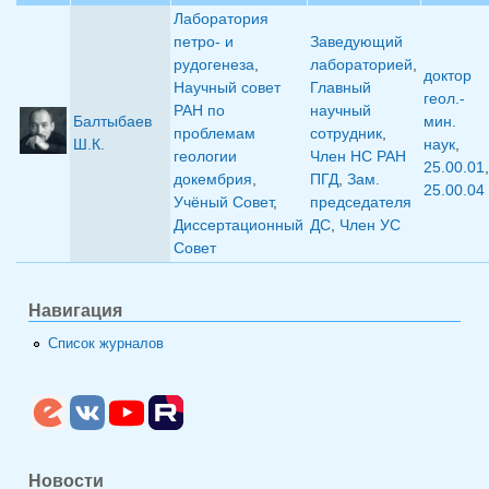
Лаборатория
петро- и
Заведующий
рудогенеза
,
лабораторией
,
доктор
Научный совет
Главный
геол.-
РАН по
научный
Балтыбаев
мин.
проблемам
сотрудник
,
Ш.К.
наук
,
геологии
Член НС РАН
25.00.01
,
докембрия
,
ПГД
,
Зам.
25.00.04
Учёный Совет
,
председателя
Диссертационный
ДС
,
Член УС
Совет
Навигация
Список журналов
Новости