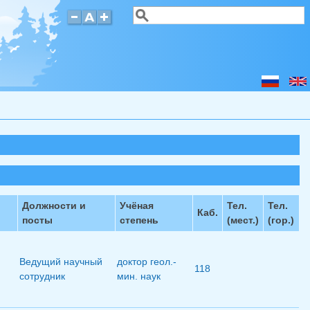
Поиск
Форма поиска
Должности и
Учёная
Тел.
Тел.
Каб.
посты
степень
(мест.)
(гор.)
Ведущий научный
доктор геол.-
118
сотрудник
мин. наук