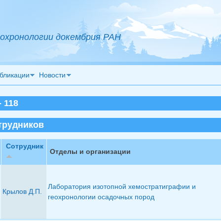
охронологии докембрия РАН
бликации
Новости
 118
трудников
Сотрудник
Отделы и организации
Лаборатория изотопной хемостратиграфии и
Крылов Д.П.
геохронологии осадочных пород