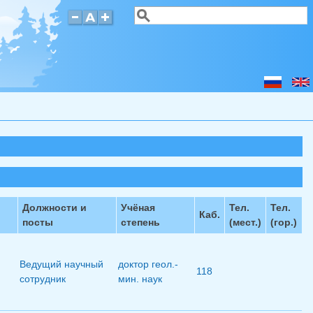
Поиск
Форма поиска
Должности и
Учёная
Тел.
Тел.
Каб.
посты
степень
(мест.)
(гор.)
Ведущий научный
доктор геол.-
118
сотрудник
мин. наук