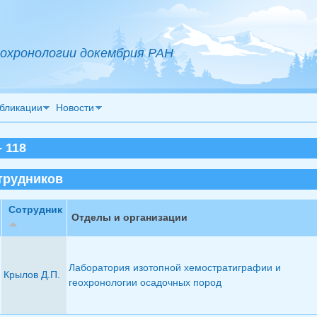
охронологии докембрия РАН
бликации
Новости
 118
трудников
Сотрудник
Отделы и организации
Лаборатория изотопной хемостратиграфии и
Крылов Д.П.
геохронологии осадочных пород