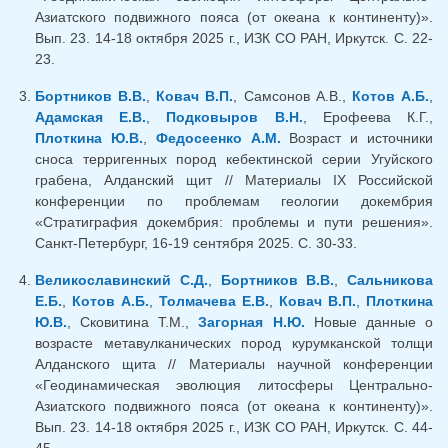
Азиатского подвижного пояса (от океана к континенту)».
Вып. 23. 14-18 октября 2025 г., ИЗК СО РАН, Иркутск. С. 22-
23.
Бортников В.В.
,
Ковач В.П.
, Самсонов А.В.,
Котов А.Б.
,
Адамская Е.В.
,
Подковыров В.Н.
, Ерофеева К.Г.,
Плоткина Ю.В.
,
Федосеенко А.М.
Возраст и источники
сноса терригенных пород кебектинской серии Угуйского
грабена, Алданский щит // Материалы IХ Российской
конференции по проблемам геологии докембрия
«Стратиграфия докембрия: проблемы и пути решения».
Санкт-Петербург, 16-19 сентября 2025. С. 30-33.
Великославинский С.Д.
,
Бортников В.В.
,
Сальникова
Е.Б.
,
Котов А.Б.
,
Толмачева Е.В.
,
Ковач В.П.
,
Плоткина
Ю.В.
, Сковитина Т.М.,
Загорная Н.Ю.
Новые данные о
возрасте метавулканических пород курумканской толщи
Алданского щита // Материалы научной конференции
«Геодинамическая эволюция литосферы Центрально-
Азиатского подвижного пояса (от океана к континенту)».
Вып. 23. 14-18 октября 2025 г., ИЗК СО РАН, Иркутск. С. 44-
45.