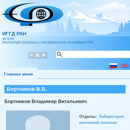
Перейти к основному содержанию
ИГГД РАН
ФГБУН
Институт геологии и геохронологии докембрия РАН
Поиск
Форма поиска
Главное меню
Бортников В.В.
Бортников Владимир Витальевич
Отделы:
Лаборатория
изотопной геологии