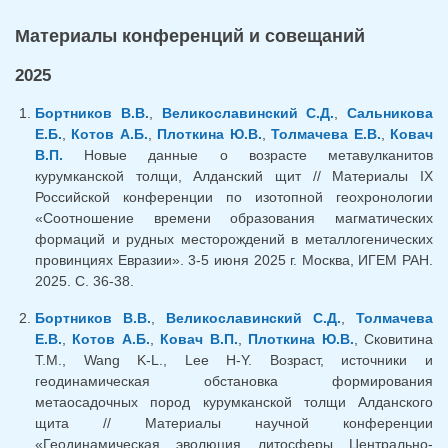
Материалы конференций и совещаний
2025
Бортников В.В.
,
Великославинский С.Д.
,
Сальникова
Е.Б.
,
Котов А.Б.
,
Плоткина Ю.В.
,
Толмачева Е.В.
,
Ковач
В.П.
Новые данные о возрасте метавулканитов
курумканской толщи, Алданский щит // Материалы IX
Российской конференции по изотопной геохронологии
«Соотношение времени образования магматических
формаций и рудных месторождений в металлогенических
провинциях Евразии». 3-5 июня 2025 г. Москва, ИГЕМ РАН.
2025. С. 36-38.
Бортников В.В.
,
Великославинский С.Д.
,
Толмачева
Е.В.
,
Котов А.Б.
,
Ковач В.П.
,
Плоткина Ю.В.
, Сковитина
Т.М., Wang K-L., Lee H-Y. Возраст, источники и
геодинамическая обстановка формирования
метаосадочных пород курумканской толщи Алданского
щита // Материалы научной конференции
«Геодинамическая эволюция литосферы Центрально-