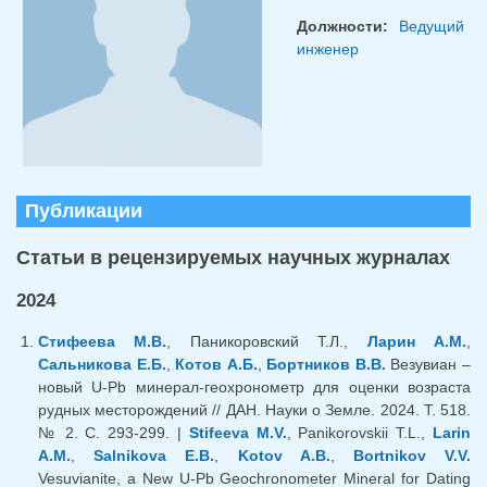
Должности:
Ведущий
инженер
Публикации
Статьи в рецензируемых научных журналах
2024
Стифеева М.В.
, Паникоровский Т.Л.,
Ларин А.М.
,
Сальникова Е.Б.
,
Котов А.Б.
,
Бортников В.В.
Везувиан –
новый U-Pb минерал-геохронометр для оценки возраста
рудных месторождений // ДАН. Науки о Земле. 2024. Т. 518.
№ 2. С. 293-299. |
Stifeeva M.V.
, Panikorovskii T.L.,
Larin
A.M.
,
Salnikova E.B.
,
Kotov A.B.
,
Bortnikov V.V.
Vesuvianite, a New U-Pb Geochronometer Mineral for Dating