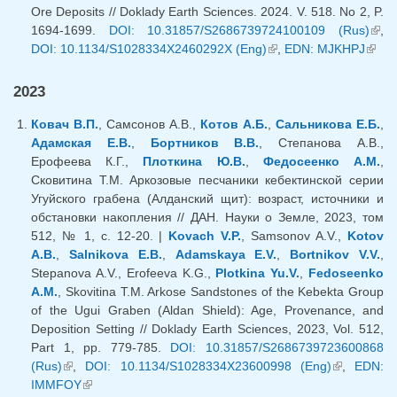
Ore Deposits // Doklady Earth Sciences. 2024. V. 518. No 2, P.
1694-1699.
DOI: 10.31857/S2686739724100109 (Rus)
(вн
,
DOI: 10.1134/S1028334X2460292X (Eng)
(внешняя ссылка)
,
EDN: MJKHPJ
(вне
ссыл
ссыл
2023
Ковач В.П.
, Самсонов А.В.,
Котов А.Б.
,
Сальникова Е.Б.
,
Адамская Е.В.
,
Бортников В.В.
, Степанова А.В.,
Ерофеева К.Г.,
Плоткина Ю.В.
,
Федосеенко А.М.
,
Сковитина Т.М. Аркозовые песчаники кебектинской серии
Угуйского грабена (Алданский щит): возраст, источники и
обстановки накопления // ДАН. Науки о Земле, 2023, том
512, № 1, с. 12-20. |
Kovach V.P.
, Samsonov A.V.,
Kotov
A.B.
,
Salnikova E.B.
,
Adamskaya E.V.
,
Bortnikov V.V.
,
Stepanova A.V., Erofeeva K.G.,
Plotkina Yu.V.
,
Fedoseenko
A.M.
, Skovitina T.M. Arkose Sandstones of the Kebekta Group
of the Ugui Graben (Aldan Shield): Age, Provenance, and
Deposition Setting // Doklady Earth Sciences, 2023, Vol. 512,
Part 1, pp. 779-785.
DOI: 10.31857/S2686739723600868
(Rus)
(внешняя ссылка)
,
DOI: 10.1134/S1028334X23600998 (Eng)
(внешняя
,
EDN:
IMMFOY
(внешняя ссылка)
ссылка)