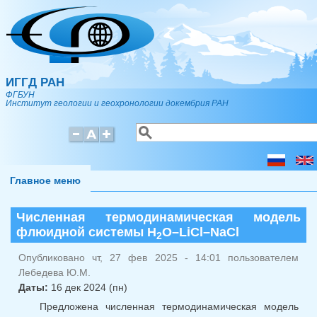
Перейти к основному содержанию
ИГГД РАН
ФГБУН
Институт геологии и геохронологии докембрия РАН
Поиск
Форма поиска
Главное меню
Численная термодинамическая модель
флюидной системы H
O–LiCl–NaCl
2
Опубликовано чт, 27 фев 2025 - 14:01 пользователем
Лебедева Ю.М.
Даты:
16 дек 2024 (пн)
Предложена численная термодинамическая модель