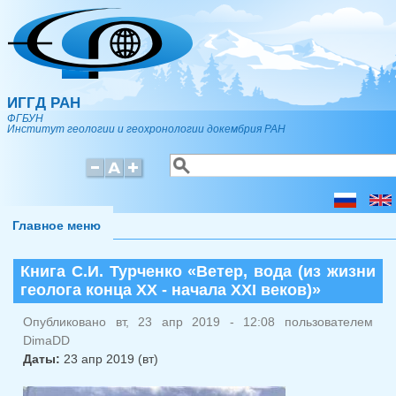
Перейти к основному содержанию
ИГГД РАН
ФГБУН
Институт геологии и геохронологии докембрия РАН
Поиск
Форма поиска
Главное меню
Книга С.И. Турченко «Ветер, вода (из жизни
геолога конца ХХ - начала XXI веков)»
Опубликовано вт, 23 апр 2019 - 12:08 пользователем
DimaDD
Даты:
23 апр 2019 (вт)