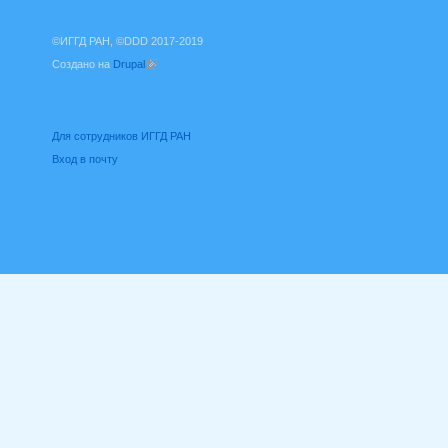
©ИГГД РАН, ©DDD 2017-2019
Создано на
Drupal
(внешняя ссылка)
Для сотрудников ИГГД РАН
Вход в почту