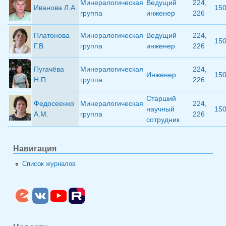
Минералогическая
Ведущий
224
,
Иванова Л.А.
15
группа
инженер
226
Платонова
Минералогическая
Ведущий
224
,
15
Г.В.
группа
инженер
226
Пугачёва
Минералогическая
224
,
Инженер
15
Н.П.
группа
226
Старший
Федосеенко
Минералогическая
224
,
научный
15
А.М.
группа
226
сотрудник
Навигация
Список журналов