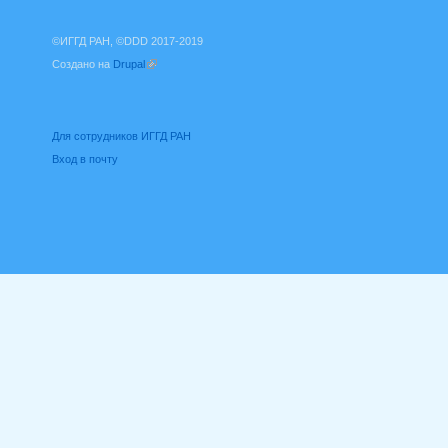
©ИГГД РАН, ©DDD 2017-2019
Создано на
Drupal
(внешняя ссылка)
Для сотрудников ИГГД РАН
Вход в почту