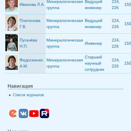
Минералогическая
Ведущий
224
,
Иванова Л.А.
15
группа
инженер
226
Платонова
Минералогическая
Ведущий
224
,
15
Г.В.
группа
инженер
226
Пугачёва
Минералогическая
224
,
Инженер
15
Н.П.
группа
226
Старший
Федосеенко
Минералогическая
224
,
научный
15
А.М.
группа
226
сотрудник
Навигация
Список журналов