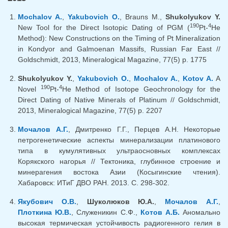
Mochalov A.
,
Yakubovich O.
, Brauns M.,
Shukolyukov Y.
190
4
New Tool for the Direct Isotopic Dating of PGM (
Pt-
He
Method): New Constructions on the Timing of Pt Mineralization
in Kondyor and Galmoenan Massifs, Russian Far East //
Goldschmidt, 2013, Mineralogical Magazine, 77(5) p. 1775
Shukolyukov Y.
,
Yakubovich O.
,
Mochalov A.
,
Kotov A.
A
190
4
Novel
Pt-
He Method of Isotope Geochronology for the
Direct Dating of Native Minerals of Platinum // Goldschmidt,
2013, Mineralogical Magazine, 77(5) p. 2207
Мочалов А.Г.
, Дмитренко Г.Г., Перцев А.Н. Некоторые
петрогенетические аспекты минерализации платинового
типа в кумулятивных ультраосновных комплексах
Корякского нагорья // Тектоника, глубинное строение и
минерагения востока Азии (Косыгинские чтения).
Хабаровск: ИТиГ ДВО РАН. 2013. С. 298-302.
Якубович О.В.
,
Шуколюков Ю.А.
,
Мочалов А.Г.
,
Плоткина Ю.В.
, Служеникин С.Ф.,
Котов А.Б.
Аномально
высокая термическая устойчивость радиогенного гелия в