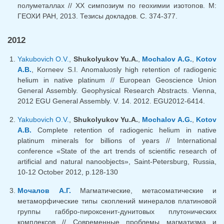
полуметаллах // XX симпозиум по геохимии изотопов. М:
ГЕОХИ РАН, 2013. Тезисы докладов. C. 374-377.
2012
Yakubovich O.V.
,
Shukolyukov Yu.A.
,
Mochalov A.G.
,
Kotov
A.B.
, Korneev S.I. Anomaluosly high retention of radiogenic
helium in native platinum // European Geoscience Union
General Assembly. Geophysical Research Abstracts. Vienna,
2012 EGU General Assembly. V. 14. 2012. EGU2012-6414.
Yakubovich O.V.
,
Shukolyukov Yu.A.
,
Mochalov A.G.
,
Kotov
A.B.
Complete retention of radiogenic helium in native
platinum minerals for billions of years // International
conference «State of the art trends of scientific research of
artificial and natural nanoobjects», Saint-Petersburg, Russia,
10-12 October 2012, p.128-130
Мочалов А.Г.
Магматические, метасоматические и
метаморфические типы скоплений минералов платиновой
группы габбро-пироксенит-дунитовых плутонических
комплексов // Современные проблемы магматизма и