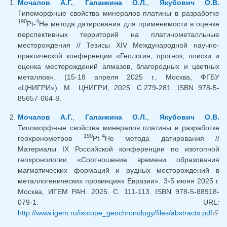
Мочалов А.Г.
,
Галанкина О.Л.
,
Якубович О.В.
Типоморфные свойства минералов платины в разработке
190
4
Pt-
He метода датирования для применимости в оценке
перспективных территорий на платинометалльные
месторождения // Тезисы XIV Международной научно-
практической конференции «Геология, прогноз, поиски и
оценка месторождений алмазов, благородных и цветных
металлов». (15-18 апреля 2025 г., Москва, ФГБУ
«ЦНИГРИ»). М.: ЦНИГРИ, 2025. C.279-281. ISBN 978-5-
85657-064-8.
Мочалов А.Г.
,
Галанкина О.Л.
,
Якубович О.В.
Типоморфные свойства минералов платины в разработке
190
4
геохронометров
Pt-
He метода датирования //
Материалы IX Российской конференции по изотопной
геохронологии «Соотношение времени образования
магматических формаций и рудных месторождений в
металлогенических провинциях Евразии». 3-5 июня 2025 г.
Москва, ИГЕМ РАН. 2025. С. 111-113. ISBN 978-5-88918-
079-1. URL:
http://www.igem.ru/isotope_geochronology/files/abstracts.pdf
(lin
exte