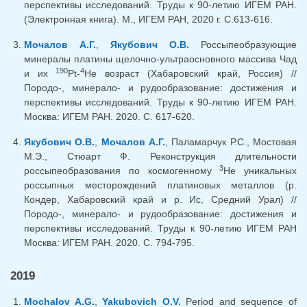
перспективы исследований. Труды к 90-летию ИГЕМ РАН.
(Электронная книга). М., ИГЕМ РАН, 2020 г. С.613-616.
Мочалов А.Г.
,
Якубович О.В.
Россыпеобразующие
минералы платины щелочно-ультраосновного массива Чад
190
4
и их
Pt-
He возраст (Хабаровский край, Россия) //
Породо-, минерало- и рудообразование: достижения и
перспективы исследований. Труды к 90-летию ИГЕМ РАН.
Москва: ИГЕМ РАН. 2020. C. 617-620.
Якубович О.В.
,
Мочалов А.Г.
, Паламарчук Р.С., Мостовая
М.Э., Стюарт Ф. Реконструкция длительности
3
россыпеобразования по космогенному
He уникальных
россыпных месторождений платиновых металлов (р.
Кондер, Хабаровский край и р. Ис, Средний Урал) //
Породо-, минерало- и рудообразование: достижения и
перспективы исследований. Труды к 90-летию ИГЕМ РАН
Москва: ИГЕМ РАН. 2020. C. 794-795.
2019
Mochalov A.G.
,
Yakubovich O.V.
Period and sequence of