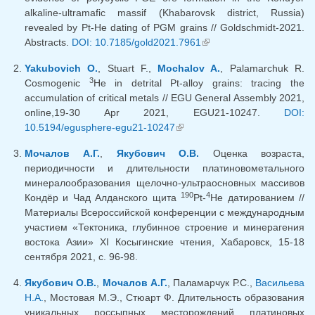
alkaline-ultramafic massif (Khabarovsk district, Russia)
revealed by Pt-He dating of PGM grains // Goldschmidt-2021.
Abstracts.
DOI: 10.7185/gold2021.7961
(link is external)
Yakubovich O.
, Stuart F.,
Mochalov A.
, Palamarchuk R.
3
Cosmogenic
He in detrital Pt-alloy grains: tracing the
accumulation of critical metals // EGU General Assembly 2021,
online,19-30 Apr 2021, EGU21-10247.
DOI:
10.5194/egusphere-egu21-10247
(link is external)
Мочалов А.Г.
,
Якубович О.В.
Оценка возраста,
периодичности и длительности платиновометального
минералообразования щелочно-ультраосновных массивов
190
4
Кондёр и Чад Алданского щита
Pt-
He датированием //
Материалы Всероссийской конференции с международным
участием «Тектоника, глубинное строение и минерагения
востока Азии» XI Косыгинские чтения, Хабаровск, 15-18
сентября 2021, c. 96-98.
Якубович О.В.
,
Мочалов А.Г.
, Паламарчук Р.С.,
Васильева
Н.А.
, Мостовая М.Э., Стюарт Ф. Длительность образования
уникальных россыпных месторождений платиновых