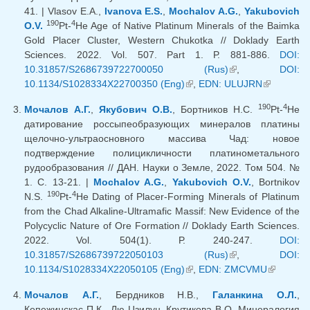
41. | Vlasov E.A.,
Ivanova E.S.
,
Mochalov A.G.
,
Yakubovich
190
4
O.V.
Pt-
He Age of Native Platinum Minerals of the Baimka
Gold Placer Cluster, Western Chukotka // Doklady Earth
Sciences. 2022. Vol. 507. Part 1. Р. 881-886.
DOI:
10.31857/S2686739722700050 (Rus)
(link is external)
,
DOI:
10.1134/S1028334X22700350 (Eng)
(link is external)
,
EDN: ULUJRN
(link is
external)
190
4
Мочалов А.Г.
,
Якубович О.В.
, Бортников Н.С.
Pt-
He
датирование россыпеобразующих минералов платины
щелочно-ультраосновного массива Чад: новое
подтверждение полицикличности платинометального
рудообразования // ДАН. Науки о Земле, 2022. Том 504. №
1. С. 13-21. |
Mochalov A.G.
,
Yakubovich O.V.
, Bortnikov
190
4
N.S.
Pt-
He Dating of Placer-Forming Minerals of Platinum
from the Chad Alkaline-Ultramafic Massif: New Evidence of the
Polycyclic Nature of Ore Formation // Doklady Earth Sciences.
2022. Vol. 504(1). Р. 240-247.
DOI:
10.31857/S2686739722050103 (Rus)
(link is external)
,
DOI:
10.1134/S1028334X22050105 (Eng)
(link is external)
,
EDN: ZMCVMU
(link is
external)
Мочалов А.Г.
, Бердников Н.В.,
Галанкина О.Л.
,
Кепежинскас П.К., Лю Цзилун, Крутикова В.О. Минералогия