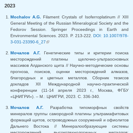
2023
Mochalov A.G.
Filament Crystals of Isoferroplatinum // XIII
General Meeting of the Russian Mineralogical Society and the
Fedorov Session. Springer Proceedings in Earth and
Environmental Sciences. 2023. P. 213-222.
DOI: 10.1007/978-
3-031-23390-6_27
(link is external)
Мочалов А.Г.
Генетические типы и критерии поиска
месторождений платины щелочно-ультраосновных
массивов Алданского щита // Научно-методические основы
прогноза, поисков, оценки месторождений алмазов,
благородных и цветных металлов. Сборник тезисов
докладов ХII Международной научно-практической
конференции (11-14 апреля 2023 г., Москва, ФГБУ
«ЦНИГРИ»). – М.: ЦНИГРИ, 2023. С. 336-340.
Мочалов А.Г.
Разработка типоморфных свойств
минералов группы самородной платины ультрамафитовых
формаций щитов, островодужных сооружений и офиолитов
Дальнего Востока // Минералообразующие системы
месторождений высокотехнологичных металлов: