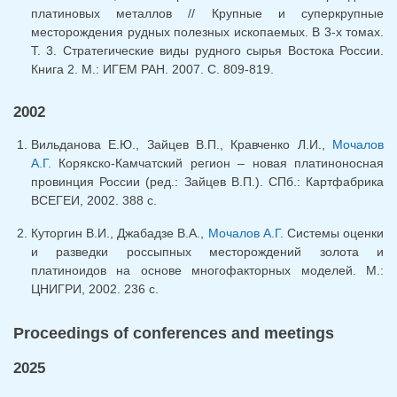
платиновых металлов // Крупные и суперкрупные
месторождения рудных полезных ископаемых. В 3-х томах.
Т. 3. Стратегические виды рудного сырья Востока России.
Книга 2. М.: ИГЕМ РАН. 2007. С. 809-819.
2002
Вильданова Е.Ю., Зайцев В.П., Кравченко Л.И.,
Мочалов
А.Г.
Корякско-Камчатский регион – новая платиноносная
провинция России (ред.: Зайцев В.П.). СПб.: Картфабрика
ВСЕГЕИ, 2002. 388 с.
Куторгин В.И., Джабадзе В.А.,
Мочалов А.Г.
Системы оценки
и разведки россыпных месторождений золота и
платиноидов на основе многофакторных моделей. М.:
ЦНИГРИ, 2002. 236 с.
Proceedings of conferences and meetings
2025