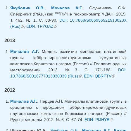
Якубович О.В.
,
Мочалов А.Г.
, Служеникин С.Ф.
190
4
Сперрилит (PtAs
) как
Pt-
He геохронометр // ДАН. 2015.
2
Т. 462. № 1. С. 88-90.
DOI: 10.7868/S086956521513023X
(Rus)
(link is external)
,
EDN: TPYGAZ
(link is external)
2013
Мочалов А.Г.
Модель развития минералов платиновой
группы габбро-пироксенит-дунитовых кумулятивных
комплексов Корякского нагорья (Россия) // Геология рудных
месторождений. 2013. №3. С. 171-188.
DOI:
10.7868/S0016777013030039 (Rus)
(link is external)
,
EDN: QBRFTV
(link is
external)
2012
Мочалов А.Г.
, Перцев А.Н. Минералы платиновой группы в
срастаниях с пироксеном габбро-пироксенит-дунитовых
плутонических комплексов Корякского нагорья (Россия) //
Руды и металлы. 2012. № 6. С. 67-74.
EDN: PIJHYB
(link is
external)
Шуколюков Ю.А.
,
Якубович О.В.
,
Мочалов А.Г.
,
Котов