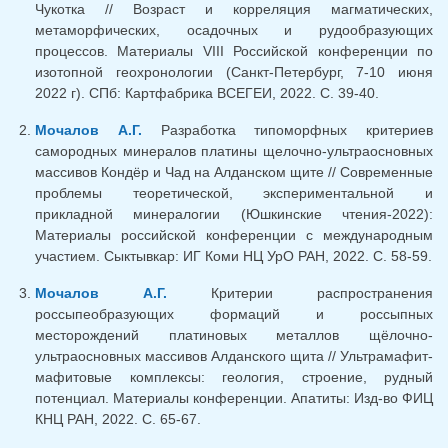
Чукотка // Возраст и корреляция магматических,
метаморфических, осадочных и рудообразующих
процессов. Материалы VIII Российской конференции по
изотопной геохронологии (Санкт-Петербург, 7-10 июня
2022 г). СПб: Картфабрика ВСЕГЕИ, 2022. С. 39-40.
Мочалов А.Г.
Разработка типоморфных критериев
самородных минералов платины щелочно-ультраосновных
массивов Кондёр и Чад на Алданском щите // Современные
проблемы теоретической, экспериментальной и
прикладной минералогии (Юшкинские чтения-2022):
Материалы российской конференции с международным
участием. Сыктывкар: ИГ Коми НЦ УрО РАН, 2022. С. 58-59.
Мочалов А.Г.
Критерии распространения
россыпеобразующих формаций и россыпных
месторождений платиновых металлов щёлочно-
ультраосновных массивов Алданского щита // Ультрамафит-
мафитовые комплексы: геология, строение, рудный
потенциал. Материалы конференции. Апатиты: Изд-во ФИЦ
КНЦ РАН, 2022. С. 65-67.