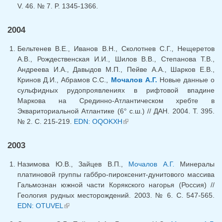
V. 46. № 7. P. 1345-1366.
2004
Бельтенев В.Е., Иванов В.Н., Сколотнев С.Г., Нещеретов
А.В., Рождественская И.И., Шилов В.В., Степанова Т.В.,
Андреева И.А., Давыдов М.П., Пейве А.А., Шарков Е.В.,
Кринов Д.И., Абрамов С.С.,
Мочалов А.Г.
Новые данные о
сульфидных рудопроявлениях в рифтовой впадине
Маркова на Срединно-Атлантическом хребте в
Эквариториальной Атлантике (6° с.ш.) // ДАН. 2004. Т. 395.
№ 2. С. 215-219.
EDN: OQOKXH
(link is external)
2003
Назимова Ю.В., Зайцев В.П.,
Мочалов А.Г.
Минералы
платиновой группы габбро-пироксенит-дунитового массива
Гальмоэнан южной части Корякского нагорья (Россия) //
Геология рудных месторождений. 2003. № 6. С. 547-565.
EDN: OTUVEL
(link is external)