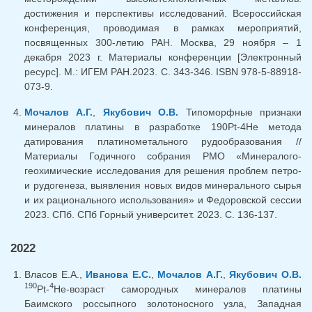
достижения и перспективы исследований. Всероссийская
конференция, проводимая в рамках мероприятий,
посвященных 300-летию РАН. Москва, 29 ноября – 1
декабря 2023 г. Материалы конференции [Электронный
ресурс]. М.: ИГЕМ РАН.2023. С. 343-346. ISBN 978-5-88918-
073-9.
Мочалов А.Г.
,
Якубович О.В.
Типоморфные признаки
минералов платины в разработке 190Pt-4He метода
датирования платинометального рудообразования //
Материалы Годичного собрания РМО «Минералого-
геохимические исследования для решения проблем петро-
и рудогенеза, выявления новых видов минерального сырья
и их рационального использования» и Федоровской сессии
2023. СПб. СПб Горный университет. 2023. С. 136-137.
2022
Власов Е.А.,
Иванова Е.С.
,
Мочалов А.Г.
,
Якубович О.В.
190
4
Pt-
He-возраст самородных минералов платины
Баимского россыпного золотоносного узла, Западная