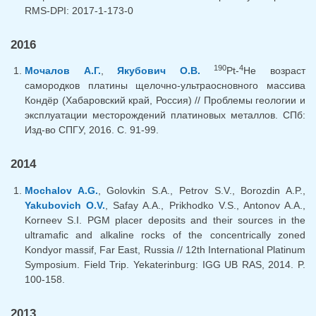
RMS-DPI: 2017-1-173-0
2016
190
4
Мочалов А.Г.
,
Якубович О.В.
Pt-
He возраст
самородков платины щелочно-ультраосновного массива
Кондёр (Хабаровский край, Россия) // Проблемы геологии и
эксплуатации месторождений платиновых металлов. СПб:
Изд-во СПГУ, 2016. С. 91-99.
2014
Mochalov A.G.
, Golovkin S.A., Petrov S.V., Borozdin A.P.,
Yakubovich O.V.
, Safay A.A., Prikhodko V.S., Antonov A.A.,
Korneev S.I. PGM placer deposits and their sources in the
ultramafic and alkaline rocks of the concentrically zoned
Kondyor massif, Far East, Russia // 12th International Platinum
Symposium. Field Trip. Yekaterinburg: IGG UB RAS, 2014. P.
100-158.
2013