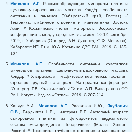
Мочалов А.Г.
Россыпеобразующие минералы платины
щелочно-ультраосновного массива Кондёр: особенности
онтогении и генезиса (Хабаровский край, Россия) //
Тектоника, глубинное строение и минерагения Востока
Азии: X Косыгинские чтения: материалы Всероссийской
конференции с международным участием, 10-12 сентября
2019, г. Хабаровск (Отв. ред. А.Н. Диденко, Ю.Ф. Манилов).
Хабаровск: ИТиГ им. Ю.А. Косыгина ДВО РАН, 2019. С. 185-
187.
Мочалов А.Г.
Особенности онтогении кристаллов
минералов платины щелочно-ультраосновного массива
Кондёр // Ультрамафит- мафитовые комплексы: геология,
строение, рудный потенциал. Материалы конференции
(Отв. ред. Т.Б. Колотилина). ИГХ им. А.П. Виноградова СО
РАН. Иркутск: Изд-во «Оттиск», 2019. С.207-214.
Ханчук А.И.,
Мочалов А.Г.
, Рассказов И.Ю.,
Якубович
О.В.
, Бердников Н.В., Невструев В.Г. Изотопный возраст
самородной платины из флюидолитов андезитового
состава месторождения Поперечного (Малый Хинган,
Россия) // Тектоника, глубинное строение и минерагения