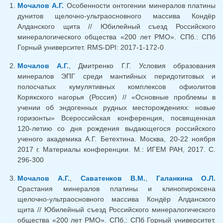
Мочалов А.Г.
Особенности онтогении минералов платины
дунитов щелочно-ультраосновного массива Кондёр
Алданского щита // Юбилейный съезд Российского
минералогического общества «200 лет РМО». СПб.: СПб
Горный университет. RMS-DPI: 2017-1-172-0
Мочалов А.Г.
, Дмитренко Г.Г. Условия образования
минералов ЭПГ среди мантийных перидотитовых и
полосчатых кумулятивных комплексов офиолитов
Корякского нагорья (Россия) // «Основные проблемы в
учении об эндогенных рудных месторождениях: новые
горизонты» Всероссийская конференция, посвященная
120-летию со дня рождения выдающегося российского
ученого академика А.Г. Бетехтина. Москва, 20-22 ноября
2017 г. Материалы конференции. М.: ИГЕМ РАН, 2017. С.
296-300
Мочалов А.Г.
,
Саватенков В.М.
,
Галанкина О.Л.
Срастания минералов платины и клинопироксена
щелочно-ультраосновного массива Кондёр Алданского
щита // Юбилейный съезд Российского минералогического
общества «200 лет РМО». СПб.: СПб Горный университет.