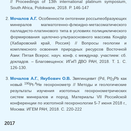
// Proceedings of 13th international platinum symposium,
South Africa, Polokwane, 2018. P. 146-147
Мочалов А.Г.
Особенности онтогении россыпеобразующих
минералов магматогенно-флюидно-метасоматического
палладисто-платинового типа в условиях полициклического
формирования щелочно-ультраосновного массива Кондёр
(Хабаровский край, Россия) // Вопросы геологии и
комплексного освоения природных ресурсов Восточной
Азии: Пятая Всерос. науч. конф. с междунар. участием: сб.
докладов. – Благовещенск: ИГиП ДВО РАН, 2018. Т. 1. С.
126-130.
Мочалов А.Г.
,
Якубович О.В.
Звягинцевит (Pd, Pt)
Pb как
3
190
4
новый
Pt-
He геохронометр // Методы и геологические
результаты изучения изотопных геохронометрических
систем минералов и пород. Материалы VII Российской
конференции по изотопной геохронологии 5-7 июня 2018 г.,
Москва: ИГЕМ РАН, 2018. С. 220-222
2017