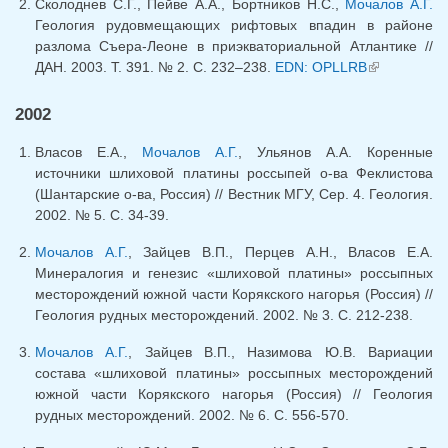
Сколоднев С.Г., Пейве А.А., Бортников Н.С.,
Мочалов А.Г.
Геология рудовмещающих рифтовых впадин в районе
разлома Съера-Леоне в приэкваториальной Атлантике //
ДАН. 2003. Т. 391. № 2. С. 232–238.
EDN: OPLLRB
(link is
external)
2002
Власов Е.А.,
Мочалов А.Г.
, Ульянов А.А. Коренные
источники шлиховой платины россыпей о-ва Феклистова
(Шантарские о-ва, Россия) // Вестник МГУ, Сер. 4. Геология.
2002. № 5. С. 34-39.
Мочалов А.Г.
, Зайцев В.П., Перцев А.Н., Власов Е.А.
Минералогия и генезис «шлиховой платины» россыпных
месторождений южной части Корякского нагорья (Россия) //
Геология рудных месторождений. 2002. № 3. С. 212-238.
Мочалов А.Г.
, Зайцев В.П., Назимова Ю.В. Вариации
состава «шлиховой платины» россыпных месторождений
южной части Корякского нагорья (Россия) // Геология
рудных месторождений. 2002. № 6. С. 556-570.