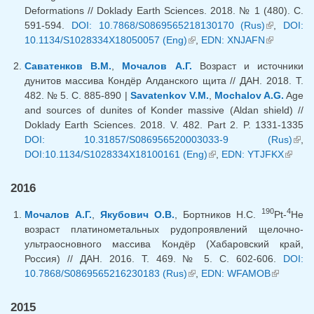
Deformations // Doklady Earth Sciences. 2018. № 1 (480). C.
591-594.
DOI: 10.7868/S0869565218130170 (Rus)
(link is
,
DOI:
10.1134/S1028334X18050057 (Eng)
(link is external)
,
EDN: XNJAFN
(link is
external)
external)
Саватенков В.М.
,
Мочалов А.Г.
Возраст и источники
дунитов массива Кондёр Алданского щита // ДАН. 2018. Т.
482. № 5. С. 885-890 |
Savatenkov V.M.
,
Mochalov A.G.
Age
and sources of dunites of Konder massive (Aldan shield) //
Doklady Earth Sciences. 2018. V. 482. Part 2. P. 1331-1335
DOI: 10.31857/S086956520003033-9 (Rus)
(lin
,
DOI:10.1134/S1028334X18100161 (Eng)
(link is external)
,
EDN: YTJFKX
(link 
exte
extern
2016
190
4
Мочалов А.Г.
,
Якубович О.В.
, Бортников Н.С.
Pt-
He
возраст платинометальных рудопроявлений щелочно-
ультраосновного массива Кондёр (Хабаровский край,
Россия) // ДАН. 2016. Т. 469. № 5. С. 602-606.
DOI:
10.7868/S0869565216230183 (Rus)
(link is external)
,
EDN: WFAMOB
(link is
external)
2015