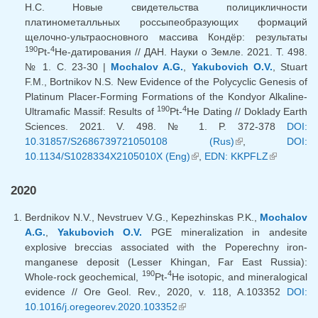
Н.С. Новые свидетельства полицикличности
платинометалльных россыпеобразующих формаций
щелочно-ультраосновного массива Кондёр: результаты
190
4
Pt-
He-датирования // ДАН. Науки о Земле. 2021. T. 498.
№ 1. C. 23-30 |
Mochalov A.G.
,
Yakubovich O.V.
, Stuart
F.M., Bortnikov N.S. New Evidence of the Polycyclic Genesis of
Platinum Placer-Forming Formations of the Kondyor Alkaline-
190
4
Ultramafic Massif: Results of
Pt-
He Dating // Doklady Earth
Sciences. 2021. V. 498. № 1. P. 372-378
DOI:
10.31857/S2686739721050108 (Rus)
(link is external)
,
DOI:
10.1134/S1028334X2105010X (Eng)
(link is external)
,
EDN: KKPFLZ
(link is
external)
2020
Berdnikov N.V., Nevstruev V.G., Kepezhinskas P.K.,
Mochalov
A.G.
,
Yakubovich O.V.
PGE mineralization in andesite
explosive breccias associated with the Poperechny iron-
manganese deposit (Lesser Khingan, Far East Russia):
190
4
Whole-rock geochemical,
Pt-
He isotopic, and mineralogical
evidence // Ore Geol. Rev., 2020, v. 118, A.103352
DOI:
10.1016/j.oregeorev.2020.103352
(link is external)