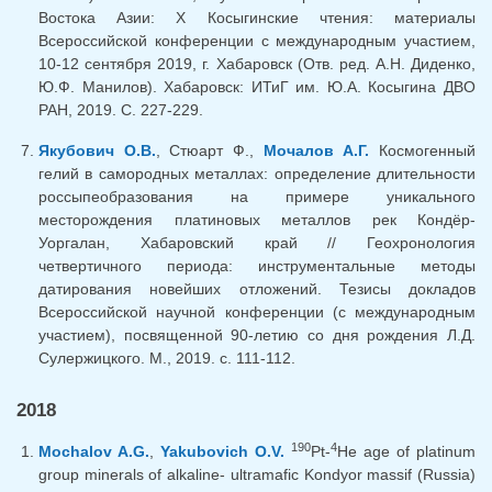
Востока Азии: X Косыгинские чтения: материалы
Всероссийской конференции с международным участием,
10-12 сентября 2019, г. Хабаровск (Отв. ред. А.Н. Диденко,
Ю.Ф. Манилов). Хабаровск: ИТиГ им. Ю.А. Косыгина ДВО
РАН, 2019. С. 227-229.
Якубович О.В.
, Стюарт Ф.,
Мочалов А.Г.
Космогенный
гелий в самородных металлах: определение длительности
россыпеобразования на примере уникального
месторождения платиновых металлов рек Кондёр-
Уоргалан, Хабаровский край // Геохронология
четвертичного периода: инструментальные методы
датирования новейших отложений. Тезисы докладов
Всероссийской научной конференции (с международным
участием), посвященной 90-летию со дня рождения Л.Д.
Сулержицкого. М., 2019. с. 111-112.
2018
190
4
Mochalov A.G.
,
Yakubovich O.V.
Pt-
He age of platinum
group minerals of alkaline- ultramafic Kondyor massif (Russia)