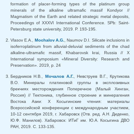
formation of placer-forming types of the platinum group
minerals of the alkaline ultramafic massif Kondyor //
Magmatism of the Earth and related strategic metal deposits,
Proceedings of XXXVI International Conference. SPb: Saint-
Petersburg state university, 2019. P. 193-195.
Vlasov E.A.,
Mochalov A.G.
, Naumov D.I. Silicate inclusions in
isoferroplatinum from alluvial-deluvial sediments of the chad
alkaline-ultramafic massif, Khabarovsk krai, Russia // X
International symposium «Mineral Diversity: Research and
Preservation». 2019, p. 24
Бердников Н.В.,
Мочалов А.Г.
, Невструев В.Г., Крутикова
В.О. Минералы платиновой группы в эксплозивных
брекчиях месторождения Поперечное (Малый Хинган,
Россия) // Тектоника, глубинное строение и минерагения
Востока Азии: X Косыгинские чтения: материалы
Всероссийской конференции с международным участием,
10-12 сентября 2019, г. Хабаровск (Отв. ред. А.Н. Диденко,
Ю.Ф. Манилов). Хабаровск: ИТиГ им. Ю.А. Косыгина ДВО
РАН, 2019. С. 133-135.