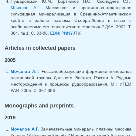
Пущаровский Ю.М., Бортников Н.С., Сколоднев С.Г.,
Мочалов А.Г.
Массивная и прожилково-вкрапленная
сульфидная минерализация в Срединно-Атлантическом
хребте в районе разлома Съерра-Леона в связи с
особенностями его геологического строения // ДАН. 2002. Т.
384. № 1. С. 83-88.
EDN: PNNYJT
(link is external)
Articles in collected papers
2005
Мочалов А.Г.
Россыпеобразующие формации минералов
платиновой группы Дальнего Востока России // Рудные
месторождения и процессы рудообразования. М.: ИГЕМ
РАН. 2005. С. 367-386.
Monographs and preprints
2019
Мочалов А.Г.
Замечательные минералы платины массива
Кондёр (Хабаровский край) // Минералогический Альманах.