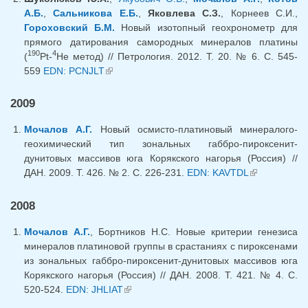
А.Б.
,
Сальникова Е.Б.
,
Яковлева С.З.
, Корнеев С.И.,
Гороховский Б.М.
Новый изотопный геохронометр для
прямого датирования самородных минералов платины
190
4
(
Pt-
He метод) // Петрология. 2012. Т. 20. № 6. С. 545-
559
EDN: PCNJLT
(link is external)
2009
Мочалов А.Г.
Новый осмисто-платиновый минералого-
геохимический тип зональных габбро-пироксенит-
дунитовых массивов юга Корякского нагорья (Россия) //
ДАН. 2009. Т. 426. № 2. С. 226-231.
EDN: KAVTDL
(link is
external)
2008
Мочалов А.Г.
, Бортников Н.С. Новые критерии генезиса
минералов платиновой группы в срастаниях с пироксенами
из зональных габбро-пироксенит-дунитовых массивов юга
Корякского нагорья (Россия) // ДАН. 2008. Т. 421. № 4. С.
520-524.
EDN: JHLIAT
(link is external)