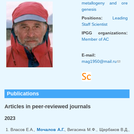
metallogeny and ore
genesis
Positions:
Leading
Staff Scientist
IPGG organizations:
Member of AC
E-mail:
mag1950@mail.ru
(link
sends
e-
mail)
Publications
Articles in peer-reviewed journals
2023
Власов Е.А.,
Мочалов А.Г.
, Вигасина М.Ф., Щербаков В.Д.,