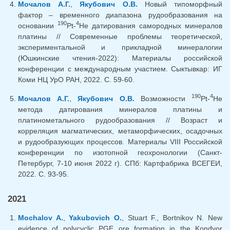
Мочалов А.Г.
,
Якубович О.В.
Новый типоморфный
фактор – временного диапазона рудообразования на
190
4
основании
Pt-
He датирования самородных минералов
платины // Современные проблемы теоретической,
экспериментальной и прикладной минералогии
(Юшкинские чтения-2022): Материалы российской
конференции с международным участием. Сыктывкар: ИГ
Коми НЦ УрО РАН, 2022. С. 59-60.
190
4
Мочалов А.Г.
,
Якубович О.В.
Возможности
Pt-
He
метода датирования минералов платины и
платинометального рудообразования // Возраст и
корреляция магматических, метаморфических, осадочных
и рудообразующих процессов. Материалы VIII Российской
конференции по изотопной геохронологии (Санкт-
Петербург, 7-10 июня 2022 г). СПб: Картфабрика ВСЕГЕИ,
2022. С. 93-95.
2021
Mochalov A.
,
Yakubovich O.
, Stuart F., Bortnikov N. New
evidence of polycyclic PGE ore formation in the Kondyor