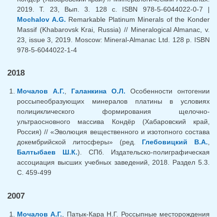
2019. Т. 23, Вып. 3. 128 с. ISBN 978-5-6044022-0-7 |
Mochalov A.G.
Remarkable Platinum Minerals of the Konder
Massif (Khabarovsk Krai, Russia) // Mineralogical Almanac, v.
23, issue 3, 2019. Moscow: Mineral-Almanac Ltd. 128 p. ISBN
978-5-6044022-1-4
2018
Мочалов А.Г.
,
Галанкина О.Л.
Особенности онтогении
россыпеобразующих минералов платины в условиях
полициклического формирования щелочно-
ультраосновного массива Кондёр (Хабаровский край,
Россия) // «Эволюция вещественного и изотопного состава
докембрийской литосферы» (ред.
Глебовицкий В.А.
,
Балтыбаев Ш.К.
). СПб. Издательско-полиграфическая
ассоциация высших учебных заведений, 2018. Раздел 5.3.
С. 459-499
2007
Мочалов А.Г.
, Патык-Кара Н.Г. Россыпные месторождения