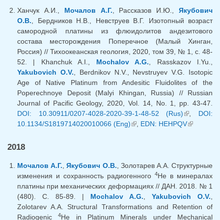
Ханчук А.И.,
Мочалов А.Г.
, Рассказов И.Ю.,
Якубович
О.В.
, Бердников Н.В., Невструев В.Г. Изотопный возраст
самородной платины из флюидолитов андезитового
состава месторождения Поперечное (Малый Хинган,
Россия) // Тихоокеанская геология, 2020, том 39, № 1, с. 48-
52. | Khanchuk A.I.,
Mochalov A.G.
, Rasskazov I.Yu.,
Yakubovich O.V.
, Berdnikov N.V., Nevstruyev V.G. Isotopic
Age of Native Platinum from Andesitic Fluidolites of the
Poperechnoye Deposit (Malyi Khingan, Russia) // Russian
Journal of Pacific Geology, 2020, Vol. 14, No. 1, pp. 43-47.
DOI: 10.30911/0207-4028-2020-39-1-48-52 (Rus)
(link is
,
DOI:
10.1134/S1819714020010066 (Eng)
(link is external)
,
EDN: HEHPQV
external)
(link is
external)
2018
Мочалов А.Г.
,
Якубович О.В.
, Золотарев А.А. Структурные
4
изменения и сохранность радиогенного
Нe в минералах
платины при механических деформациях // ДАН. 2018. № 1
(480). C. 85-89. |
Mochalov A.G.
,
Yakubovich O.V.
,
Zolotarev A.A. Structural Transformations and Retention of
4
Radiogenic
He in Platinum Minerals under Mechanical