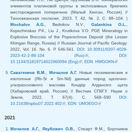
элементов платиновой группы в эксплозивных брекчиях
месторождения поперечное (Малый Хинган, Россия) //
Тихоокеанская геология, 2023, Т. 42, № 2, С. 88–104. |
Mochalov A.G.
, Bednikov N.V.,
Galankina O.L.
,
Kepezhinskas P.K., Liu J., Krutikova V.O. PGE Mineralogy in
Explosive Breccias of the Poperechnoe Deposit (the Lesser
Khingan Range, Russia) // Russian Journal of Pacific Geology.
2022, Vol. 16. No. 6. Р. 546-561.
DOI: 10.30911/0207-4028-
2023-42-2-88-104 (Rus)
(link is external)
,
DOI:
10.1134/S1819714022060094 (Eng)
(link is external)
,
EDN: HWGOKN
(link is
external)
Саватенков В.М.
,
Мочалов А.Г.
Новые геохимические и
изотопные (Rb-Sr и Sm-Nd) данные пород щелочно-
ультраосновного массива Кондёр Алданскго щита
(Хабаровский край, Россия) // Вестник СПбГУ. Науки о
Земле, 2022, Т. 67(4). С. 568–590
DOI:
10.21638/spbu07.2022.402
(link is external)
,
EDN: UMOEGO
(link is external)
2021
Мочалов А.Г.
,
Якубович О.В.
, Стюарт Ф.М., Бортников