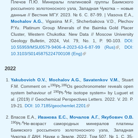
Плечов П.Ю. Минералы платиновой группы Баимского
россыпного золотоносного узла, Западная Чукотка – новые
данные // Вестник МГУ. 2023. № 6. С. 87-99. | Vlasova E.A.,
Mochalov A.G.
, Vigasina M.F., Shcherbakova V.D., Plechov
P.Yu. Platinum Group Minerals of the Baimka Gold Placer
Cluster, Western Chukotka: New Data // Moscow University
Geology Bulletin, 2024, Vol. 79, No. 1, P. 90-103.
DOI:
10.55959/MSU0579-9406-4-2023-63-6-87-99 (Rus)
(link is
,
DOI:
10.3103/S0145875224700108 (Eng)
(link is external)
external)
2022
Yakubovich O.V.
,
Mochalov A.G.
,
Savatenkov V.M.
, Stuart
190
186
F.M. Comment on «
Pt-
Os geochronometer reveals open
190
4
system behaviour of
Pt-
He isotope system» by Luguet et
al. (2019) // Geochemical Perspectives Letters. 2022. V. 20. P.
19-21.
DOI: 10.7185/geochemlet.2201
(link is external)
Власов Е.А.,
Иванова Е.С.
,
Мочалов А.Г.
,
Якубович О.В.
190
4
Pt-
He-возраст самородных минералов платины
Баимского россыпного золотоносного узла, Западная
Чукотка // ДАН. Науки о Земле, 2022. Том 507. № 1. С. 35-