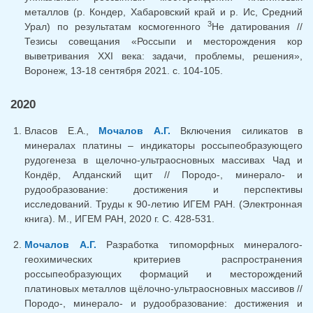
металлов (р. Кондер, Хабаровский край и р. Ис, Средний
3
Урал) по результатам космогенного
Не датирования //
Тезисы совещания «Россыпи и месторождения кор
выветривания XXI века: задачи, проблемы, решения»,
Воронеж, 13-18 сентября 2021. c. 104-105.
2020
Власов Е.А.,
Мочалов А.Г.
Включения силикатов в
минералах платины – индикаторы россыпеобразующего
рудогенеза в щелочно-ультраосновных массивах Чад и
Кондёр, Алданский щит // Породо-, минерало- и
рудообразование: достижения и перспективы
исследований. Труды к 90-летию ИГЕМ РАН. (Электронная
книга). М., ИГЕМ РАН, 2020 г. С. 428-531.
Мочалов А.Г.
Разработка типоморфных минералого-
геохимических критериев распространения
россыпеобразующих формаций и месторождений
платиновых металлов щёлочно-ультраосновных массивов //
Породо-, минерало- и рудообразование: достижения и