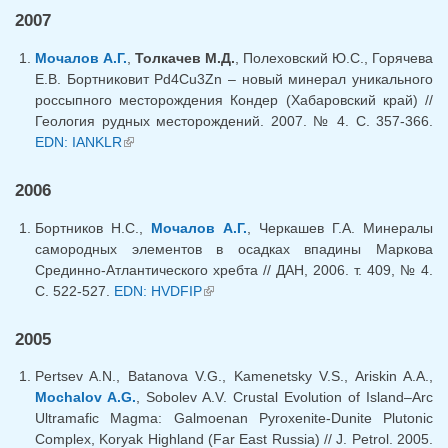
2007
Мочалов А.Г.
,
Толкачев М.Д.
, Полеховский Ю.С., Горячева
Е.В. Бортниковит Pd4Cu3Zn – новый минерал уникального
россыпного месторождения Кондер (Хабаровский край) //
Геология рудных месторождений. 2007. № 4. С. 357-366.
EDN: IANKLR
(link is external)
2006
Бортников Н.С.,
Мочалов А.Г.
, Черкашев Г.А. Минералы
самородных элементов в осадках впадины Маркова
Срединно-Атлантического хребта // ДАН, 2006. т. 409, № 4.
С. 522-527.
EDN: HVDFIP
(link is external)
2005
Pertsev A.N., Batanova V.G., Kamenetsky V.S., Ariskin A.A.,
Mochalov A.G.
, Sobolev A.V. Crustal Evolution of Island–Arc
Ultramafic Magma: Galmoenan Pyroxenite-Dunite Plutonic
Complex, Koryak Highland (Far East Russia) // J. Petrol. 2005.