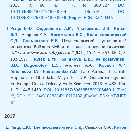
2018. V. 60. № 4. P. 300-327.
DOI:
10.1134/S0016777018040044 (Rus)
(link is external)
,
DOI:
10.1134/S1075701518040049 (Eng)
(link is external)
,
EDN: XZZFNJ
(link is
external)
Рыцк Е.Ю.
,
Федосеенко А.М.
,
Анисимова И.В.
,
Ковач
В.П.
, Андреев А.А.,
Богомолов Е.С.
,
Великославинский
С.Д.
,
Сальникова Е.Б.
Позднепермский внутриплитный
магматизм Байкало-Муйского пояса: геохронологические
U-Pb- и изотопные Nd-данные // ДАН, 2018, т. 483, № 2, с.
193-197. |
Rytsk E.Yu.
,
Salnikova E.B.
,
Velikoslavinskii
S.D.
,
Bogomolov E.S.
, Andreev A.A.,
Kovach V.P.
,
Anisimova I.V.
,
Fedoseenko A.M.
Late Permian Intraplate
Magmatism of the Baikal-Muya Belt: U-Pb Geochronology and
Nd-Isotope Data // Doklady Earth Sciences. 2018. V. 483. Part
1. P. 1445-1450.
DOI: 10.31857/S086956520003480-1 (Rus)
(link is external)
,
DOI: 10.1134/S1028334X18110132 (Eng)
(link is external)
,
EDN: YTJHED
(link is external)
2017
Рыцк Е.Ю.
,
Великославинский С.Д.
, Смыслов С.А.,
Котов