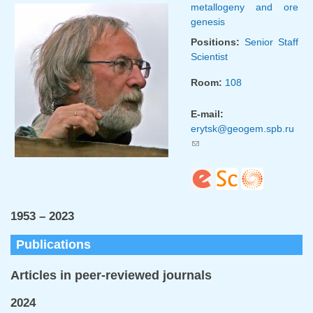
metallogeny and ore
genesis
Positions:
Senior Staff
Scientist
Room:
108
E-mail:
erytsk@geogem.spb.ru
(link sends e-mail)
1953 – 2023
Publications
Articles in peer-reviewed journals
2024