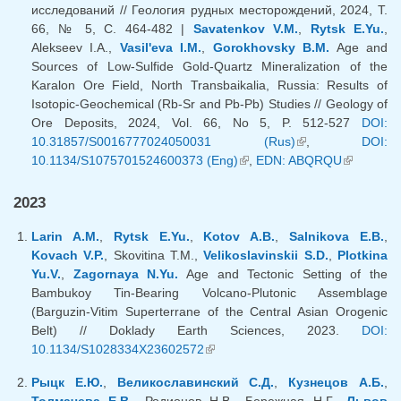
исследований // Геология рудных месторождений, 2024, Т.
66, № 5, С. 464-482 |
Savatenkov V.M.
,
Rytsk E.Yu.
,
Alekseev I.A.,
Vasil'eva I.M.
,
Gorokhovsky B.M.
Age and
Sources of Low-Sulfide Gold-Quartz Mineralization of the
Karalon Ore Field, North Transbaikalia, Russia: Results of
Isotopic-Geochemical (Rb-Sr and Pb-Pb) Studies // Geology of
Ore Deposits, 2024, Vol. 66, No 5, P. 512-527
DOI:
10.31857/S0016777024050031 (Rus)
(link is external)
,
DOI:
10.1134/S1075701524600373 (Eng)
(link is external)
,
EDN: ABQRQU
(link is
external)
2023
Larin A.M.
,
Rytsk E.Yu.
,
Kotov A.B.
,
Salnikova E.B.
,
Kovach V.P.
, Skovitina T.M.,
Velikoslavinskii S.D.
,
Plotkina
Yu.V.
,
Zagornaya N.Yu.
Age and Tectonic Setting of the
Bambukoy Tin-Bearing Volcano-Plutonic Assemblage
(Barguzin-Vitim Superterrane of the Central Asian Orogenic
Belt) // Doklady Earth Sciences, 2023.
DOI:
10.1134/S1028334X23602572
(link is external)
Рыцк Е.Ю.
,
Великославинский С.Д.
,
Кузнецов А.Б.
,