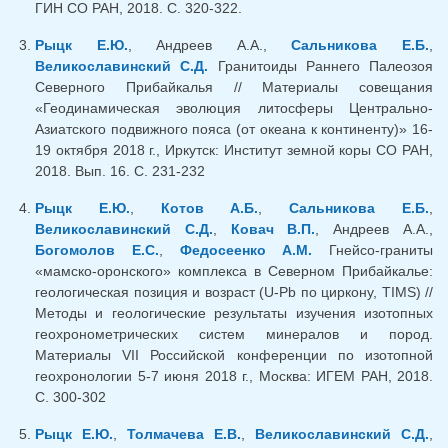
ГИН СО РАН, 2018. С. 320-322.
Рыцк Е.Ю.
, Андреев А.А.,
Сальникова Е.Б.
,
Великославинский С.Д.
Гранитоиды Раннего Палеозоя
Северного Прибайкалья // Материалы совещания
«Геодинамическая эволюция литосферы Центрально-
Азиатского подвижного пояса (от океана к континенту)» 16-
19 октября 2018 г., Иркутск: Институт земной коры СО РАН,
2018. Вып. 16. С. 231-232
Рыцк Е.Ю.
,
Котов А.Б.
,
Сальникова Е.Б.
,
Великославинский С.Д.
,
Ковач В.П.
, Андреев А.А.,
Богомолов Е.С.
,
Федосеенко А.М.
Гнейсо-граниты
«мамско-оронского» комплекса в Северном Прибайкалье:
геологическая позиция и возраст (U-Pb по циркону, TIMS) //
Методы и геологические результаты изучения изотопных
геохронометрических систем минералов и пород.
Материалы VII Российской конференции по изотопной
геохронологии 5-7 июня 2018 г., Москва: ИГЕМ РАН, 2018.
С. 300-302
Рыцк Е.Ю.
,
Толмачева Е.В.
,
Великославинский С.Д.
,