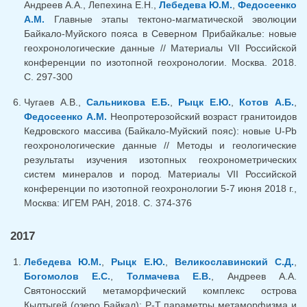
Андреев А.А., Лепехина Е.Н.,
Лебедева Ю.М.
,
Федосеенко
А.М.
Главные этапы тектоно-магматической эволюции
Байкало-Муйского пояса в Северном Прибайкалье: новые
геохронологические данные // Материалы VII Российской
конференции по изотопной геохронологии. Москва. 2018.
С. 297-300
Чугаев А.В.,
Сальникова Е.Б.
,
Рыцк Е.Ю.
,
Котов А.Б.
,
Федосеенко А.М.
Неопротерозойский возраст гранитоидов
Кедровского массива (Байкало-Муйский пояс): новые U-Pb
геохронологические данные // Методы и геологические
результаты изучения изотопных геохронометрических
систем минералов и пород. Материалы VII Российской
конференции по изотопной геохронологии 5-7 июня 2018 г.,
Москва: ИГЕМ РАН, 2018. С. 374-376
2017
Лебедева Ю.М.
,
Рыцк Е.Ю.
,
Великославинский С.Д.
,
Богомолов Е.С.
,
Толмачева Е.В.
, Андреев А.А.
Святоносский метаморфический комплекс острова
Кылтыгей (озеро Байкал): Р-Т параметры метаморфизма и