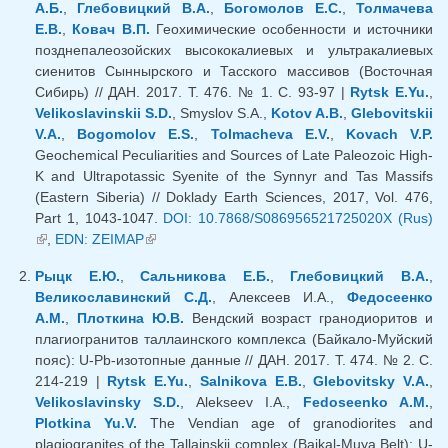
А.Б.
,
Глебовицкий В.А.
,
Богомолов Е.С.
,
Толмачева
Е.В.
,
Ковач В.П.
Геохимические особенности и источники
позднепалеозойских высококалиевых и ультракалиевых
сиенитов Сыннырского и Тасского массивов (Восточная
Сибирь) // ДАН. 2017. Т. 476. № 1. С. 93-97 |
Rytsk E.Yu.
,
Velikoslavinskii S.D.
, Smyslov S.A.,
Kotov A.B.
,
Glebovitskii
V.A.
,
Bogomolov E.S.
,
Tolmacheva E.V.
,
Kovach V.P.
Geochemical Peculiarities and Sources of Late Paleozoic High-
K and Ultrapotassic Syenite of the Synnyr and Tas Massifs
(Eastern Siberia) // Doklady Earth Sciences, 2017, Vol. 476,
Part 1, 1043-1047.
DOI: 10.7868/S086956521725020X (Rus)
(link is external)
,
EDN: ZEIMAP
(link is external)
Рыцк Е.Ю.
,
Сальникова Е.Б.
,
Глебовицкий В.А.
,
Великославинский С.Д.
, Алексеев И.А.,
Федосеенко
А.М.
,
Плоткина Ю.В.
Вендский возраст гранодиоритов и
плагиогранитов таллаинского комплекса (Байкало-Муйский
пояс): U-Pb-изотопные данные // ДАН. 2017. Т. 474. № 2. С.
214-219 |
Rytsk E.Yu.
,
Salnikova E.B.
,
Glebovitsky V.A.
,
Velikoslavinsky S.D.
, Alekseev I.A.,
Fedoseenko A.M.
,
Plotkina Yu.V.
The Vendian age of granodiorites and
plagiogranites of the Tallainskii complex (Baikal-Muya Belt): U-