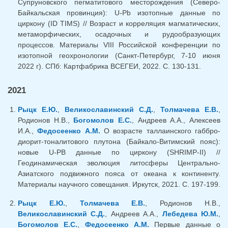
Супруновского пегматитового месторождения (Северо-
Байкальская провинция): U-Pb изотопные данные по
циркону (ID TIMS) // Возраст и корреляция магматических,
метаморфических, осадочных и рудообразующих
процессов. Материалы VIII Российской конференции по
изотопной геохронологии (Санкт-Петербург, 7-10 июня
2022 г). СПб: Картфабрика ВСЕГЕИ, 2022. С. 130-131.
2021
Рыцк Е.Ю.
,
Великославинский С.Д.
,
Толмачева Е.В.
,
Родионов Н.В.,
Богомолов Е.С.
, Андреев А.А., Алексеев
И.А.,
Федосеенко А.М.
О возрасте таллаинского габбро-
диорит-тоналитового плутона (Байкало-Витимский пояс):
новые U-PB данные по циркону (SHRIMP-II) //
Геодинамическая эволюция литосферы Центрально-
Азиатского подвижного пояса от океана к континенту.
Материалы научного совещания. Иркутск, 2021. С. 197-199.
Рыцк Е.Ю.
,
Толмачева Е.В.
, Родионов Н.В.,
Великославинский С.Д.
, Андреев А.А.,
Лебедева Ю.М.
,
Богомолов Е.С.
,
Федосеенко А.М.
Первые данные о