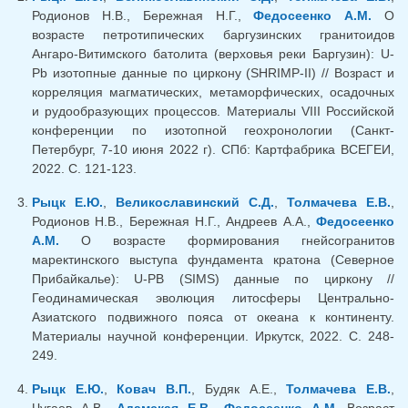
Родионов Н.В., Бережная Н.Г.,
Федосеенко А.М.
О
возрасте петротипических баргузинских гранитоидов
Ангаро-Витимского батолита (верховья реки Баргузин): U-
Pb изотопные данные по циркону (SHRIMP-II) // Возраст и
корреляция магматических, метаморфических, осадочных
и рудообразующих процессов. Материалы VIII Российской
конференции по изотопной геохронологии (Санкт-
Петербург, 7-10 июня 2022 г). СПб: Картфабрика ВСЕГЕИ,
2022. С. 121-123.
Рыцк Е.Ю.
,
Великославинский С.Д.
,
Толмачева Е.В.
,
Родионов Н.В., Бережная Н.Г., Андреев А.А.,
Федосеенко
А.М.
О возрасте формирования гнейсогранитов
маректинского выступа фундамента кратона (Северное
Прибайкалье): U-PB (SIMS) данные по циркону //
Геодинамическая эволюция литосферы Центрально-
Азиатского подвижного пояса от океана к континенту.
Материалы научной конференции. Иркутск, 2022. С. 248-
249.
Рыцк Е.Ю.
,
Ковач В.П.
, Будяк А.Е.,
Толмачева Е.В.
,
Чугаев А.В.,
Адамская Е.В.
,
Федосеенко А.М.
Возраст