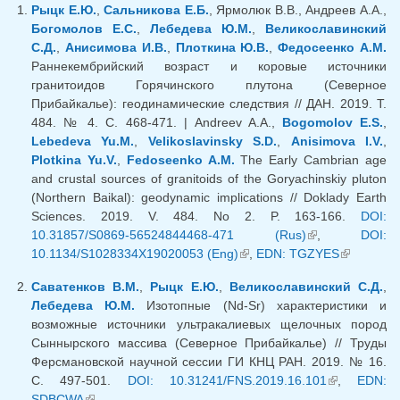
Рыцк Е.Ю.
,
Сальникова Е.Б.
, Ярмолюк В.В., Андреев А.А.,
Богомолов Е.С.
,
Лебедева Ю.М.
,
Великославинский
С.Д.
,
Анисимова И.В.
,
Плоткина Ю.В.
,
Федосеенко А.М.
Раннекембрийский возраст и коровые источники
гранитоидов Горячинского плутона (Северное
Прибайкалье): геодинамические следствия // ДАН. 2019. Т.
484. № 4. С. 468-471. | Andreev A.A.,
Bogomolov E.S.
,
Lebedeva Yu.M.
,
Velikoslavinsky S.D.
,
Anisimova I.V.
,
Plotkina Yu.V.
,
Fedoseenko A.M.
The Early Cambrian age
and crustal sources of granitoids of the Goryachinskiy pluton
(Northern Baikal): geodynamic implications // Doklady Earth
Sciences. 2019. V. 484. No 2. P. 163-166.
DOI:
10.31857/S0869-56524844468-471 (Rus)
(link is
,
DOI:
10.1134/S1028334X19020053 (Eng)
(link is external)
,
EDN: TGZYES
external)
(link is
external)
Саватенков В.М.
,
Рыцк Е.Ю.
,
Великославинский С.Д.
,
Лебедева Ю.М.
Изотопные (Nd-Sr) характеристики и
возможные источники ультракалиевых щелочных пород
Сыннырского массива (Северное Прибайкалье) // Труды
Ферсмановской научной сессии ГИ КНЦ РАН. 2019. № 16.
С. 497-501.
DOI: 10.31241/FNS.2019.16.101
(link is
,
EDN:
SDBCWA
(link is external)
external)