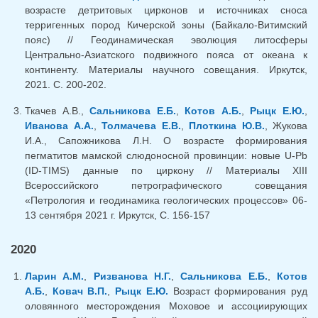
возрасте детритовых цирконов и источниках сноса
терригенных пород Кичерской зоны (Байкало-Витимский
пояс) // Геодинамическая эволюция литосферы
Центрально-Азиатского подвижного пояса от океана к
континенту. Материалы научного совещания. Иркутск,
2021. С. 200-202.
Ткачев А.В.,
Сальникова Е.Б.
,
Котов А.Б.
,
Рыцк Е.Ю.
,
Иванова А.А.
,
Толмачева Е.В.
,
Плоткина Ю.В.
, Жукова
И.А., Сапожникова Л.Н. О возрасте формирования
пегматитов мамской слюдоносной провинции: новые U-Pb
(ID-TIMS) данные по циркону // Материалы XIII
Всероссийского петрографического совещания
«Петрология и геодинамика геологических процессов» 06-
13 сентября 2021 г. Иркутск, С. 156-157
2020
Ларин А.М.
,
Ризванова Н.Г.
,
Сальникова Е.Б.
,
Котов
А.Б.
,
Ковач В.П.
,
Рыцк Е.Ю.
Возраст формирования руд
оловянного месторождения Моховое и ассоциирующих