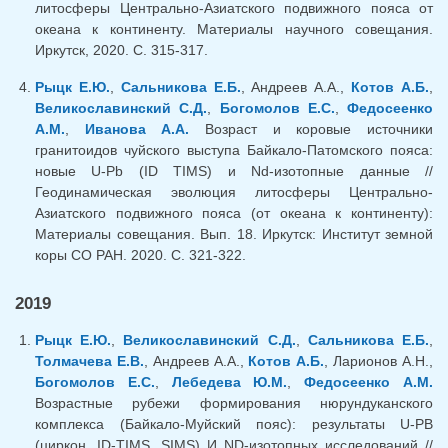
литосферы Центрально-Азиатского подвижного пояса от
океана к континенту. Материалы научного совещания.
Иркутск, 2020. С. 315-317.
Рыцк Е.Ю.
,
Сальникова Е.Б.
, Андреев А.А.,
Котов А.Б.
,
Великославинский С.Д.
,
Богомолов Е.С.
,
Федосеенко
А.М.
,
Иванова А.А.
Возраст и коровые источники
гранитоидов чуйского выступа Байкало-Патомского пояса:
новые U-Pb (ID TIMS) и Nd-изотопные данные //
Геодинамическая эволюция литосферы Центрально-
Азиатского подвижного пояса (от океана к континенту):
Материалы совещания. Вып. 18. Иркутск: Институт земной
коры СО РАН. 2020. С. 321-322.
2019
Рыцк Е.Ю.
,
Великославинский С.Д.
,
Сальникова Е.Б.
,
Толмачева Е.В.
, Андреев А.А.,
Котов А.Б.
, Ларионов А.Н.,
Богомолов Е.С.
,
Лебедева Ю.М.
,
Федосеенко А.М.
Возрастные рубежи формирования нюрундуканского
комплекса (Байкало-Муйский пояс): результаты U-PB
(циркон, ID-TIMS, SIMS) И ND-изотопных исследований //