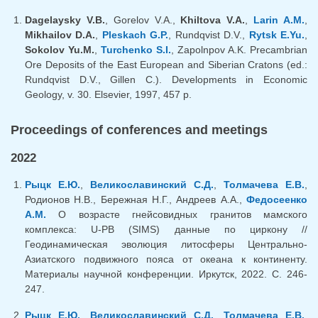
Dagelaysky V.B.
, Gorelov V.A.,
Khiltova V.A.
,
Larin A.M.
,
Mikhailov D.A.
,
Pleskach G.P.
, Rundqvist D.V.,
Rytsk E.Yu.
,
Sokolov Yu.M.
,
Turchenko S.I.
, Zapolnpov A.K. Precambrian
Ore Deposits of the East European and Siberian Cratons (ed.:
Rundqvist D.V., Gillen C.). Developments in Economic
Geology, v. 30. Elsevier, 1997, 457 p.
Proceedings of conferences and meetings
2022
Рыцк Е.Ю.
,
Великославинский С.Д.
,
Толмачева Е.В.
,
Родионов Н.В., Бережная Н.Г., Андреев А.А.,
Федосеенко
А.М.
О возрасте гнейсовидных гранитов мамского
комплекса: U-PB (SIMS) данные по циркону //
Геодинамическая эволюция литосферы Центрально-
Азиатского подвижного пояса от океана к континенту.
Материалы научной конференции. Иркутск, 2022. С. 246-
247.
Рыцк Е.Ю.
,
Великославинский С.Д.
,
Толмачева Е.В.
,