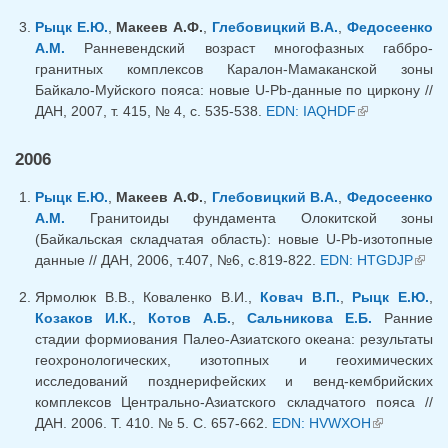
Рыцк Е.Ю.
,
Макеев А.Ф.
,
Глебовицкий В.А.
,
Федосеенко
А.М.
Ранневендский возраст многофазных габбро-
гранитных комплексов Каралон-Мамаканской зоны
Байкало-Муйского пояса: новые U-Pb-данные по циркону //
ДАН, 2007, т. 415, № 4, с. 535-538.
EDN: IAQHDF
(link is
external)
2006
Рыцк Е.Ю.
,
Макеев А.Ф.
,
Глебовицкий В.А.
,
Федосеенко
А.М.
Гранитоиды фундамента Олокитской зоны
(Байкальская складчатая область): новые U-Pb-изотопные
данные // ДАН, 2006, т.407, №6, с.819-822.
EDN: HTGDJP
(link
exter
Ярмолюк В.В., Коваленко В.И.,
Ковач В.П.
,
Рыцк Е.Ю.
,
Козаков И.К.
,
Котов А.Б.
,
Сальникова Е.Б.
Ранние
стадии формиования Палео-Азиатского океана: результаты
геохронологических, изотопных и геохимических
исследований позднерифейских и венд-кембрийских
комплексов Центрально-Азиатского складчатого пояса //
ДАН. 2006. Т. 410. № 5. С. 657-662.
EDN: HVWXOH
(link is
external)