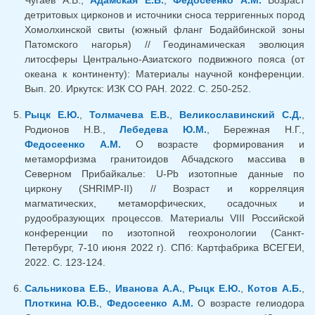
детритовых цирконов и источники сноса терригенных пород
Хомолхинской свиты (южный фланг Бодайбинской зоны
Патомского нагорья) // Геодинамическая эволюция
литосферы Центрально-Азиатского подвижного пояса (от
океана к континенту): Материалы научной конференции.
Вып. 20. Иркутск: ИЗК СО РАН. 2022. С. 250-252.
Рыцк Е.Ю.
,
Толмачева Е.В.
,
Великославинский С.Д.
,
Родионов Н.В.,
Лебедева Ю.М.
, Бережная Н.Г.,
Федосеенко А.М.
О возрасте формирования и
метаморфизма гранитоидов Абчадского массива в
Северном Прибайкалье: U-Pb изотопные данные по
циркону (SHRIMP-II) // Возраст и корреляция
магматических, метаморфических, осадочных и
рудообразующих процессов. Материалы VIII Российской
конференции по изотопной геохронологии (Санкт-
Петербург, 7-10 июня 2022 г). СПб: Картфабрика ВСЕГЕИ,
2022. С. 123-124.
Сальникова Е.Б.
,
Иванова А.А.
,
Рыцк Е.Ю.
,
Котов А.Б.
,
Плоткина Ю.В.
,
Федосеенко А.М.
О возрасте гелиодора