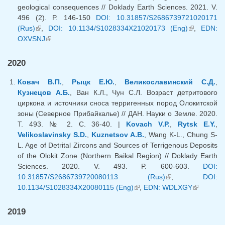
geological consequences // Doklady Earth Sciences. 2021. V.
496 (2). P. 146-150
DOI: 10.31857/S2686739721020171
(Rus)
(link is external)
,
DOI: 10.1134/S1028334X21020173 (Eng)
(link is
,
EDN:
OXVSNJ
(link is external)
external)
2020
Ковач В.П.
,
Рыцк Е.Ю.
,
Великославинский С.Д.
,
Кузнецов А.Б.
, Ван К.Л., Чун С.Л. Возраст детритового
циркона и источники сноса терригенных пород Олокитской
зоны (Северное Прибайкалье) // ДАН. Науки о Земле. 2020.
Т. 493. № 2. С. 36-40. |
Kovach V.P.
,
Rytsk E.Y.
,
Velikoslavinsky S.D.
,
Kuznetsov A.B.
, Wang K-L., Chung S-
L. Age of Detrital Zircons and Sources of Terrigenous Deposits
of the Olokit Zone (Northern Baikal Region) // Doklady Earth
Sciences. 2020. V. 493. P. 600-603.
DOI:
10.31857/S2686739720080113 (Rus)
(link is external)
,
DOI:
10.1134/S1028334X20080115 (Eng)
(link is external)
,
EDN: WDLXGY
(link is
external)
2019