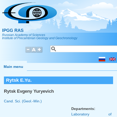
Skip to main content
IPGG RAS
Russian Academy of Sciences
Institute of Precambrian Geology and Geochronology
Search
Search form
Main menu
Rytsk E.Yu.
Rytsk Evgeny Yuryevich
Cand. Sci. (Geol.-Min.)
Departments:
Laboratory of