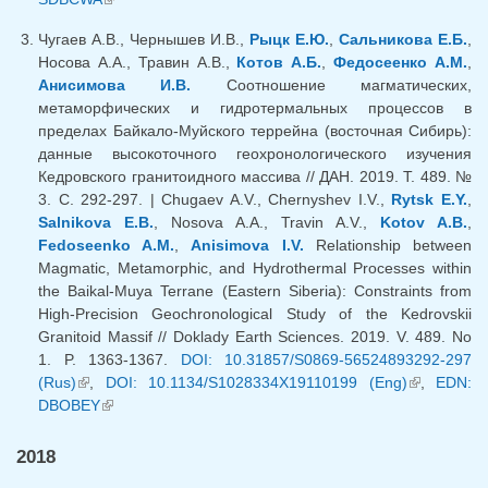
Чугаев А.В., Чернышев И.В.,
Рыцк Е.Ю.
,
Сальникова Е.Б.
,
Носова А.А., Травин А.В.,
Котов А.Б.
,
Федосеенко А.М.
,
Анисимова И.В.
Соотношение магматических,
метаморфических и гидротермальных процессов в
пределах Байкало-Муйского террейна (восточная Сибирь):
данные высокоточного геохронологического изучения
Кедровского гранитоидного массива // ДАН. 2019. Т. 489. №
3. С. 292-297. | Chugaev A.V., Chernyshev I.V.,
Rytsk E.Y.
,
Salnikova E.B.
, Nosova A.A., Travin A.V.,
Kotov A.B.
,
Fedoseenko A.M.
,
Anisimova I.V.
Relationship between
Magmatic, Metamorphic, and Hydrothermal Processes within
the Baikal-Muya Terrane (Eastern Siberia): Constraints from
High-Precision Geochronological Study of the Kedrovskii
Granitoid Massif // Doklady Earth Sciences. 2019. V. 489. No
1. P. 1363-1367.
DOI: 10.31857/S0869-56524893292-297
(Rus)
(link is external)
,
DOI: 10.1134/S1028334X19110199 (Eng)
(link is
,
EDN:
DBOBEY
(link is external)
external)
2018