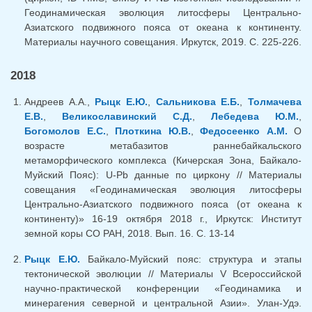
Геодинамическая эволюция литосферы Центрально-
Азиатского подвижного пояса от океана к континенту.
Материалы научного совещания. Иркутск, 2019. С. 225-226.
2018
Андреев А.А.,
Рыцк Е.Ю.
,
Сальникова Е.Б.
,
Толмачева
Е.В.
,
Великославинский С.Д.
,
Лебедева Ю.М.
,
Богомолов Е.С.
,
Плоткина Ю.В.
,
Федосеенко А.М.
О
возрасте метабазитов раннебайкальского
метаморфического комплекса (Кичерская Зона, Байкало-
Муйский Пояс): U-Pb данные по циркону // Материалы
совещания «Геодинамическая эволюция литосферы
Центрально-Азиатского подвижного пояса (от океана к
континенту)» 16-19 октября 2018 г., Иркутск: Институт
земной коры СО РАН, 2018. Вып. 16. С. 13-14
Рыцк Е.Ю.
Байкало-Муйский пояс: структура и этапы
тектонической эволюции // Материалы V Всероссийской
научно-практической конференции «Геодинамика и
минерагения северной и центральной Азии». Улан-Удэ.