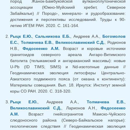
пород Жанок-Бамбукойской вулканоплутонической
ассоциации (Южно-Муйскиий хребет, Северное
Забайкалье) // Породо-, минерало- и рудообразование:
достижения и перспективы исследований. Труды к 90-
летию ИГЕМ РАН. 2020. С. 161-164.
Рыцк Е.Ю.
,
Сальникова Е.Б.
, Андреев А.А.,
Богомолов
Е.С.
,
Толмачева Е.В.
,
Великославинский С.Д.
, Родионов
Н.В.,
Федосеенко А.М.
Возраст и коровые источники
гранитоидов северного ареала Ангаро-Витимского
батолита (тельмамский и ангараканский массивы): новые
U-Pb (ID TIMS; SIMS) и Nd-изотопные данные //
Геодинамическая эволюция литосферы Центрально-
Азиатского подвижного пояса (от океана к континенту):
Материалы совещания. Вып. 18. Иркутск: Институт земной
коры СО РАН. 2020. С. 318-320.
Рыцк Е.Ю.
, Андреев А.А.,
Толмачева Е.В.
,
Великославинский С.Д.
, Ларионов А.Н.,
Федосеенко
А.М.
Возраст гнейсогранитов Мамско-Чуйского
слюдоносного района (Северо-Байкальское нагорье):
геологические следствия // Геодинамическая эволюция