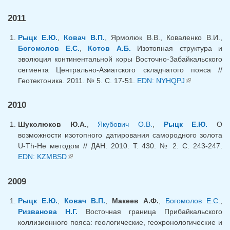
extern
2011
Рыцк Е.Ю.
,
Ковач В.П.
, Ярмолюк В.В., Коваленко В.И.,
Богомолов Е.С.
,
Котов А.Б.
Изотопная структура и
эволюция континентальной коры Восточно-Забайкальского
сегмента Центрально-Азиатского складчатого пояса //
Геотектоника. 2011. № 5. С. 17-51.
EDN: NYHQPJ
(link is
external)
2010
Шуколюков Ю.А.
,
Якубович О.В.
,
Рыцк Е.Ю.
О
возможности изотопного датирования самородного золота
U-Th-He методом // ДАН. 2010. Т. 430. № 2. С. 243-247.
EDN: KZMBSD
(link is external)
2009
Рыцк Е.Ю.
,
Ковач В.П.
,
Макеев А.Ф.
,
Богомолов Е.С.
,
Ризванова Н.Г.
Восточная граница Прибайкальского
коллизионного пояса: геологические, геохронологические и