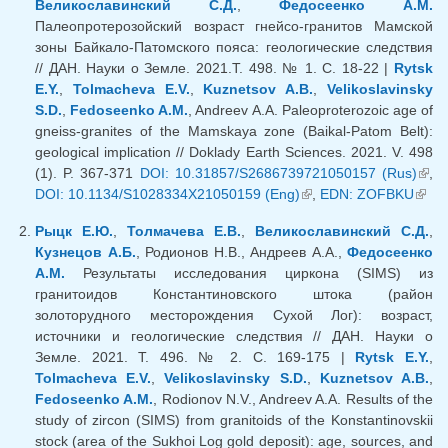
Великославинский С.Д.
,
Федосеенко А.М.
Палеопротерозойский возраст гнейсо-гранитов Мамской
зоны Байкало-Патомского пояса: геологические следствия
// ДАН. Науки о Земле. 2021.Т. 498. № 1. С. 18-22 |
Rytsk
E.Y.
,
Tolmacheva E.V.
,
Kuznetsov A.B.
,
Velikoslavinsky
S.D.
,
Fedoseenko A.M.
, Andreev A.A. Paleoproterozoic age of
gneiss-granites of the Mamskaya zone (Baikal-Patom Belt):
geological implication // Doklady Earth Sciences. 2021. V. 498
(1). P. 367-371
DOI: 10.31857/S2686739721050157 (Rus)
(lin
,
DOI: 10.1134/S1028334X21050159 (Eng)
(link is external)
,
EDN: ZOFBKU
(lin
exte
exter
Рыцк Е.Ю.
,
Толмачева Е.В.
,
Великославинский С.Д.
,
Кузнецов А.Б.
, Родионов Н.В., Андреев А.А.,
Федосеенко
А.М.
Результаты исследования циркона (SIMS) из
гранитоидов Константиновского штока (район
золоторудного месторождения Сухой Лог): возраст,
источники и геологические следствия // ДАН. Науки о
Земле. 2021. Т. 496. № 2. С. 169-175 |
Rytsk E.Y.
,
Tolmacheva E.V.
,
Velikoslavinsky S.D.
,
Kuznetsov A.B.
,
Fedoseenko A.M.
, Rodionov N.V., Andreev A.A. Results of the
study of zircon (SIMS) from granitoids of the Konstantinovskii
stock (area of the Sukhoi Log gold deposit): age, sources, and