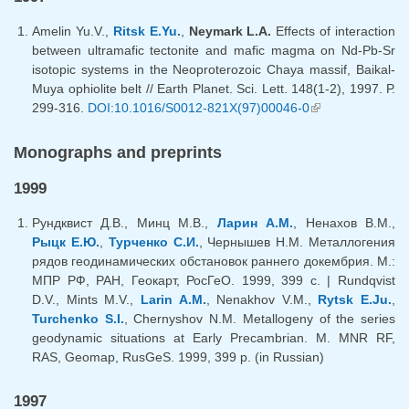
Amelin Yu.V.,
Ritsk E.Yu.
,
Neymark L.A.
Effects of interaction
between ultramafic tectonite and mafic magma on Nd-Pb-Sr
isotopic systems in the Neoproterozoic Chaya massif, Baikal-
Muya ophiolite belt // Earth Planet. Sci. Lett. 148(1-2), 1997. Р.
299-316.
DOI:10.1016/S0012-821X(97)00046-0
(link is
external)
Monographs and preprints
1999
Рундквист Д.В., Минц М.В.,
Ларин А.М.
, Ненахов В.М.,
Рыцк Е.Ю.
,
Турченко С.И.
, Чернышев Н.М. Металлогения
рядов геодинамических обстановок раннего докембрия. М.:
МПР РФ, РАН, Геокарт, РосГеО. 1999, 399 с. | Rundqvist
D.V., Mints M.V.,
Larin A.M.
, Nenakhov V.M.,
Rytsk E.Ju.
,
Turchenko S.I.
, Chernyshov N.M. Metallogeny of the series
geodynamic situations at Early Precambrian. М. МNR RF,
RАS, Geomap, RusGeS. 1999, 399 p. (in Russian)
1997