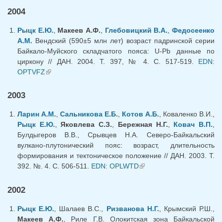
2004
Рыцк Е.Ю.
,
Макеев А.Ф.
,
Глебовицкий В.А.
,
Федосеенко
А.М.
Вендский (590±5 млн лет) возраст падринской серии
Байкало-Муйского складчатого пояса: U-Pb данные по
циркону // ДАН. 2004. Т. 397, № 4. С. 517-519.
EDN:
OPTVFZ
(link is external)
2003
Ларин А.М.
,
Сальникова Е.Б.
,
Котов А.Б.
, Коваленко В.И.,
Рыцк Е.Ю.
,
Яковлева С.З.
,
Бережная Н.Г.
,
Ковач В.П.
,
Булдыгеров В.В., Срывцев Н.А. Северо-Байкальский
вулкано-плутонический пояс: возраст, длительность
формирования и тектоническое положение // ДАН. 2003. Т.
392. №. 4. С. 506-511.
EDN: OPLWTD
(link is external)
2002
Рыцк Е.Ю.
, Шалаев В.С.,
Ризванова Н.Г.
, Крымский Р.Ш.,
Макеев А.Ф.
, Риле Г.В. Олокитская зона Байкальской