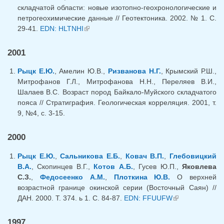
складчатой области: новые изотопно-геохронологические и
петрогеохимические данные // Геотектоника. 2002. № 1. С.
29-41.
EDN: HLTNHI
(link is external)
2001
Рыцк Е.Ю.
, Амелин Ю.В.,
Ризванова Н.Г.
, Крымский Р.Ш.,
Митрофанов Г.Л., Митрофанова Н.Н., Переляев В.И.,
Шалаев В.С. Возраст пород Байкало-Муйского складчатого
пояса // Стратиграфия. Геологическая корреляция. 2001, т.
9, №4, с. 3-15.
2000
Рыцк Е.Ю.
,
Сальникова Е.Б.
,
Ковач В.П.
,
Глебовицкий
В.А.
, Скопинцев В.Г.,
Котов А.Б.
, Гусев Ю.П.,
Яковлева
С.З.
,
Федосеенко А.М.
,
Плоткина Ю.В.
О верхней
возрастной границе окинской серии (Восточный Саян) //
ДАН. 2000. Т. 374. ь 1. С. 84-87.
EDN: FFUUFW
(link is
external)
1997