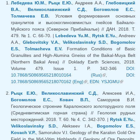
Лебедева Ю.М.
,
Рыцк Е.Ю.
, Андреев А.А.,
Глебовицкий
В.А.
,
Великославинский С.Д.
,
Богомолов Е.С.
,
Толмачева Е.В.
Условия формирования основных
гранулитов и высокоглиноземистых гнейсов Байкало-
Муйского пояса (Северное Прибайкалье) // ДАН. 2018. Т.
479. № 1. С. 66-70. |
Lebedeva Yu.M.
,
Rytsk E.Yu.
, Andreev
A.A.,
Glebovitsky V.A.
,
Velikoslavinsky S.D.
,
Bogomolov
E.S.
,
Tolmacheva E.V.
Formation Conditions of Basic
Granulites and High-Alumina Gneiss of the Baikal-Muya Belt
(Northern Baikal Area) // Doklady Earth Sciences, 2018.
Volume 479. Issue 1. P. 342-346
DOI:
10.7868/S0869565218010164 (Rus)
(link is external)
,
DOI:
10.7868/S0869565218070162 (Eng)
(link is external)
,
EDN: YSJGMU
(link is
external)
Рыцк Е.Ю.
,
Великославинский С.Д.
, Алексеев И.А.,
Богомолов Е.С.
,
Ковач В.П.
, Саморуков В.И.
Геологическое строение Каралонского золоторудного поля
(Средневитимская горная страна) // Геология рудных
месторождений. 2018. Т. 60. № 4. С. 342-370. |
Rytsk E.Yu.
,
Velikoslavinsky S.D.
, Alekseev I.A.,
Bogomolov E.S.
,
Kovach V.P.
, Samorukov V.I. Geology of the Karalon Gold Ore
Field in the Mid-Vitim Highlands // Geology of Ore Deposits.