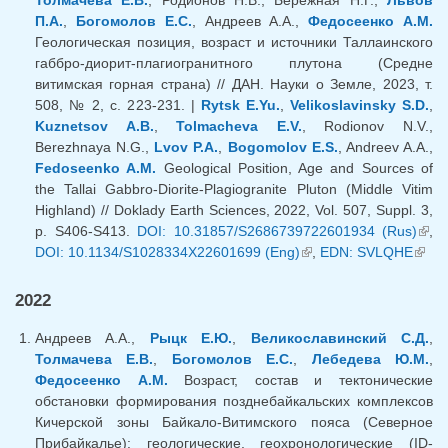
Толмачева Е.В.
, Родионов Н.В., Бережная Н.Г.,
Львов
П.А.
,
Богомолов Е.С.
, Андреев А.А.,
Федосеенко А.М.
Геологическая позиция, возраст и источники Таллаинского
габбро-диорит-плагиогранитного плутона (Средне
витимская горная страна) // ДАН. Науки о Земле, 2023, т.
508, № 2, с. 223-231. |
Rytsk E.Yu.
,
Velikoslavinsky S.D.
,
Kuznetsov A.B.
,
Tolmacheva E.V.
, Rodionov N.V.,
Berezhnaya N.G.,
Lvov P.A.
,
Bogomolov E.S.
, Andreev A.A.,
Fedoseenko A.M.
Geological Position, Age and Sources of
the Tallai Gabbro-Diorite-Plagiogranite Pluton (Middle Vitim
Highland) // Doklady Earth Sciences, 2022, Vol. 507, Suppl. 3,
p. S406-S413.
DOI: 10.31857/S2686739722601934 (Rus)
(lin
,
DOI: 10.1134/S1028334X22601699 (Eng)
(link is external)
,
EDN: SVLQHE
(link
exte
exter
2022
Андреев А.А.,
Рыцк Е.Ю.
,
Великославинский С.Д.
,
Толмачева Е.В.
,
Богомолов Е.С.
,
Лебедева Ю.М.
,
Федосеенко А.М.
Возраст, состав и тектонические
обстановки формирования позднебайкальских комплексов
Кичерской зоны Байкало-Витимского пояса (Северное
Прибайкалье): геологические, геохронологические (ID-