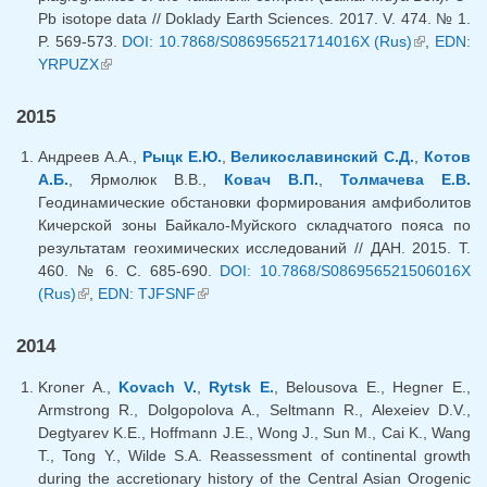
Pb isotope data // Doklady Earth Sciences. 2017. V. 474. № 1.
P. 569-573.
DOI: 10.7868/S086956521714016X (Rus)
(link is
,
EDN:
YRPUZX
(link is external)
external)
2015
Андреев А.А.,
Рыцк Е.Ю.
,
Великославинский С.Д.
,
Котов
А.Б.
, Ярмолюк В.В.,
Ковач В.П.
,
Толмачева Е.В.
Геодинамические обстановки формирования амфиболитов
Кичерской зоны Байкало-Муйского складчатого пояса по
результатам геохимических исследований // ДАН. 2015. Т.
460. № 6. С. 685-690.
DOI: 10.7868/S086956521506016X
(Rus)
(link is external)
,
EDN: TJFSNF
(link is external)
2014
Kroner A.,
Kovach V.
,
Rytsk E.
, Belousova E., Hegner E.,
Armstrong R., Dolgopolova A., Seltmann R., Alexeiev D.V.,
Degtyarev K.E., Hoffmann J.E., Wong J., Sun M., Cai K., Wang
T., Tong Y., Wilde S.A. Reassessment of continental growth
during the accretionary history of the Central Asian Orogenic