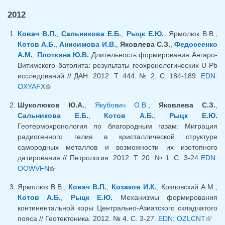
2012
Ковач В.П.
,
Сальникова Е.Б.
,
Рыцк Е.Ю.
, Ярмолюк В.В.,
Котов А.Б.
,
Анисимова И.В.
,
Яковлева С.З.
,
Федосеенко
А.М.
,
Плоткина Ю.В.
Длительность формирования Ангаро-
Витимского батолита: результаты геохронологических U-Pb
исследований // ДАН. 2012. Т. 444. № 2. С. 184-189.
EDN:
OXYAFX
(link is external)
Шуколюков Ю.А.
,
Якубович О.В.
,
Яковлева С.З.
,
Сальникова Е.Б.
,
Котов А.Б.
,
Рыцк Е.Ю.
Геотермохронология по благородным газам: Миграция
радиогенного гелия в кристаллической структуре
самородных металлов и возможности их изотопного
датирования // Петрология. 2012. Т. 20. № 1. С. 3-24
EDN:
OOWVFN
(link is external)
Ярмолюк В.В.,
Ковач В.П.
,
Козаков И.К.
, Козловский А.М.,
Котов А.Б.
,
Рыцк Е.Ю.
Механизмы формирования
континентальной коры Центрально-Азиатского складчатого
пояса // Геотектоника. 2012. № 4. С. 3-27.
EDN: OZLCNT
(link