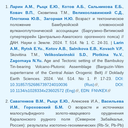
Ларин А.М.
,
Рыцк Е.Ю.
,
Котов А.Б.
,
Сальникова Е.Б.
,
Ковач В.П.
, Сковитина Т.М.,
Великославинский С.Д.
,
Плоткина Ю.В.
,
Загорная Н.Ю.
Возраст и тектоническое
положение Бамбукойской оловоносной
вулканоплутонической ассоциации (Баргузино-Витимский
супертеррейн Центрально-Азиатского орогенного пояса) //
ДАН. Науки о Земле. 2024. Т. 514. № 1. С. 24-31. |
Larin
A.M.
,
Rytsk E.Yu.
,
Kotov A.B.
,
Salnikova E.B.
,
Kovach V.P.
,
Skovitina T.M.,
Velikoslavinskii S.D.
,
Plotkina Yu.V.
,
Zagornaya N.Yu.
Age and Tectonic setting of the Bambukoy
Tin-bearing Volcano-Plutonic Assemblage (Barguzin-Vitim
superterrane of the Central Asian Orogenic Belt) // Doklady
Earth Sciences. 2024. Vol. 514. No 1. P. 17-23.
DOI:
10.31857/S2686739724010036 (Rus)
(link is external)
,
DOI:
10.1134/s1028334x23602572 (Eng)
(link is external)
,
EDN: FNVKEX
(link is
external)
Саватенков В.М.
,
Рыцк Е.Ю.
, Алексеев И.А.,
Васильева
И.М.
,
Гороховский Б.М.
О возрасте и источниках
малосульфидного золото-кварцевого оруденения
Каралонского рудного поля (Северное Забайкалье,
Россия): результаты изотопно-геохимических (Rb-Sr, Pb-Pb)