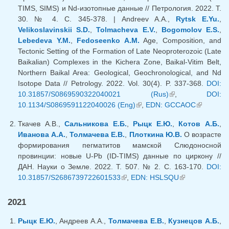
TIMS, SIMS) и Nd-изотопные данные // Петрология. 2022. T.
30. № 4. С. 345-378. | Andreev A.A.,
Rytsk E.Yu.
,
Velikoslavinskii S.D.
,
Tolmacheva E.V.
,
Bogomolov E.S.
,
Lebedeva Y.M.
,
Fedoseenko A.M.
Age, Composition, and
Tectonic Setting of the Formation of Late Neoproterozoic (Late
Baikalian) Complexes in the Kichera Zone, Baikal-Vitim Belt,
Northern Baikal Area: Geological, Geochronological, and Nd
Isotope Data // Petrology. 2022. Vol. 30(4). P. 337-368.
DOI:
10.31857/S0869590322040021 (Rus)
(link is external)
,
DOI:
10.1134/S0869591122040026 (Eng)
(link is external)
,
EDN: GCCAOC
(link is
external)
Ткачев А.В.,
Сальникова Е.Б.
,
Рыцк Е.Ю.
,
Котов А.Б.
,
Иванова А.А.
,
Толмачева Е.В.
,
Плоткина Ю.В.
О возрасте
формирования пегматитов мамской Слюдоносной
провинции: новые U-Pb (ID-TIMS) данные по циркону //
ДАН. Науки о Земле. 2022. Т. 507. № 2. С. 163-170.
DOI:
10.31857/S2686739722601533
(link is external)
,
EDN: HSLSQU
(link is
external)
2021
Рыцк Е.Ю.
, Андреев А.А.,
Толмачева Е.В.
,
Кузнецов А.Б.
,