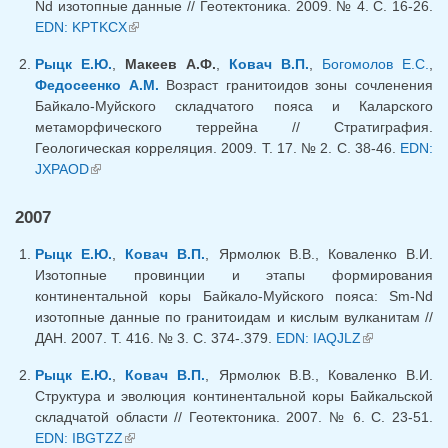
Nd изотопные данные // Геотектоника. 2009. № 4. С. 16-26.
EDN: KPTKCX
(link is external)
Рыцк Е.Ю.
,
Макеев А.Ф.
,
Ковач В.П.
,
Богомолов Е.С.
,
Федосеенко А.М.
Возраст гранитоидов зоны сочленения
Байкало-Муйского складчатого пояса и Каларского
метаморфического террейна // Стратиграфия.
Геологическая корреляция. 2009. Т. 17. № 2. С. 38-46.
EDN:
JXPAOD
(link is external)
2007
Рыцк Е.Ю.
,
Ковач В.П.
, Ярмолюк В.В., Коваленко В.И.
Изотопные провинции и этапы формирования
континентальной коры Байкало-Муйского пояса: Sm-Nd
изотопные данные по гранитоидам и кислым вулканитам //
ДАН. 2007. Т. 416. № 3. С. 374-.379.
EDN: IAQJLZ
(link is
external)
Рыцк Е.Ю.
,
Ковач В.П.
, Ярмолюк В.В., Коваленко В.И.
Структура и эволюция континентальной коры Байкальской
складчатой области // Геотектоника. 2007. № 6. С. 23-51.
EDN: IBGTZZ
(link is external)