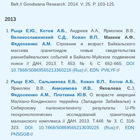
Belt // Gondwana Research. 2014. V. 25. P. 103-125.
2013
Рыцк Е.Ю.
,
Котов А.Б.
, Андреев А.А., Ярмолюк В.В.,
Великославинский С.Д.
,
Ковач В.П.
,
Макеев А.Ф.
,
Федосеенко А.М.
Строение и возраст Байкальского
массива гранитоидов: новые свидетельства
раннебайкальских событий в Байкало-Муйском подвижном
поясе // ДАН, 2013. Т. 453. № 6. С. 662-665.
DOI:
10.7868/S0869565213360218 (Rus)
(link is external)
,
EDN: PVILYF
(link is
external)
Рыцк Е.Ю.
,
Сальникова Е.Б.
,
Ковач В.П.
,
Котов А.Б.
,
Ярмолюк В.В.,
Анисимова И.В.
,
Яковлева С.
З,
Федосеенко А.М.
,
Плоткина Ю.В.
О возрасте аккреции
Малхано-Кондинского террейна (Западное Забайкалье) к
Сибирскому палеоконтиненту: результаты U-Pb
геохронологических исследований гранитоидов
малханского комплекса // ДАН. 2013. Т.448. № 3. С. 318-
323.
DOI: 10.7868/S0869565213030225 (Rus)
(link is
,
EDN:
PNSGGB
(link is external)
external)