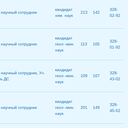
кандидат
328-
научный сотрудник
213
142
хим. наук
02-92
кандидат
328-
научный сотрудник
геол.-мин.
113
105
01-92
наук
кандидат
научный сотрудник
,
Уч.
328-
геол.-мин.
109
107
рь ДС
43-02
наук
кандидат
328-
научный сотрудник
геол.-мин.
201
149
45-52
наук