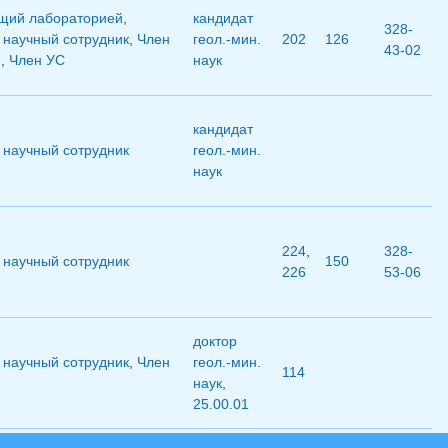
щий лабораторией
,
кандидат
328-
научный сотрудник
,
Член
геол.-мин.
202
126
43-02
П
,
Член УС
наук
кандидат
научный сотрудник
геол.-мин.
наук
224
,
328-
научный сотрудник
150
226
53-06
доктор
научный сотрудник
,
Член
геол.-мин.
114
наук
,
25.00.01