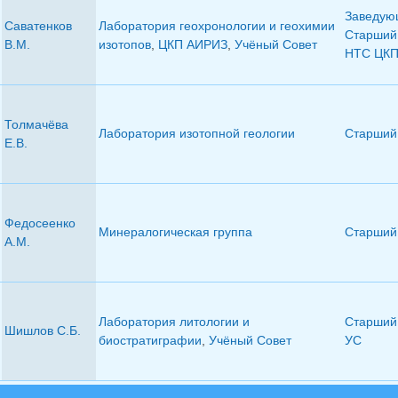
Заведую
Саватенков
Лаборатория геохронологии и геохимии
Старший 
В.М.
изотопов
,
ЦКП АИРИЗ
,
Учёный Совет
НТС ЦК
Толмачёва
Лаборатория изотопной геологии
Старший 
Е.В.
Федосеенко
Минералогическая группа
Старший 
А.М.
Лаборатория литологии и
Старший 
Шишлов С.Б.
биостратиграфии
,
Учёный Совет
УС