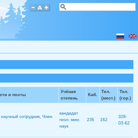
Поиск
Форма поиска
Учёная
Тел.
Тел.
сти и посты
Каб.
степень
(мест.)
(гор.)
кандидат
научный сотрудник
,
Член
328-
геол.-мин.
235
162
03-62
наук