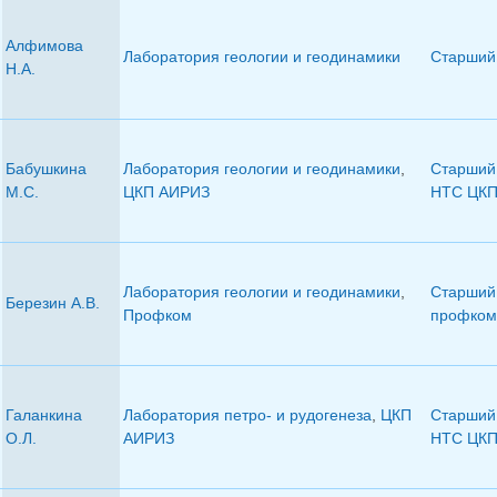
Алфимова
Лаборатория геологии и геодинамики
Старший 
Н.А.
Бабушкина
Лаборатория геологии и геодинамики
,
Старший 
М.С.
ЦКП АИРИЗ
НТС ЦК
Лаборатория геологии и геодинамики
,
Старший 
Березин А.В.
Профком
профком
Галанкина
Лаборатория петро- и рудогенеза
,
ЦКП
Старший 
О.Л.
АИРИЗ
НТС ЦК