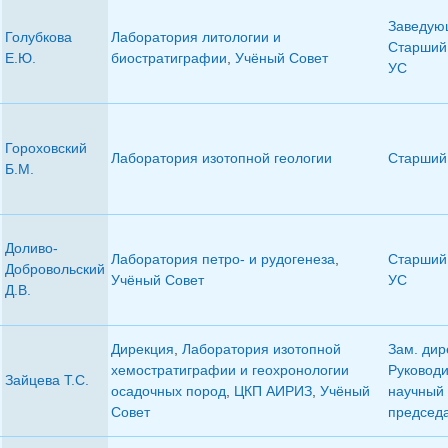
Заведую
Голубкова
Лаборатория литологии и
Старший 
Е.Ю.
биостратиграфии
,
Учёный Совет
УС
Гороховский
Лаборатория изотопной геологии
Старший 
Б.М.
Доливо-
Лаборатория петро- и рудогенеза
,
Старший 
Добровольский
Учёный Совет
УС
Д.В.
Дирекция
,
Лаборатория изотопной
Зам. дир
хемостратиграфии и геохронологии
Руковод
Зайцева Т.С.
осадочных пород
,
ЦКП АИРИЗ
,
Учёный
научный 
Совет
председ