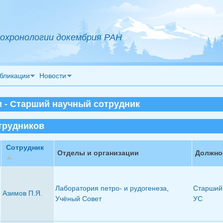
охронологии докембрия РАН
бликации
Новости
 - Старший научный сотрудник
трудников
Сотрудник
Отделы и организации
Должно
Лаборатория петро- и рудогенеза
,
Старший 
Азимов П.Я.
Учёный Совет
УС