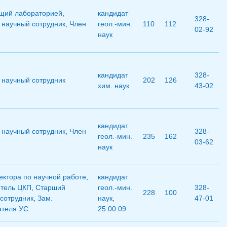
щий лабораторией
,
кандидат
328-
научный сотрудник
,
Член
геол.-мин.
110
112
02-92
наук
кандидат
328-
научный сотрудник
202
126
хим. наук
43-02
кандидат
научный сотрудник
,
Член
328-
геол.-мин.
235
162
03-62
наук
ектора по научной работе
,
кандидат
итель ЦКП
,
Старший
геол.-мин.
328-
228
100
сотрудник
,
Зам.
наук
,
47-01
ателя УС
25.00.09