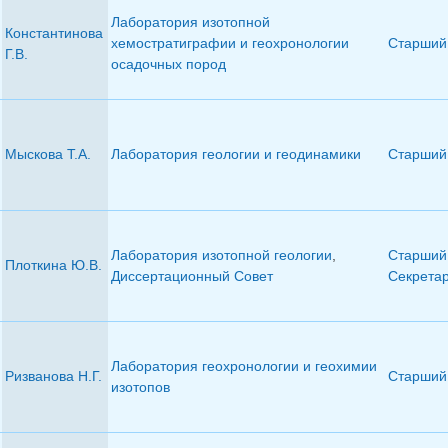
Лаборатория изотопной
Константинова
хемостратиграфии и геохронологии
Старший 
Г.В.
осадочных пород
Мыскова Т.А.
Лаборатория геологии и геодинамики
Старший 
Лаборатория изотопной геологии
,
Старший 
Плоткина Ю.В.
Диссертационный Совет
Секрета
Лаборатория геохронологии и геохимии
Ризванова Н.Г.
Старший 
изотопов