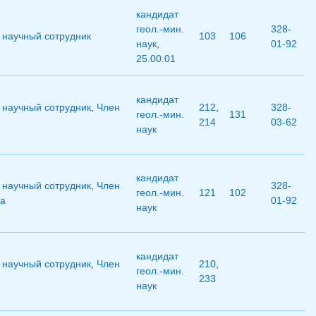
кандидат
геол.-мин.
328-
научный сотрудник
103
106
наук
,
01-92
25.00.01
кандидат
научный сотрудник
,
Член
212
,
328-
геол.-мин.
131
П
214
03-62
наук
кандидат
научный сотрудник
,
Член
328-
геол.-мин.
121
102
а
01-92
наук
кандидат
научный сотрудник
,
Член
210
,
геол.-мин.
П
233
наук