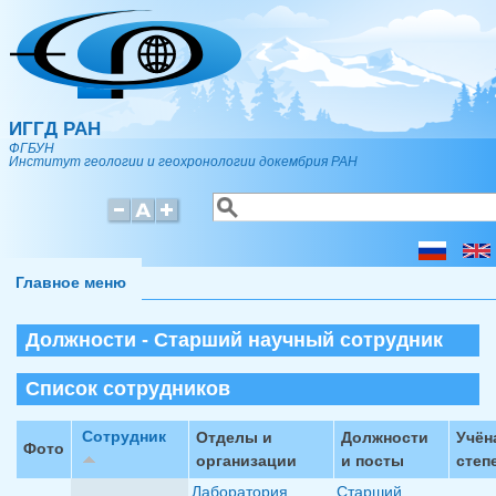
Перейти к основному содержанию
ИГГД РАН
ФГБУН
Институт геологии и геохронологии докембрия РАН
Поиск
Форма поиска
Главное меню
Должности - Старший научный сотрудник
Список сотрудников
Сотрудник
Отделы и
Должности
Учён
Фото
организации
и посты
степ
Лаборатория
Старший