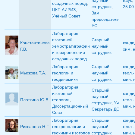
научный
наук
,
осадочных пород
,
сотрудник
,
25.00
ЦКП АИРИЗ
,
Зам.
Учёный Совет
председателя
УС
Лаборатория
изотопной
Старший
Константинова
канди
хемостратиграфии
научный
Г.В.
хим. 
и геохронологии
сотрудник
осадочных пород
Лаборатория
Старший
канди
Мыскова Т.А.
геологии и
научный
геол.-
геодинамики
сотрудник
мин. 
Лаборатория
Старший
изотопной
канди
научный
Плоткина Ю.В.
геологии
,
геол.-
сотрудник
,
Уч.
Диссертационный
мин. 
Секретарь ДС
Совет
Лаборатория
Старший
канди
Ризванова Н.Г.
геохронологии и
научный
геол.-
геохимии изотопов
сотрудник
мин. 