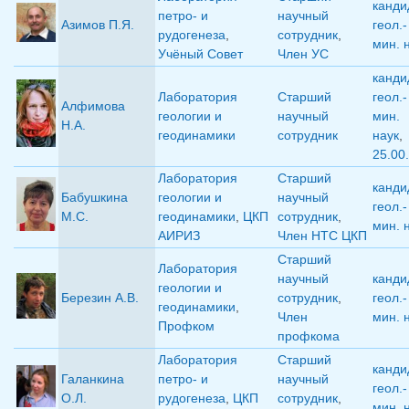
канди
петро- и
научный
Азимов П.Я.
геол.-
рудогенеза
,
сотрудник
,
мин. 
Учёный Совет
Член УС
канди
Лаборатория
Старший
геол.-
Алфимова
геологии и
научный
мин.
Н.А.
геодинамики
сотрудник
наук
,
25.00
Лаборатория
Старший
канди
Бабушкина
геологии и
научный
геол.-
М.С.
геодинамики
,
ЦКП
сотрудник
,
мин. 
АИРИЗ
Член НТС ЦКП
Старший
Лаборатория
научный
канди
геологии и
Березин А.В.
сотрудник
,
геол.-
геодинамики
,
Член
мин. 
Профком
профкома
Лаборатория
Старший
канди
Галанкина
петро- и
научный
геол.-
О.Л.
рудогенеза
,
ЦКП
сотрудник
,
мин. 