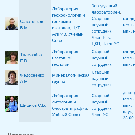
Заведующий
Лаборатория
лабораторией
,
геохронологии и
Старший
канди
Саватенков
геохимии
научный
геол.-
В.М.
изотопов
,
ЦКП
сотрудник
,
мин. 
АИРИЗ
,
Учёный
Член НТС
Совет
ЦКП
,
Член УС
Лаборатория
Старший
канди
Толмачёва
изотопной
научный
геол.-
Е.В.
геологии
сотрудник
мин. 
Старший
Федосеенко
Минералогическая
научный
А.М.
группа
сотрудник
докто
Лаборатория
Старший
геол.-
литологии и
научный
Шишлов С.Б.
мин.
биостратиграфии
,
сотрудник
,
наук
,
Учёный Совет
Член УС
25.00