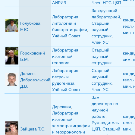
АИРИЗ
Член НТС ЦКП
Заведующий
Лаборатория
лабораторией
,
канди
Голубкова
литологии и
Старший
геол.-
Е.Ю.
биостратиграфии
,
научный
мин. 
Учёный Совет
сотрудник
,
Член УС
Лаборатория
Старший
Гороховский
канди
изотопной
научный
Б.М.
хим. 
геологии
сотрудник
Лаборатория
Старший
Доливо-
канди
петро- и
научный
Добровольский
геол.-
рудогенеза
,
сотрудник
,
Д.В.
мин. 
Учёный Совет
Член УС
Зам.
директора по
Дирекция
,
научной
Лаборатория
работе
,
канди
изотопной
Руководитель
геол.-
хемостратиграфии
Зайцева Т.С.
ЦКП
,
Старший
мин.
и геохронологии