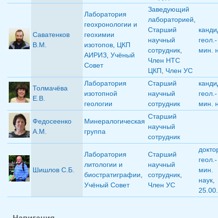
Заведующий
Лаборатория
лабораторией
,
геохронологии и
Старший
канди
Саватенков
геохимии
научный
геол.-
В.М.
изотопов
,
ЦКП
сотрудник
,
мин. 
АИРИЗ
,
Учёный
Член НТС
Совет
ЦКП
,
Член УС
Лаборатория
Старший
канди
Толмачёва
изотопной
научный
геол.-
Е.В.
геологии
сотрудник
мин. 
Старший
Федосеенко
Минералогическая
научный
А.М.
группа
сотрудник
докто
Лаборатория
Старший
геол.-
литологии и
научный
Шишлов С.Б.
мин.
биостратиграфии
,
сотрудник
,
наук
,
Учёный Совет
Член УС
25.00