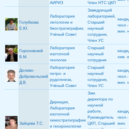
АИРИЗ
Член НТС ЦКП
Заведующий
Лаборатория
лабораторией
,
канди
Голубкова
литологии и
Старший
геол.-
Е.Ю.
биостратиграфии
,
научный
мин. 
Учёный Совет
сотрудник
,
Член УС
Лаборатория
Старший
Гороховский
канди
изотопной
научный
Б.М.
хим. 
геологии
сотрудник
Лаборатория
Старший
Доливо-
канди
петро- и
научный
Добровольский
геол.-
рудогенеза
,
сотрудник
,
Д.В.
мин. 
Учёный Совет
Член УС
Зам.
директора по
Дирекция
,
научной
Лаборатория
работе
,
канди
изотопной
Руководитель
геол.-
хемостратиграфии
Зайцева Т.С.
ЦКП
,
Старший
мин.
и геохронологии