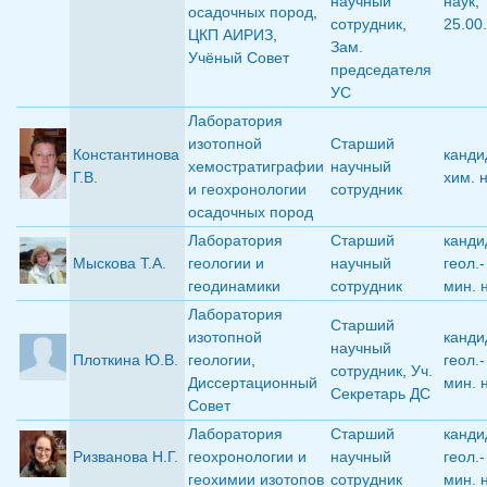
научный
наук
,
осадочных пород
,
сотрудник
,
25.00
ЦКП АИРИЗ
,
Зам.
Учёный Совет
председателя
УС
Лаборатория
изотопной
Старший
Константинова
канди
хемостратиграфии
научный
Г.В.
хим. 
и геохронологии
сотрудник
осадочных пород
Лаборатория
Старший
канди
Мыскова Т.А.
геологии и
научный
геол.-
геодинамики
сотрудник
мин. 
Лаборатория
Старший
изотопной
канди
научный
Плоткина Ю.В.
геологии
,
геол.-
сотрудник
,
Уч.
Диссертационный
мин. 
Секретарь ДС
Совет
Лаборатория
Старший
канди
Ризванова Н.Г.
геохронологии и
научный
геол.-
геохимии изотопов
сотрудник
мин. 