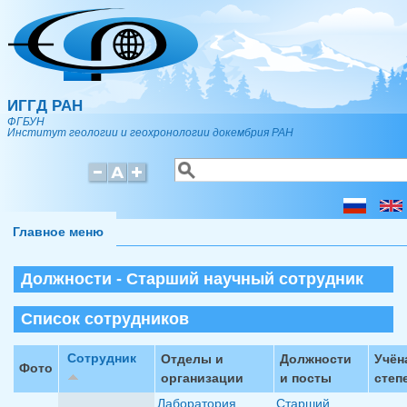
Перейти к основному содержанию
ИГГД РАН
ФГБУН
Институт геологии и геохронологии докембрия РАН
Поиск
Форма поиска
Главное меню
Должности - Старший научный сотрудник
Список сотрудников
Сотрудник
Отделы и
Должности
Учён
Фото
организации
и посты
степ
Лаборатория
Старший