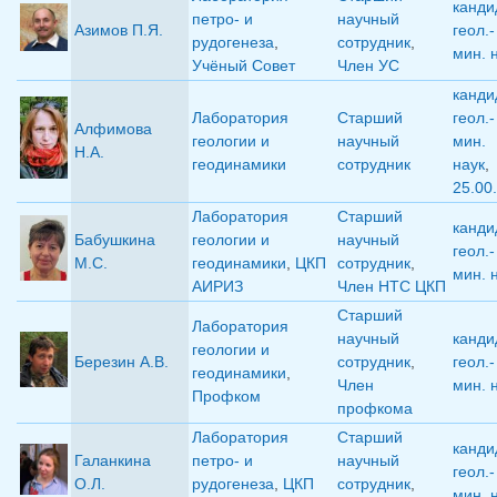
канди
петро- и
научный
Азимов П.Я.
геол.-
рудогенеза
,
сотрудник
,
мин. 
Учёный Совет
Член УС
канди
Лаборатория
Старший
геол.-
Алфимова
геологии и
научный
мин.
Н.А.
геодинамики
сотрудник
наук
,
25.00
Лаборатория
Старший
канди
Бабушкина
геологии и
научный
геол.-
М.С.
геодинамики
,
ЦКП
сотрудник
,
мин. 
АИРИЗ
Член НТС ЦКП
Старший
Лаборатория
научный
канди
геологии и
Березин А.В.
сотрудник
,
геол.-
геодинамики
,
Член
мин. 
Профком
профкома
Лаборатория
Старший
канди
Галанкина
петро- и
научный
геол.-
О.Л.
рудогенеза
,
ЦКП
сотрудник
,
мин. 