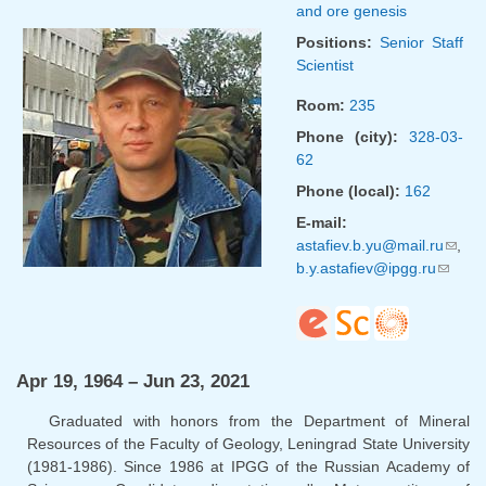
and ore genesis
Positions:
Senior Staff
Scientist
Room:
235
Phone (city):
328-03-
62
Phone (local):
162
E-mail:
astafiev.b.yu@mail.ru
(link
,
b.y.astafiev@ipgg.ru
(link
sends
sends
e-
e-
mail)
mail)
Apr 19, 1964 – Jun 23, 2021
Graduated with honors from the Department of Mineral
Resources of the Faculty of Geology, Leningrad State University
(1981-1986). Since 1986 at IPGG of the Russian Academy of