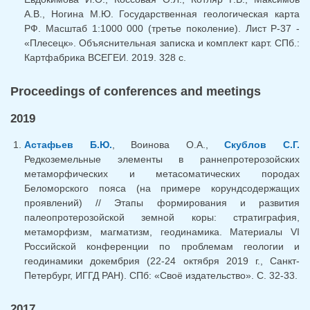
А.В., Ногина М.Ю. Государственная геологическая карта
РФ. Масштаб 1:1000 000 (третье поколение). Лист Р-37 -
«Плесецк». Объяснительная записка и комплект карт. СПб.:
Картфабрика ВСЕГЕИ. 2019. 328 с.
Proceedings of conferences and meetings
2019
Астафьев Б.Ю.
, Воинова О.А.,
Скублов С.Г.
Редкоземельные элементы в раннепротерозойских
метаморфических и метасоматических породах
Беломорского пояса (на примере корундсодержащих
проявлений) // Этапы формирования и развития
палеопротерозойской земной коры: стратиграфия,
метаморфизм, магматизм, геодинамика. Материалы VI
Российской конференции по проблемам геологии и
геодинамики докембрия (22-24 октября 2019 г., Санкт-
Петербург, ИГГД РАН). СПб: «Своё издательство». С. 32-33.
2017