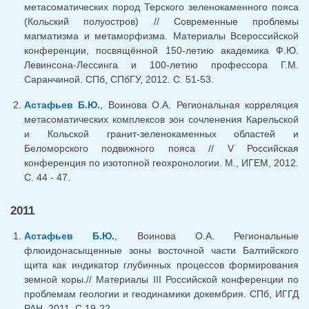
метасоматических пород Терского зеленокаменного пояса
(Кольский полуостров) // Современные проблемы
магматизма и метаморфизма. Материалы Всероссийской
конференции, посвящённой 150-летию академика Ф.Ю.
Левинсона-Лессинга и 100-летию профессора Г.М.
Саранчиной. СПб, СПбГУ, 2012. С. 51-53.
Астафьев Б.Ю.
, Воинова О.А. Региональная корреляция
метасоматических комплексов зон сочленения Карельской
и Кольской гранит-зеленокаменных областей и
Беломорского подвижного пояса // V Российская
конференция по изотопной геохронологии. М., ИГЕМ, 2012.
C. 44 - 47.
2011
Астафьев Б.Ю.
, Воинова О.А. Региональные
флюидонасыщенные зоны восточной части Балтийского
щита как индикатор глубинных процессов формирования
земной коры.// Материалы III Российской конференции по
проблемам геологии и геодинамики докембрия. СПб, ИГГД
РАН, 2011. С 19-22.