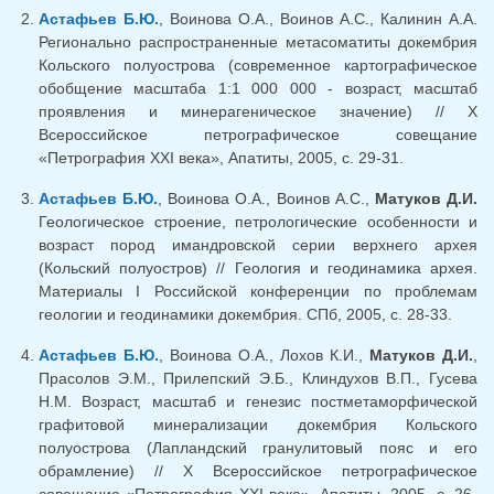
Астафьев Б.Ю.
, Воинова О.А., Воинов А.С., Калинин А.А.
Регионально распространенные метасоматиты докембрия
Кольского полуострова (современное картографическое
обобщение масштаба 1:1 000 000 - возраст, масштаб
проявления и минерагеническое значение) // X
Всероссийское петрографическое совещание
«Петрография XXI века», Апатиты, 2005, с. 29-31.
Астафьев Б.Ю.
, Воинова О.А., Воинов А.С.,
Матуков Д.И.
Геологическое строение, петрологические особенности и
возраст пород имандровской серии верхнего архея
(Кольский полуостров) // Геология и геодинамика архея.
Материалы I Российской конференции по проблемам
геологии и геодинамики докембрия. СПб, 2005, с. 28-33.
Астафьев Б.Ю.
, Воинова О.А., Лохов К.И.,
Матуков Д.И.
,
Прасолов Э.М., Прилепский Э.Б., Клиндухов В.П., Гусева
Н.М. Возраст, масштаб и генезис постметаморфической
графитовой минерализации докембрия Кольского
полуострова (Лапландский гранулитовый пояс и его
обрамление) // X Всероссийское петрографическое