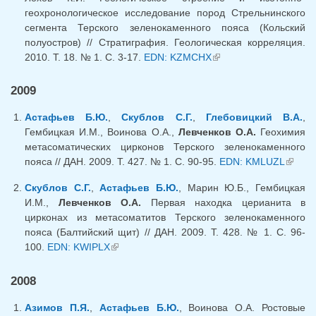
геохронологическое исследование пород Стрельнинского
сегмента Терского зеленокаменного пояса (Кольский
полуостров) // Стратиграфия. Геологическая корреляция.
2010. Т. 18. № 1. С. 3-17.
EDN: KZMCHX
(link is external)
2009
Астафьев Б.Ю.
,
Скублов С.Г.
,
Глебовицкий В.А.
,
Гембицкая И.М., Воинова О.А.,
Левченков О.А.
Геохимия
метасоматических цирконов Терского зеленокаменного
пояса // ДАН. 2009. Т. 427. № 1. С. 90-95.
EDN: KMLUZL
(link 
externa
Скублов С.Г.
,
Астафьев Б.Ю.
, Марин Ю.Б., Гембицкая
И.М.,
Левченков О.А.
Первая находка церианита в
цирконах из метасоматитов Терского зеленокаменного
пояса (Балтийский щит) // ДАН. 2009. Т. 428. № 1. С. 96-
100.
EDN: KWIPLX
(link is external)
2008
Азимов П.Я.
,
Астафьев Б.Ю.
, Воинова О.А. Ростовые