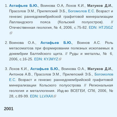
Астафьев Б.Ю.
, Воинова О.А, Лохов К.И.,
Матуков Д.И.
,
Прасолов Э.М., Прилепский Э.Б.,
Богомолов Е.С.
Возраст и
генезис раннедокембрийской графитовой минерализации
Лапландского пояса (Кольский полуостров). //
Отечественная геология, № 4, 2006, с.75-82.
EDN: HTJSGZ
(link is external)
Воинова О.А.,
Астафьев Б.Ю.
, Воинов А.С. Роль
метасоматоза при формировании полезных ископаемых в
докембрии Балтийского щита. // Руды и металлы, № 6,
2006, с.16-25.
EDN: KYJMYZ
(link is external)
Лохов К.И.,
Астафьев Б.Ю.
, Воинова О.А.,
Матуков Д.И.
,
Антонов А.В., Прасолов Э.М., Прилепский Э.Б.,
Богомолов
Е.С.
Возраст и генезис раннедокембрийской графитовой
минерализации Кольского полуострова // Региональная
геология и металлогения. Изд-во ВСЕГЕИ, СПб, 2006, №
28, с.89-99.
EDN: LLVXAX
(link is external)
2001