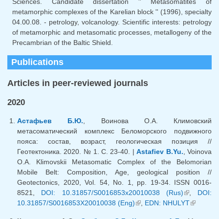
Sciences. Candidate dissertation '' Metasomatites of
metamorphic complexes of the Karelian block '' (1996), specialty
04.00.08. - petrology, volcanology. Scientific interests: petrology
of metamorphic and metasomatic processes, metallogeny of the
Precambrian of the Baltic Shield.
Publications
Articles in peer-reviewed journals
2020
Астафьев Б.Ю.
, Воинова О.А. Климовский
метасоматический комплекс Беломорского подвижного
пояса: состав, возраст, геологическая позиция //
Геотектоника. 2020. № 1. С. 23-40. |
Astafiev B.Yu.
, Voinova
O.A. Klimovskii Metasomatic Complex of the Belomorian
Mobile Belt: Composition, Age, geological position //
Geotectonics, 2020, Vol. 54, No. 1, pp. 19-34. ISSN 0016-
8521,
DOI: 10.31857/S0016853x20010038 (Rus)
(link is
,
DOI:
10.31857/S0016853X20010038 (Eng)
(link is external)
,
EDN: NHULYT
external)
(link is
external)