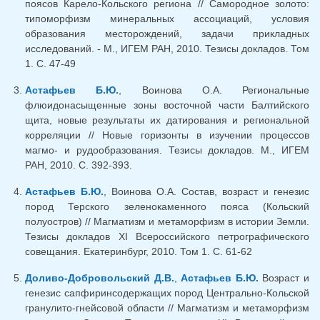
поясов Карело-Кольского региона // Самородное золото:
типоморфизм минеральных ассоциаций, условия
образования месторождений, задачи прикладных
исследований. - М., ИГЕМ РАН, 2010. Тезисы докладов. Том
1. С. 47-49
Астафьев Б.Ю.
, Воинова О.А. Региональные
флюидонасыщенные зоны восточной части Балтийского
щита, новые результаты их датирования и региональной
корреляции // Новые горизонты в изучении процессов
магмо- и рудообразования. Тезисы докладов. М., ИГЕМ
РАН, 2010. С. 392-393.
Астафьев Б.Ю.
, Воинова О.А. Состав, возраст и генезис
пород Терского зеленокаменного пояса (Кольский
полуостров) // Магматизм и метаморфизм в истории Земли.
Тезисы докладов XI Всероссийского петрографического
совещания. Екатеринбург, 2010. Том 1. С. 61-62
Доливо-Добровольский Д.В.
,
Астафьев Б.Ю.
Возраст и
генезис сапфиринсодержащих пород Центрально-Кольской
гранулито-гнейсовой области // Магматизм и метаморфизм