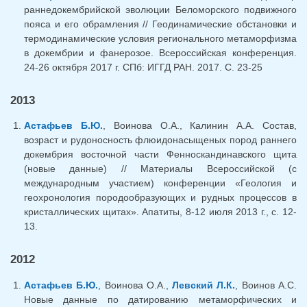
раннедокембрийской эволюции Беломорского подвижного
пояса и его обрамления // Геодинамические обстановки и
термодинамические условия регионального метаморфизма
в докембрии и фанерозое. Всероссийская конференция.
24-26 октября 2017 г. СПб: ИГГД РАН. 2017. С. 23-25
2013
Астафьев Б.Ю.
, Воинова О.А., Калинин А.А. Состав,
возраст и рудоносность флюидонасыщеных пород раннего
докембрия восточной части Фенноскандинавского щита
(новые данные) // Материалы Всероссийской (с
международным участием) конференции «Геология и
геохронология породообразующих и рудных процессов в
кристаллических щитах». Апатиты, 8-12 июля 2013 г., с. 12-
13.
2012
Астафьев Б.Ю.
, Воинова О.А.,
Левский Л.К.
, Воинов А.С.
Новые данные по датированию метаморфических и