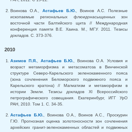
Воинова О.А.,
Астафьев Б.Ю.
, Воинов А.С. Полезные
ископаемые региональных флюидонасыщенных зон
восточной части Балтийского щита // Международная
конференция памяти В.Е. Хаина. М., МГУ. 2011. Тезисы
докладов. С. 373-376.
2010
Азимов П.Я.
,
Астафьев Б.Ю.
, Воинова О.А. Условия и
возраст метаморфизма и метасоматоза в Винчинской
структуре Северо-Карельского зеленокаменного пояса
(зона сочленения Беломорского подвижного пояса и
Карельского кратона) // Магматизм и метаморфизм в
истории Земли. Тезисы докладов XI Всероссийского
петрографического совещания. Екатеринбург, ИГГ УрО
РАН, 2010. Том 1. С. 34-35.
Астафьев Б.Ю.
, Воинова О.А., Воинов А.С., Проскурин
Г.Ю. Прогнозная оценка золотоносности зон сочленения
архейских гранит-зеленокаменных областей и подвижных