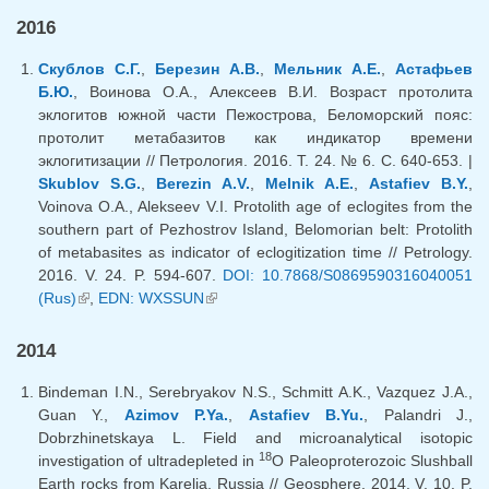
2016
Скублов С.Г.
,
Березин А.В.
,
Мельник А.Е.
,
Астафьев
Б.Ю.
, Воинова О.А., Алексеев В.И. Возраст протолита
эклогитов южной части Пежострова, Беломорский пояс:
протолит метабазитов как индикатор времени
эклогитизации // Петрология. 2016. Т. 24. № 6. С. 640-653. |
Skublov S.G.
,
Berezin A.V.
,
Melnik A.E.
,
Astafiev B.Y.
,
Voinova O.A., Alekseev V.I. Protolith age of eclogites from the
southern part of Pezhostrov Island, Belomorian belt: Protolith
of metabasites as indicator of eclogitization time // Petrology.
2016. V. 24. P. 594-607.
DOI: 10.7868/S0869590316040051
(Rus)
(link is external)
,
EDN: WXSSUN
(link is external)
2014
Bindeman I.N., Serebryakov N.S., Schmitt A.K., Vazquez J.A.,
Guan Y.,
Azimov P.Ya.
,
Astafiev B.Yu.
, Palandri J.,
Dobrzhinetskaya L. Field and microanalytical isotopic
18
investigation of ultradepleted in
O Paleoproterozoic Slushball
Earth rocks from Karelia, Russia // Geosphere. 2014. V. 10. P.