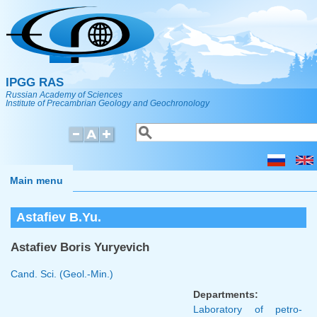
Skip to main content
IPGG RAS
Russian Academy of Sciences
Institute of Precambrian Geology and Geochronology
Search
Search form
Main menu
Astafiev B.Yu.
Astafiev Boris Yuryevich
Cand. Sci. (Geol.-Min.)
Departments:
Laboratory of petro-