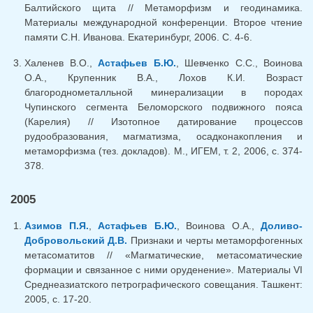
Балтийского щита // Метаморфизм и геодинамика.
Материалы международной конференции. Второе чтение
памяти С.Н. Иванова. Екатеринбург, 2006. С. 4-6.
Халенев В.О.,
Астафьев Б.Ю.
, Шевченко С.С., Воинова
О.А., Крупенник В.А., Лохов К.И. Возраст
благороднометалльной минерализации в породах
Чупинского сегмента Беломорского подвижного пояса
(Карелия) // Изотопное датирование процессов
рудообразования, магматизма, осадконакопления и
метаморфизма (тез. докладов). М., ИГЕМ, т. 2, 2006, с. 374-
378.
2005
Азимов П.Я.
,
Астафьев Б.Ю.
, Воинова О.А.,
Доливо-
Добровольский Д.В.
Признаки и черты метаморфогенных
метасоматитов // «Магматические, метасоматические
формации и связанное с ними оруденение». Материалы VI
Среднеазиатского петрографического совещания. Ташкент:
2005, с. 17-20.