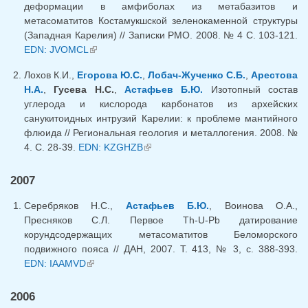
деформации в амфиболах из метабазитов и
метасоматитов Костамукшской зеленокаменной структуры
(Западная Карелия) // Записки РМО. 2008. № 4 С. 103-121.
EDN: JVOMCL
(link is external)
Лохов К.И.,
Егорова Ю.С.
,
Лобач-Жученко С.Б.
,
Арестова
Н.А.
,
Гусева Н.С.
,
Астафьев Б.Ю.
Изотопный состав
углерода и кислорода карбонатов из архейских
санукитоидных интрузий Карелии: к проблеме мантийного
флюида // Региональная геология и металлогения. 2008. №
4. С. 28-39.
EDN: KZGHZB
(link is external)
2007
Серебряков Н.С.,
Астафьев Б.Ю.
, Воинова О.А.,
Пресняков С.Л. Первое Th-U-Pb датирование
корундсодержащих метасоматитов Беломорского
подвижного пояса // ДАН, 2007. Т. 413, № 3, с. 388-393.
EDN: IAAMVD
(link is external)
2006