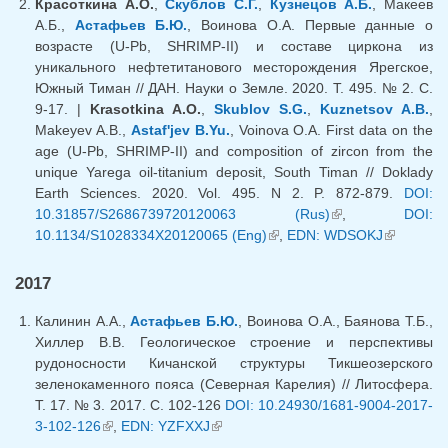
Красоткина А.О.
,
Скублов С.Г.
,
Кузнецов А.Б.
, Макеев
А.Б.,
Астафьев Б.Ю.
, Воинова О.А. Первые данные о
возрасте (U-Pb, SHRIMP-II) и составе циркона из
уникального нефтетитанового месторождения Ярегское,
Южный Тиман // ДАН. Науки о Земле. 2020. Т. 495. № 2. С.
9-17. |
Krasotkina A.O.
,
Skublov S.G.
,
Kuznetsov A.B.
,
Makeyev A.B.,
Astaf'jev B.Yu.
, Voinova O.A. First data on the
age (U-Pb, SHRIMP-II) and composition of zircon from the
unique Yarega oil-titanium deposit, South Timan // Doklady
Earth Sciences. 2020. Vol. 495. N 2. P. 872-879.
DOI:
10.31857/S2686739720120063 (Rus)
(link is external)
,
DOI:
10.1134/S1028334X20120065 (Eng)
(link is external)
,
EDN: WDSOKJ
(link is
external)
2017
Калинин А.А.,
Астафьев Б.Ю.
, Воинова О.А., Баянова Т.Б.,
Хиллер В.В. Геологическое строение и перспективы
рудоносности Кичанской структуры Тикшеозерского
зеленокаменного пояса (Северная Карелия) // Литосфера.
Т. 17. № 3. 2017. С. 102-126
DOI: 10.24930/1681-9004-2017-
3-102-126
(link is external)
,
EDN: YZFXXJ
(link is external)