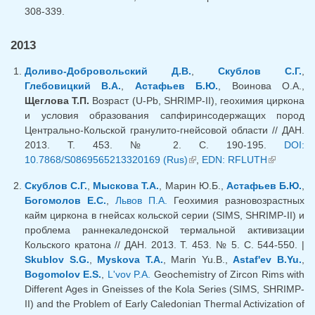
308-339.
2013
Доливо-Добровольский Д.В.
,
Скублов С.Г.
,
Глебовицкий В.А.
,
Астафьев Б.Ю.
, Воинова О.А.,
Щеглова Т.П.
Возраст (U-Pb, SHRIMP-II), геохимия циркона
и условия образования сапфиринсодержащих пород
Центрально-Кольской гранулито-гнейсовой области // ДАН.
2013. Т. 453. № 2. С. 190-195.
DOI:
10.7868/S0869565213320169 (Rus)
(link is external)
,
EDN: RFLUTH
(link is
external)
Скублов С.Г.
,
Мыскова Т.А.
, Марин Ю.Б.,
Астафьев Б.Ю.
,
Богомолов Е.С.
,
Львов П.А.
Геохимия разновозрастных
кайм циркона в гнейсах кольской серии (SIMS, SHRIMP-II) и
проблема раннекаледонской термальной активизации
Кольского кратона // ДАН. 2013. Т. 453. № 5. С. 544-550. |
Skublov S.G.
,
Myskova T.A.
, Marin Yu.B.,
Astaf'ev B.Yu.
,
Bogomolov E.S.
,
L'vov P.A.
Geochemistry of Zircon Rims with
Different Ages in Gneisses of the Kola Series (SIMS, SHRIMP-
II) and the Problem of Early Caledonian Thermal Activization of