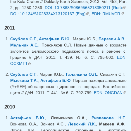
the Kola Craton // Doklady Earth Sciences, 2013, Vol. 453, Part
2, pp. 1250-1256.
DOI: 10.7868/S0869565213350211 (Rus)
(lin
,
DOI: 10.134/S1028334X13120167 (Eng)
(link is external)
,
EDN: RMUVCR
(link
exte
exter
2011
Скублов С.Г.
,
Астафьев Б.Ю.
, Марин Ю.Б.,
Березин А.В.
,
Мельник А.Е.
, Пресняков С.Л. Новые данные о возрасте
эклогитов Беломорского подвижного пояса в районе c.
Гридино // ДАН. 2011. Т. 439. № 6. С. 795-802.
EDN:
OCXMTT
(link is external)
Скублов С.Г.
, Марин Ю.Б.,
Галанкина О.Л.
, Симакин С.Г.,
Мыскова Т.А.
,
Астафьев Б.Ю.
Первая находка аномально
(Y+REE)-обогащенных цирконов в породах Балтийского
щита // ДАН. 2011. Т. 441. № 6. С. 792-799.
EDN: ONGDAN
(lin
exte
2010
Астафьев Б.Ю.
,
Левченков О.А.
,
Ризванова Н.Г.
,
Воинова О.А., Воинов А.С.,
Левский Л.К.
,
Макеев А.Ф.
,
Лохов К.И. Геологическое строение и изотопно-