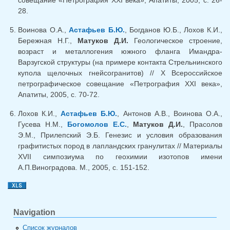
совещание «Петрография XXI века», Апатиты, 2005, с. 26-
28.
Воинова О.А.,
Астафьев Б.Ю.
, Богданов Ю.Б., Лохов К.И.,
Бережная Н.Г.,
Матуков Д.И.
Геологическое строение,
возраст и металлогения южного фланга Имандра-
Варзугской структуры (на примере контакта Стрельнинского
купола щелочных гнейсогранитов) // X Всероссийское
петрографическое совещание «Петрография XXI века»,
Апатиты, 2005, с. 70-72.
Лохов К.И.,
Астафьев Б.Ю.
, Антонов А.В., Воинова О.А.,
Гусева Н.М.,
Богомолов Е.С.
,
Матуков Д.И.
, Прасолов
Э.М., Прилепский Э.Б. Генезис и условия образования
графитистых пород в лапландских гранулитах // Материалы
XVII симпозиума по геохимии изотопов имени
А.П.Виноградова. М., 2005, с. 151-152.
Navigation
Список журналов