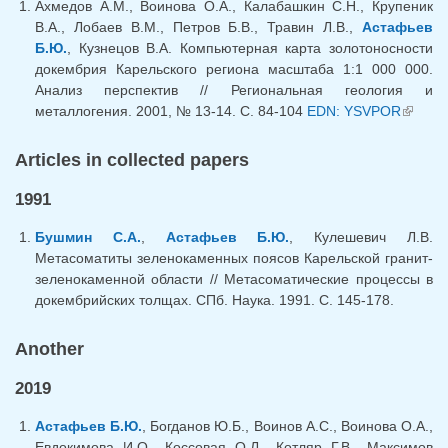
Ахмедов А.М., Воинова О.А., Калабашкин С.Н., Крупеник
В.А., Лобаев В.М., Петров Б.В., Травин Л.В.,
Астафьев
Б.Ю.
, Кузнецов В.А. Компьютерная карта золотоносности
докембрия Карельского региона масштаба 1:1 000 000.
Анализ перспектив // Региональная геология и
металлогения. 2001, № 13-14. С. 84-104
EDN: YSVPOR
(link 
externa
Articles in collected papers
1991
Бушмин С.А.
,
Астафьев Б.Ю.
, Кулешевич Л.В.
Метасоматиты зеленокаменных поясов Карельской гранит-
зеленокаменной области // Метасоматические процессы в
докембрийских толщах. СПб. Наука. 1991. С. 145-178.
Another
2019
Астафьев Б.Ю.
, Богданов Ю.Б., Воинов А.С., Воинова О.А.,
Евдокимова И.О., Коссовая О.Л., Котляр Г.В., Максимов