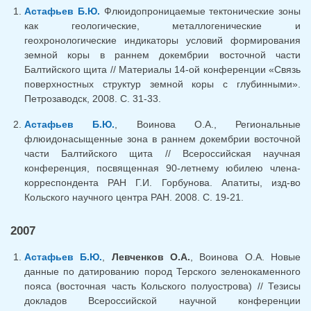
Астафьев Б.Ю.
Флюидопроницаемые тектонические зоны
как геологические, металлогенические и
геохронологические индикаторы условий формирования
земной коры в раннем докембрии восточной части
Балтийского щита // Материалы 14-ой конференции «Связь
поверхностных структур земной коры с глубинными».
Петрозаводск, 2008. С. 31-33.
Астафьев Б.Ю.
, Воинова О.А., Региональные
флюидонасыщенные зона в раннем докембрии восточной
части Балтийского щита // Всероссийская научная
конференция, посвященная 90-летнему юбилею члена-
корреспондента РАН Г.И. Горбунова. Апатиты, изд-во
Кольского научного центра РАН. 2008. С. 19-21.
2007
Астафьев Б.Ю.
,
Левченков О.А.
, Воинова О.А. Новые
данные по датированию пород Терского зеленокаменного
пояса (восточная часть Кольского полуострова) // Тезисы
докладов Всероссийской научной конференции