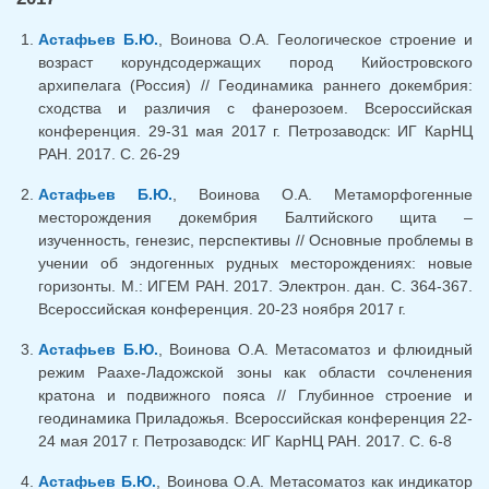
Астафьев Б.Ю.
, Воинова О.А. Геологическое строение и
возраст корундсодержащих пород Кийостровского
архипелага (Россия) // Геодинамика раннего докембрия:
сходства и различия с фанерозоем. Всероссийская
конференция. 29-31 мая 2017 г. Петрозаводск: ИГ КарНЦ
РАН. 2017. С. 26-29
Астафьев Б.Ю.
, Воинова О.А. Метаморфогенные
месторождения докембрия Балтийского щита –
изученность, генезис, перспективы // Основные проблемы в
учении об эндогенных рудных месторождениях: новые
горизонты. М.: ИГЕМ РАН. 2017. Электрон. дан. С. 364-367.
Всероссийская конференция. 20-23 ноября 2017 г.
Астафьев Б.Ю.
, Воинова О.А. Метасоматоз и флюидный
режим Раахе-Ладожской зоны как области сочленения
кратона и подвижного пояса // Глубинное строение и
геодинамика Приладожья. Всероссийская конференция 22-
24 мая 2017 г. Петрозаводск: ИГ КарНЦ РАН. 2017. С. 6-8
Астафьев Б.Ю.
, Воинова О.А. Метасоматоз как индикатор