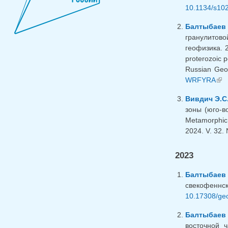
10.1134/s10
Балтыбаев 
гранулитово
геофизика. 2
proterozoic p
Russian Geo
WRFYRA
(lin
Вивдич Э.С
зоны (юго-в
Metamorphic 
2024. V. 32. 
2023
Балтыбаев 
свекофеннс
10.17308/ge
Балтыбаев 
восточной 