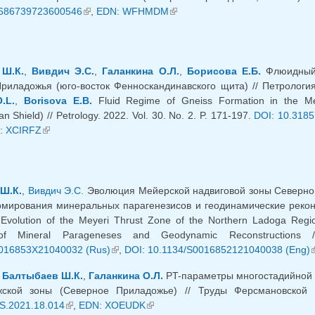
2686739723600546
(link is external)
,
EDN: WFHMDM
(link is external)
Ш.К.
,
Вивдич Э.С.
,
Галанкина О.Л.
,
Борисова Е.Б.
Флюидный 
риладожья (юго-восток Фенноскандинавского щита) // Петрология
.L.
,
Borisova E.B.
Fluid Regime of Gneiss Formation in the Me
 Shield) // Petrology. 2022. Vol. 30. No. 2. P. 171-197.
DOI: 10.318
 external)
: XCIRFZ
(link is external)
Ш.К.
,
Вивдич Э.С.
Эволюция Мейерской надвиговой зоны Северного
мирования минеральных парагенезисов и геодинамические реконст
Evolution of the Meyeri Thrust Zone of the Northern Ladoga Region
of Mineral Parageneses and Geodynamic Reconstructions
016853X21040032 (Rus)
(link is external)
,
DOI: 10.1134/S0016852121040038 (Eng)
(
,
Балтыбаев Ш.К.
,
Галанкина О.Л.
PT-параметры многостадийной 
жской зоны (Северное Приладожье) // Труды Ферсмановской
S.2021.18.014
(link is external)
,
EDN: XOEUDK
(link is external)