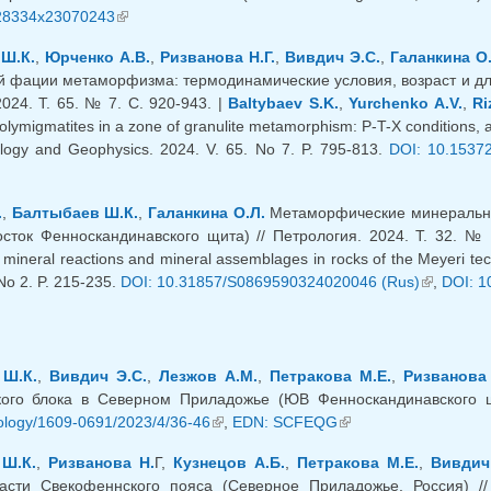
28334x23070243
(link is external)
Ш.К.
,
Юрченко А.В.
,
Ризванова Н.Г.
,
Вивдич Э.С.
,
Галанкина О.
й фации метаморфизма: термодинамические условия, возраст и дл
024. Т. 65. № 7. С. 920-943. |
Baltybaev S.K.
,
Yurchenko A.V.
,
Ri
olymigmatites in a zone of granulite metamorphism: P-T-X conditions, 
logy and Geophysics. 2024. V. 65. No 7. P. 795-813.
DOI: 10.1537
k is external)
.
,
Балтыбаев Ш.К.
,
Галанкина О.Л.
Метаморфические минеральные
осток Фенноскандинавского щита) // Петрология. 2024. Т. 32. № 
mineral reactions and mineral assemblages in rocks of the Meyeri tect
No 2. P. 215-235.
DOI: 10.31857/S0869590324020046 (Rus)
(link is ex
,
DOI: 1
Ш.К.
,
Вивдич Э.С.
,
Лезжов А.М.
,
Петракова М.Е.
,
Ризванова 
кого блока в Северном Приладожье (ЮВ Фенноскандинавского щ
ology/1609-0691/2023/4/36-46
(link is external)
,
EDN: SCFEQG
(link is external)
Ш.К.
,
Ризванова Н.
Г,
Кузнецов А.Б.
,
Петракова М.Е.
,
Вивдич
части Свекофеннского пояса (Северное Приладожье, Россия) 