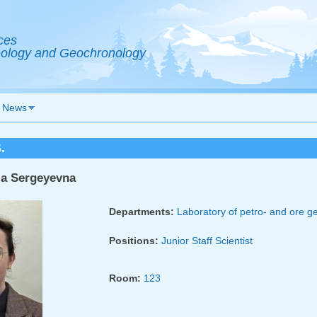
ces
Geology and Geochronology
News
.
ia Sergeyevna
Departments:
Laboratory of petro- and ore g
Positions:
Junior Staff Scientist
Room:
123