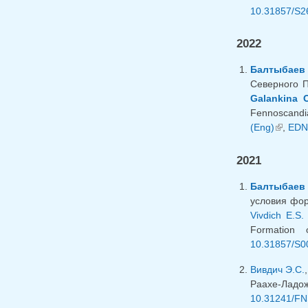
10.31857/S
2022
Балтыбаев 
Северного П
Galankina O
Fennoscandian
(Eng)
(link is
,
EDN
2021
Балтыбаев 
условия фор
Vivdich E.S.
Formation 
10.31857/S0
Вивдич Э.С.
Раахе-Ладо
10.31241/FN