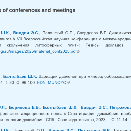
 of conferences and meetings
Ш.К.
,
Вивдич Э.С.
, Полянский О.П., Свердлова В.Г. Динамич
двигов // VII Всероссийская научная конференция с международн
и скольжения литосферных плит»: Тезисы докладов. В
fegi.ru/images/2025/material_conf2025.pdf
(link is external)
.
,
Балтыбаев Ш.К.
Вариации давления при минералообразовании 
4. Т. 30. С. 96-100.
EDN: MUNOYC
(link is external)
.Л.
,
Борисова Е.Б.
,
Балтыбаев Ш.К.
,
Вивдич Э.С.
,
Петракова
феннского аккреционного пояса // Стратиграфия докембрия: про
 геологии докембрия. СПб.: Свое издательство, 2023. – С. 11-14.
 Ш.К.
, Полянский О.П.,
Вивдич Э.С.
,
Петракова М.Е.
Тектоно-