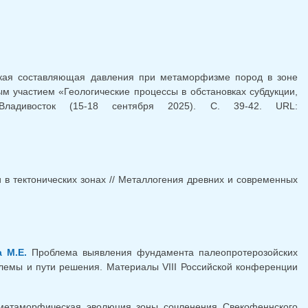
еская составляющая давления при метаморфизме пород в зоне
ым участием «Геологические процессы в обстановках субдукции,
ладивосток (15-18 сентября 2025). С. 39-42. URL:
в тектонических зонах // Металлогения древних и современных
 М.Е.
Проблема выявления фундамента палеопротерозойских
блемы и пути решения. Материалы VIII Российской конференции
метаморфическая эволюция зоны сочленения Свекофеннского