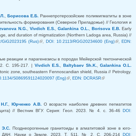
Л.
,
Борисова Е.Б.
Раннепротерозойские полимигматиты в зоне
ительность формирования (Северное Приладожье) // Геология и
zvanova N.G.
,
Vivdich E.S.
,
Galankina O.L.
,
Borisova E.B.
Early
age, and duration of migmatization (Northern Ladoga area, Russia) //
2/GiG2023195 (Rus)
(link is external)
,
DOI: 10.2113/RGG20234600 (Eng)
(link is
,
EDN:
external)
 реакции и парагенезисы в породах Мейерской тектонической
2. С. 195-217. |
Vivdich E.S.
,
Baltybaev Sh.K.
,
Galankina O.L.
onic zone, southeastern Fennoscandian shield, Russia // Petrology.
ternal)
0.1134/S0869591124020097 (Eng)
(link is external)
,
EDN: DCRASR
(link is external)
Н.Г.
,
Юрченко А.В.
О возрасте наиболее древних пегматитов
ита) // Вестник ВГУ. Серия: Геол. 2023. № 4. с. 36-46
DOI:
 Э.С.
Позднеорогенные гранитоиды в агматитовой зоне в юго-
// ДАН. Науки о Земле. 2023. Т. 511, № 2, С. 206-214
DOI: