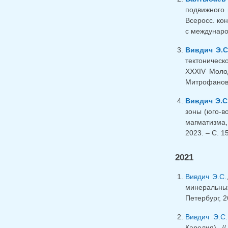
подвижного 
Всеросс. ко
с международ
Вивдич Э.С
тектоническ
XXXIV Моло
Митрофанова 
Вивдич Э.С
зоны (юго-в
магматизма,
2023. – C. 15
2021
Вивдич Э.С.
минеральных
Петербург, 2
Вивдич Э.С.
Карелия) /