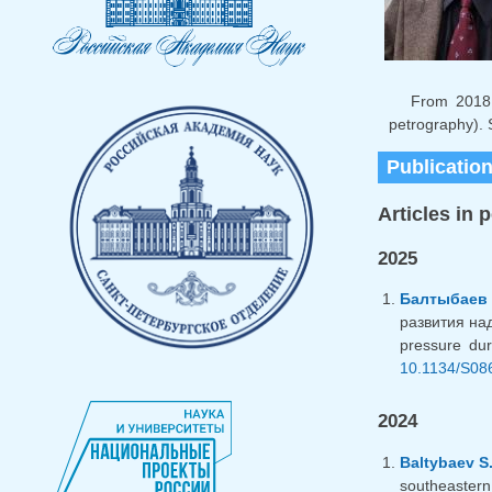
From 2018 t
petrography). S
Publicatio
Articles in 
2025
Балтыбаев 
развития над
pressure du
10.1134/S08
2024
Baltybaev S
southeaster