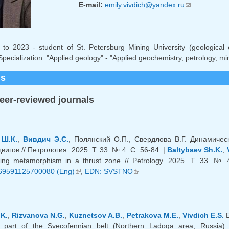
E-mail:
emily.vivdich@yandex.ru
(link sends e-
o 2023 - student of St. Petersburg Mining University (geological e
pecialization: "Applied geology" - "Applied geochemistry, petrology, mi
ns
peer-reviewed journals
Ш.К.
,
Вивдич Э.С.
, Полянский О.П., Свердлова В.Г. Динамич
вигов // Петрология. 2025. Т. 33. № 4. С. 56-84. |
Baltybaev Sh.K.
,
ring metamorphism in a thrust zone // Petrology. 2025. Т. 33. №
69591125700080 (Eng)
(link is external)
,
EDN: SVSTNO
(link is external)
.K.
,
Rizvanova N.G.
,
Kuznetsov A.B.
,
Petrakova M.E.
,
Vivdich E.S.
E
n part of the Svecofennian belt (Northern Ladoga area, Russia