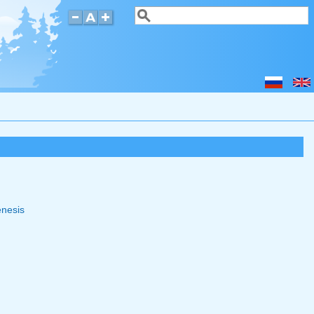
Search
Search form
enesis