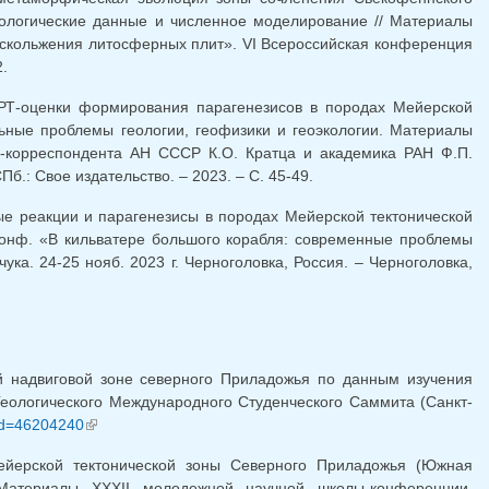
рологические данные и численное моделирование // Материалы
и скольжения литосферных плит». VI Всероссийская конференция
.
Т-оценки формирования парагенезисов в породах Мейерской
альные проблемы геологии, геофизики и геоэкологии. Материалы
-корреспондента АН СССР К.О. Кратца и академика РАН Ф.П.
Пб.: Свое издательство. – 2023. – С. 45-49.
 реакции и парагенезисы в породах Мейерской тектонической
 конф. «В кильватере большого корабля: современные проблемы
а. 24-25 нояб. 2023 г. Черноголовка, Россия. – Черноголовка,
 надвиговой зоне северного Приладожья по данным изучения
еологического Международного Студенческого Саммита (Санкт-
?id=46204240
(link is external)
ерской тектонической зоны Северного Приладожья (Южная
 Материалы XXXII молодежной научной школы-конференции,