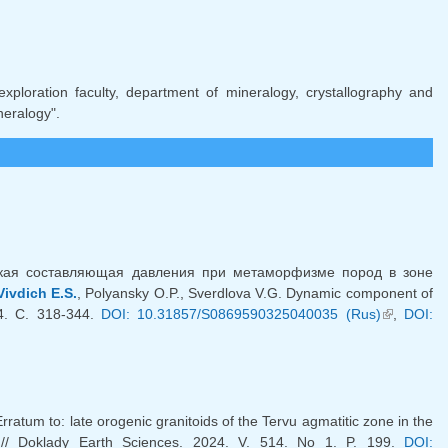
mail)
xploration faculty, department of mineralogy, crystallography and
neralogy".
еская составляющая давления при метаморфизме пород в зоне
Vivdich E.S.
, Polyansky O.P., Sverdlova V.G. Dynamic component of
 4. С. 318-344.
DOI: 10.31857/S0869590325040035 (Rus)
(link is
,
DOI:
external)
rratum to: late orogenic granitoids of the Tervu agmatitic zone in the
) // Doklady Earth Sciences. 2024. V. 514. No 1. P. 199.
DOI: