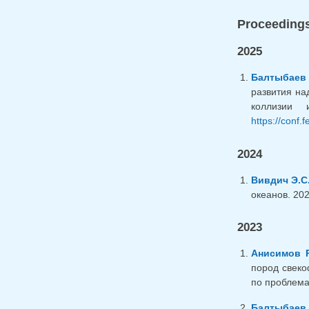
Proceedings
2025
Балтыбаев 
развития на
коллизии 
https://conf.
2024
Вивдич Э.С
океанов. 202
2023
Анисимов Р
пород свеко
по проблемам
Балтыбаев