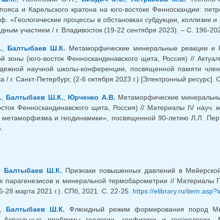
пояса и Карельского кратона на юго-востоке Фенноскандии: пет
нф. «Геологические процессы в обстановках субдукции, коллизии 
ным участием / г. Владивосток (19-22 сентября 2023). – С. 196-202
.
,
Балтыбаев Ш.К.
Метаморфические минеральные реакции и Р
ой зоны (юго-восток Фенноскандинавского щита, Россия) // Акту
дежной научной школы-конференции, посвященной памяти член
/ г. Санкт-Петербург, (2-6 октября 2023 г.) [Электронный ресурс]. С
.
,
Балтыбаев Ш.К.
,
Юрченко А.В.
Метаморфические минеральные
осток Фенноскандинавского щита, Россия) // Материалы IV науч.
 метаморфизма и геодинамики», посвященной 90-летию Л.Л. Перчук
.
,
Балтыбаев Ш.К.
Признаки повышенных давлений в Мейерской
 парагенезисов и минеральной термобарометрии // Материалы Г
6-28 марта 2021 г.). СПб, 2021. С. 22-25.
https://elibrary.ru/item.asp
,
Балтыбаев Ш.К.
Флюидный режим формирования пород Мей
/ Актуальные проблемы геологии, геофизики и геоэкологии.