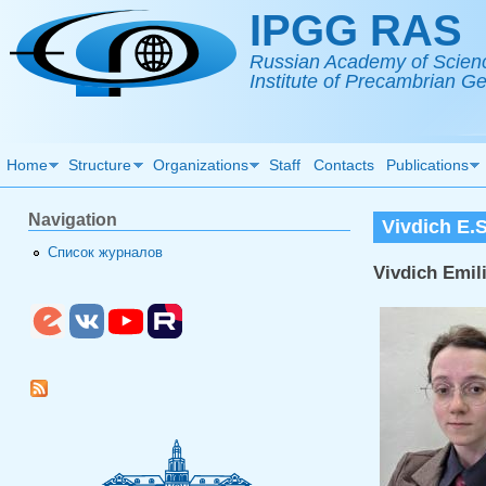
Skip to main content
IPGG RAS
Russian Academy of Scien
Institute of Precambrian 
Home
Structure
Organizations
Staff
Contacts
Publications
Navigation
Vivdich E.S
Список журналов
Vivdich Emil