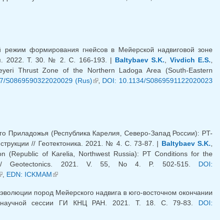
режим формирования гнейсов в Мейерской надвиговой зоне
. 2022. Т. 30. № 2. С. 166-193. |
Baltybaev S.K.
,
Vivdich E.S.
,
yeri Thrust Zone of the Northern Ladoga Area (South-Eastern
57/S0869590322020029 (Rus)
(link is external)
,
DOI: 10.1134/S0869591122020023
 Приладожья (Республика Карелия, Северо-Запад России): PT-
рукции // Геотектоника. 2021. № 4. С. 73-87. |
Baltybaev S.K.
,
 (Republic of Karelia, Northwest Russia): PT Conditions for the
 // Geotectonics. 2021. V. 55, No 4. P. 502-515.
DOI:
link is external)
,
EDN: ICKMAM
(link is external)
эволюции пород Мейерского надвига в юго-восточном окончании
 научной сессии ГИ КНЦ РАН. 2021. Т. 18. С. 79-83.
DOI: