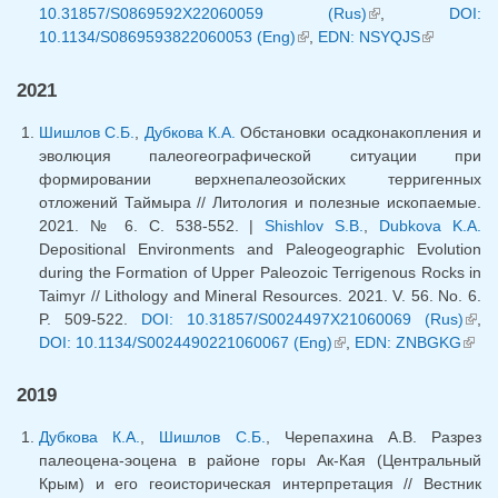
10.31857/S0869592X22060059 (Rus)
(link is external)
,
DOI:
10.1134/S0869593822060053 (Eng)
(link is external)
,
EDN: NSYQJS
(link is
external)
2021
Шишлов С.Б.
,
Дубкова К.А.
Обстановки осадконакопления и
эволюция палеогеографической ситуации при
формировании верхнепалеозойских терригенных
отложений Таймыра // Литология и полезные ископаемые.
2021. № 6. С. 538-552. |
Shishlov S.B.
,
Dubkova K.A.
Depositional Environments and Paleogeographic Evolution
during the Formation of Upper Paleozoic Terrigenous Rocks in
Taimyr // Lithology and Mineral Resources. 2021. V. 56. No. 6.
P. 509-522.
DOI: 10.31857/S0024497X21060069 (Rus)
(lin
,
DOI: 10.1134/S0024490221060067 (Eng)
(link is external)
,
EDN: ZNBGKG
(lin
exte
exter
2019
Дубкова К.А.
,
Шишлов С.Б.
, Черепахина А.В. Разрез
палеоцена-эоцена в районе горы Ак-Кая (Центральный
Крым) и его геоисторическая интерпретация // Вестник