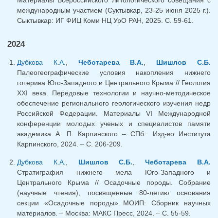
Материалы Всероссийского литологического совещания с
международным участием (Суктывкар, 23-25 июня 2025 г.).
Сыктывкар: ИГ ФИЦ Коми НЦ УрО РАН, 2025. С. 59-61.
2024
Дубкова К.А.
,
Чеботарева В.А.
,
Шишлов С.Б.
Палеогеографические условия накопления нижнего
готерива Юго-Западного и Центрального Крыма // Геология
XXI века. Передовые технологии и научно-методическое
обеспечение регионального геологического изучения недр
Российской Федерации. Материалы VI Международной
конференции молодых ученых и специалистов памяти
академика А. П. Карпинского – СПб.: Изд-во Института
Карпинского, 2024. – С. 206-209.
Дубкова К.А.
,
Шишлов С.Б.
,
Чеботарева В.А.
Стратиграфия нижнего мела Юго-Западного и
Центрального Крыма // Осадочные породы. Собрание
(научные чтения), посвященные 80-летию основания
секции «Осадочные породы» МОИП: Сборник научных
материалов. – Москва: МАКС Пресс, 2024. – С. 55-59.