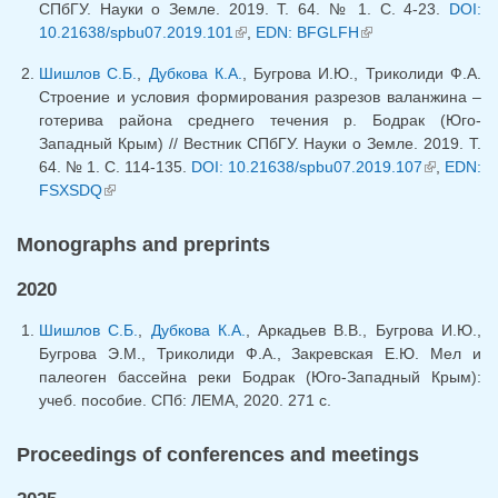
СПбГУ. Науки о Земле. 2019. Т. 64. № 1. С. 4-23.
DOI:
10.21638/spbu07.2019.101
(link is external)
,
EDN: BFGLFH
(link is external)
Шишлов С.Б.
,
Дубкова К.А.
, Бугрова И.Ю., Триколиди Ф.А.
Строение и условия формирования разрезов валанжина –
готерива района среднего течения р. Бодрак (Юго-
Западный Крым) // Вестник СПбГУ. Науки о Земле. 2019. Т.
64. № 1. С. 114-135.
DOI: 10.21638/spbu07.2019.107
(link is
,
EDN:
FSXSDQ
(link is external)
external)
Monographs and preprints
2020
Шишлов С.Б.
,
Дубкова К.А.
, Аркадьев В.В., Бугрова И.Ю.,
Бугрова Э.М., Триколиди Ф.А., Закревская Е.Ю. Мел и
палеоген бассейна реки Бодрак (Юго-Западный Крым):
учеб. пособие. СПб: ЛЕМА, 2020. 271 с.
Proceedings of conferences and meetings