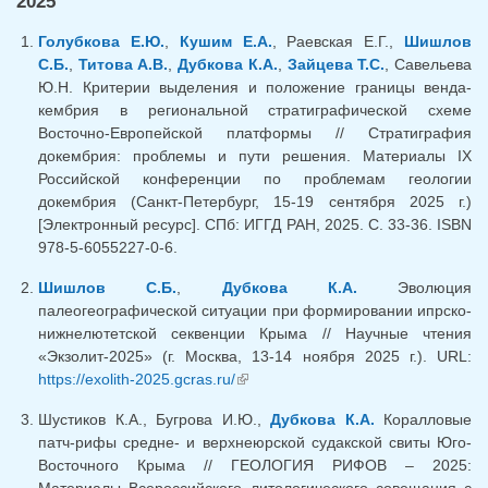
2025
Голубкова Е.Ю.
,
Кушим Е.А.
, Раевская Е.Г.,
Шишлов
С.Б.
,
Титова А.В.
,
Дубкова К.А.
,
Зайцева Т.С.
, Савельева
Ю.Н. Критерии выделения и положение границы венда-
кембрия в региональной стратиграфической схеме
Восточно-Европейской платформы // Стратиграфия
докембрия: проблемы и пути решения. Материалы IX
Российской конференции по проблемам геологии
докембрия (Санкт-Петербург, 15-19 сентября 2025 г.)
[Электронный ресурс]. СПб: ИГГД РАН, 2025. С. 33-36. ISBN
978-5-6055227-0-6.
Шишлов С.Б.
,
Дубкова К.А.
Эволюция
палеогеографической ситуации при формировании ипрско-
нижнелютетской секвенции Крыма // Научные чтения
«Экзолит-2025» (г. Москва, 13-14 ноября 2025 г.). URL:
https://exolith-2025.gcras.ru/
(link is external)
Шустиков К.А., Бугрова И.Ю.,
Дубкова К.А.
Коралловые
патч-рифы средне- и верхнеюрской судакской свиты Юго-
Восточного Крыма // ГЕОЛОГИЯ РИФОВ – 2025: