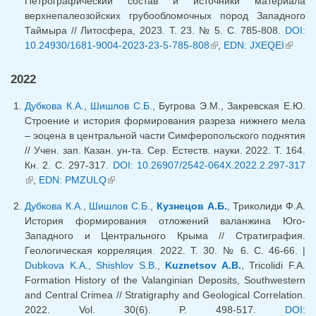
Петрографический состав и источники материала
верхнепалеозойских грубообломочных пород Западного
Таймыра // Литосфера, 2023. Т. 23. № 5. С. 785-808.
DOI:
10.24930/1681-9004-2023-23-5-785-808
(link is external)
,
EDN: JXEQEI
(link 
externa
2022
Дубкова К.А.
,
Шишлов С.Б.
, Бугрова Э.М., Закревская Е.Ю.
Строение и история формирования разреза нижнего мела
– эоцена в центральной части Симферопольского поднятия
// Учен. зап. Казан. ун-та. Сер. Естеств. науки. 2022. Т. 164.
Кн. 2. С. 297-317.
DOI: 10.26907/2542-064X.2022.2.297-317
(link is external)
,
EDN: PMZULQ
(link is external)
Дубкова К.А.
,
Шишлов С.Б.
,
Кузнецов А.Б.
, Триколиди Ф.А.
История формирования отложений валанжина Юго-
Западного и Центрального Крыма // Стратиграфия.
Геологическая корреляция. 2022. Т. 30. № 6. С. 46-66. |
Dubkova K.A.
,
Shishlov S.B.
,
Kuznetsov A.B.
, Tricolidi F.A.
Formation History of the Valanginian Deposits, Southwestern
and Central Crimea // Stratigraphy and Geological Correlation.
2022. Vol. 30(6). P. 498-517.
DOI: