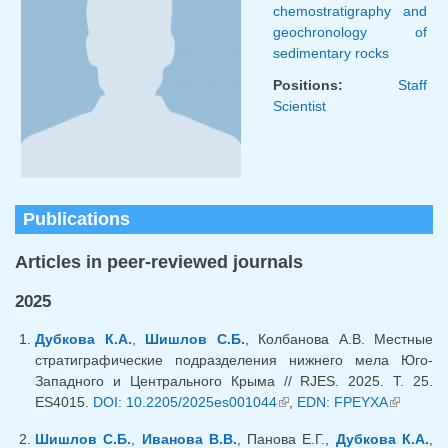
chemostratigraphy and
geochronology of
sedimentary rocks
Positions:
Staff
Scientist
Publications
Articles in peer-reviewed journals
2025
Дубкова К.А.
,
Шишлов С.Б.
, Колбанова А.В. Местные
стратиграфические подразделения нижнего мела Юго-
Западного и Центрального Крыма // RJES. 2025. Т. 25.
ES4015.
DOI: 10.2205/2025es001044
(link is external)
,
EDN: FPEYXA
(link is
external)
Шишлов С.Б.
,
Иванова В.В.
, Панова Е.Г.,
Дубкова К.А.
,