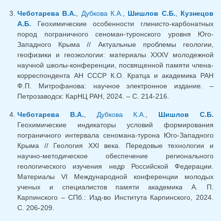
Чеботарева В.А.
,
Дубкова К.А.
,
Шишлов С.Б.
,
Кузнецов
А.Б.
Геохимические особенности глинисто-карбонатных
пород пограничного сеноман-туронского уровня Юго-
Западного Крыма // Актуальные проблемы геологии,
геофизики и геоэкологии: материалы XXXV молодежной
научной школы-конференции, посвященной памяти члена-
корреспондента АН СССР К.О. Кратца и академика РАН
Ф.П. Митрофанова: научное электронное издание. –
Петрозаводск: КарНЦ РАН, 2024. – С. 214-216.
Чеботарева В.А.
,
Дубкова К.А.
,
Шишлов С.Б.
Геохимические индикаторы условий формирования
пограничного интервала сеномана-турона Юго-Западного
Крыма // Геология XXI века. Передовые технологии и
научно-методическое обеспечение регионального
геологического изучения недр Российской Федерации.
Материалы VI Международной конференции молодых
ученых и специалистов памяти академика А. П.
Карпинского – СПб.: Изд-во Института Карпинского, 2024.
С. 206-209.