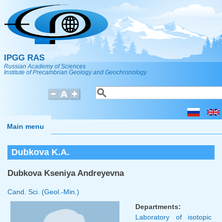
Skip to main content
IPGG RAS
Russian Academy of Sciences
Institute of Precambrian Geology and Geochronology
Search
Search form
Main menu
Dubkova K.A.
Dubkova Kseniya Andreyevna
Cand. Sci. (Geol.-Min.)
Departments:
Laboratory of isotopic