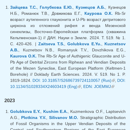
Зайцева Т.С.
,
Голубкова Е.Ю.
,
Кузнецов А.Б.
, Кузнецов
Н.Б., Романюк Т.В., Довжикова Е.Г.,
Каурова О.К.
Rb-Sr
возраст аутигенного глауконита и U-Pb возраст детритового
циркона из отложений рифея и венда Мезенской
синеклизы, Восточно-Европейская платформа (скважина
Кельтменская-1) // ДАН. Науки о Земле. 2024. Т. 519. № 1.
С. 420-426. |
Zaitseva T.S.
,
Golubkova E.Yu.
,
Kuznetsov
A.B.
, Kuznetsov N.B., Romanyuk T.V., Dovzhikova E.G.,
Kaurova O.K.
The Rb-Sr Age of Authigenic Glauconite and U-
Pb Age of Detrital Zircons from Riphean and Vendian Deposits
of the Mezen Syneclise, East European Platform (Keltmen-1
Borehole) // Doklady Earth Sciences. 2024. V. 519. No 1. P.
1819-1824.
DOI: 10.31857/S2686739724110057 (Rus)
(link is
,
DOI:
10.1134/S1028334X24603419 (Eng)
(link is external)
,
EDN: JOEMMJ
(link is
external)
external)
2023
Golubkova E.Y.
,
Kushim E.A.
, Kuzmenkova O.F., Laptsevich
A.G.,
Plotkina Y.V.
,
Silivanov M.O.
Stratigraphic Distribution
of Fossil Organisms in the Upper Vendian Deposits of the
Central and Southwestern Regions of the East European