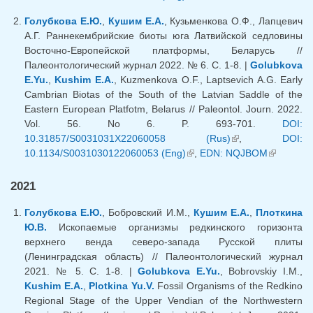
external)
Голубкова Е.Ю.
,
Кушим Е.А.
, Кузьменкова О.Ф., Лапцевич
А.Г. Раннекембрийские биоты юга Латвийской седловины
Восточно-Европейской платформы, Беларусь //
Палеонтологический журнал 2022. № 6. С. 1-8. |
Golubkova
E.Yu.
,
Kushim E.A.
, Kuzmenkova O.F., Laptsevich A.G. Early
Cambrian Biotas of the South of the Latvian Saddle of the
Eastern European Platfotm, Belarus // Paleontol. Journ. 2022.
Vol. 56. No 6. P. 693-701.
DOI:
10.31857/S0031031X22060058 (Rus)
(link is external)
,
DOI:
10.1134/S0031030122060053 (Eng)
(link is external)
,
EDN: NQJBOM
(link is
external)
2021
Голубкова Е.Ю.
, Бобровский И.М.,
Кушим Е.А.
,
Плоткина
Ю.В.
Ископаемые организмы редкинского горизонта
верхнего венда северо-запада Русской плиты
(Ленинградская область) // Палеонтологический журнал
2021. № 5. С. 1-8. |
Golubkova E.Yu.
, Bobrovskiy I.M.,
Kushim E.A.
,
Plotkina Yu.V.
Fossil Organisms of the Redkino
Regional Stage of the Upper Vendian of the Northwestern