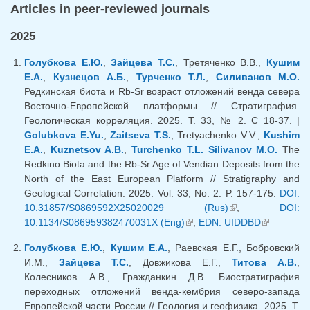
Articles in peer-reviewed journals
2025
Голубкова Е.Ю.
,
Зайцева Т.С.
, Третяченко В.В.,
Кушим
Е.А.
,
Кузнецов А.Б.
,
Турченко Т.Л.
,
Силиванов М.О.
Редкинская биота и Rb-Sr возраст отложений венда севера
Восточно-Европейской платформы // Стратиграфия.
Геологическая корреляция. 2025. Т. 33, № 2. С 18-37. |
Golubkova E.Yu.
,
Zaitseva T.S.
, Tretyachenko V.V.,
Kushim
E.A.
,
Kuznetsov A.B.
,
Turchenko T.L.
Silivanov M.O.
The
Redkino Biota and the Rb-Sr Age of Vendian Deposits from the
North of the East European Platform // Stratigraphy and
Geological Correlation. 2025. Vol. 33, No. 2. P. 157-175.
DOI:
10.31857/S0869592X25020029 (Rus)
(link is external)
,
DOI:
10.1134/S086959382470031X (Eng)
(link is external)
,
EDN: UIDDBD
(link is
external)
Голубкова Е.Ю.
,
Кушим Е.А.
, Раевская Е.Г., Бобровский
И.М.,
Зайцева Т.С.
, Довжикова Е.Г.,
Титова А.В.
,
Колесников А.В., Гражданкин Д.В. Биостратиграфия
переходных отложений венда-кембрия северо-запада
Европейской части России // Геология и геофизика. 2025. Т.