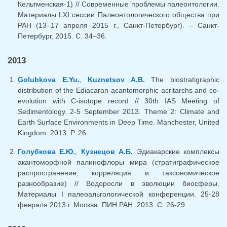
Кельтменская-1) // Современные проблемы палеонтологии.
Материалы LXI сессии Палеонтологического общества при
РАН (13–17 апреля 2015 г., Санкт-Петербург). – Санкт-
Петербург, 2015. С. 34–36.
2013
Golubkova E.Yu.
,
Kuznetsov A.B.
The biostratigraphic
distribution of the Ediacaran acantomorphic acritarchs and co-
evolution with C-isotope record // 30th IAS Meeting of
Sedimentology. 2-5 September 2013. Theme 2: Climate and
Earth Surface Environments in Deep Time. Manchester, United
Kingdom. 2013. P. 26.
Голубкова Е.Ю.
,
Кузнецов А.Б.
Эдиакарские комплексы
акантоморфной палинофлоры мира (стратиграфическое
распространение, корреляция и таксономическое
разнообразие) // Водоросли в эволюции биосферы.
Материалы I палеоальгологической конференции. 25-28
февраля 2013 г. Москва. ПИН РАН. 2013. С. 26-29.