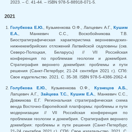
2023. – C. 41-44. – ISBN 978-5-88918-071-5.
2021
Голубкова Е.Ю.
, Кузьменкова О.Ф., Лапцевич А.Г.,
Кушим
Е.А.
, Манкевич С.С., Воскобойникова Т.В.
Биостратиграфическая характеристика верхневендских-
нижнекембрийских отложений Латвийской седловины (скв.
Северо-Полоцкая, Беларусь) // VII Российская
конференция по проблемам геологии и докембрия.
Стратиграфия верхнего докембрия: проблемы и пути
решения (Санкт-Петербург, 21-24 сентября 2021 г.). СПб:
Свое издательство. 2021. С. 35-38. ISBN 978-5-4386-2062-4
Голубкова Е.Ю.
, Кузьменкова О.Ф.,
Кузнецов А.Б.
,
Лапцевич А.Г.,
Зайцева Т.С.
,
Кушим Е.А.
, Манкевич С.С.,
Довжикова Е.Г. Региональная стратиграфическая схема
венда Восточно-Европейской платформы: проблемы и пути
модернизации // VII Российская конференция по
проблемам геологии и докембрия. Стратиграфия верхнего
докембрия: проблемы и пути решения (Санкт-Петербург,
21-24 сентября 2021 г.). СПб: Свое издательство. 2021. С.