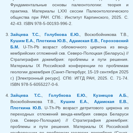
Фундаментальные основы палеонтологии: теория и
практика. Материалы LXXI сессии Палеонтологического
общества при РАН. СПб.: Институт Карпинского, 2025. C.
42-43. ISBN 978-5-00193-996-2.
Зайцева Т.С.
,
Голубкова Е.Ю.
, Воскобойникова Т.В.,
Кушим Е.А.
,
Плоткина Ю.В.
,
Адамская Е.В.
,
Гороховский
Б.М.
U-Th-Pb возраст обломочного циркона из венд-
кембрийских отложений скв. Северо-Полоцкая (Беларусь) //
Стратиграфия докембрия: проблемы и пути решения.
Материалы IX Российской конференции по проблемам
геологии докембрия (Санкт-Петербург, 15-19 сентября 2025
г.) [Электронный ресурс]. СПб: ИГГД РАН, 2025. С. 71-74.
ISBN 978-5-6055227-0-6.
Зайцева Т.С.
,
Голубкова Е.Ю.
,
Кузнецов А.Б.
,
Воскобойникова Т.В.,
Кушим Е.А.
,
Адамская Е.В.
,
Плоткина Ю.В.
U-Th-Pb возраст детритового циркона из
переходных отложений венда-кембрия севера Беларуси
(скв. Северо-Полоцкая) // Стратиграфия докембрия:
проблемы и пути решения. Материалы IХ Российской
конференции по проблемам геологии докембрия (Санкт-