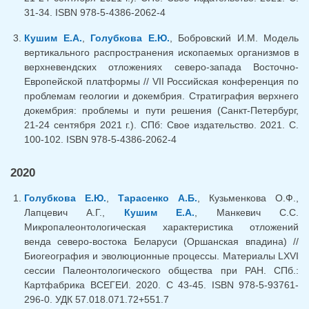
31-34. ISBN 978-5-4386-2062-4
Кушим Е.А.
,
Голубкова Е.Ю.
, Бобровский И.М. Модель
вертикального распространения ископаемых организмов в
верхневендских отложениях северо-запада Восточно-
Европейской платформы // VII Российская конференция по
проблемам геологии и докембрия. Стратиграфия верхнего
докембрия: проблемы и пути решения (Санкт-Петербург,
21-24 сентября 2021 г.). СПб: Свое издательство. 2021. С.
100-102. ISBN 978-5-4386-2062-4
2020
Голубкова Е.Ю.
,
Тарасенко А.Б.
, Кузьменкова О.Ф.,
Лапцевич А.Г.,
Кушим Е.А.
, Манкевич С.С.
Микропалеонтологическая характеристика отложений
венда северо-востока Беларуси (Оршанская впадина) //
Биогеография и эволюционные процессы. Материалы LXVI
сессии Палеонтологического общества при РАН. СПб.:
Картфабрика ВСЕГЕИ. 2020. C 43-45. ISBN 978-5-93761-
296-0. УДК 57.018.071.72+551.7