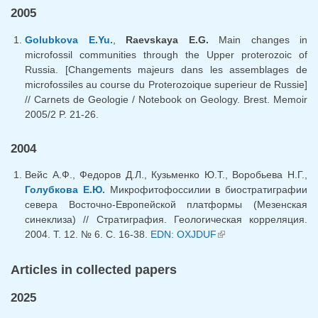
2005
Golubkova E.Yu.
,
Raevskaya E.G.
Main changes in
microfossil communities through the Upper proterozoic of
Russia. [Changements majeurs dans les assemblages de
microfossiles au course du Proterozoique superieur de Russie]
// Carnets de Geologie / Notebook on Geology. Brest. Memoir
2005/2 P. 21-26.
2004
Вейс А.Ф., Федоров Д.Л., Кузьменко Ю.Т., Воробьева Н.Г.,
Голубкова Е.Ю.
Микрофитофоссилии в биостратиграфии
севера Восточно-Европейской платформы (Мезенская
синеклиза) // Стратиграфия. Геологическая корреляция.
2004. Т. 12. № 6. C. 16-38.
EDN: OXJDUF
(link is external)
Articles in collected papers
2025