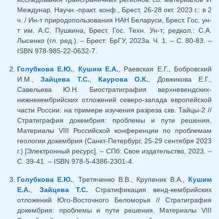
Междунар. Научн.-практ. конф., Брест, 26-28 окт. 2023 г.: в 2
ч. / Ин-т природопользования НАН Беларуси, Брест. Гос. ун-
т им. А.С. Пушкина, Брест. Гос. Техн. Ун-т; редкол.: С.А.
Лысенко (гл. ред.). – Брест: БрГУ, 2023а. Ч. 1. – С. 80-83. –
ISBN 978-985-22-0632-7.
Голубкова Е.Ю.
,
Кушим Е.А.
, Раевская Е.Г., Бобровский
И.М.,
Зайцева Т.С.
,
Каурова О.К.
, Довжикова Е.Г.,
Савельева Ю.Н. Биостратиграфия верхневендских-
нижнекембрийских отложений северо-запада европейской
части России: на примере изучения разреза скв. Тайцы-2 //
Стратиграфия докембрия: проблемы и пути решения.
Материалы VIII Российской конференции по проблемам
геологии докембрия (Санкт-Петербург, 25-29 сентября 2023
г.) [Электронный ресурс]. – СПб: Свое издательство, 2023. –
C. 39-41. – ISBN 978-5-4386-2301-4.
Голубкова Е.Ю.
, Третяченко В.В., Крупеник В.А.,
Кушим
Е.А.
,
Зайцева Т.С.
Стратификация венд-кембрийских
отложений Юго-Восточного Беломорья // Стратиграфия
докембрия: проблемы и пути решения. Материалы VIII