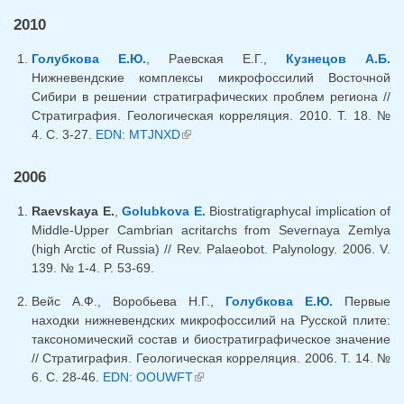
2010
Голубкова Е.Ю.
, Раевская Е.Г.,
Кузнецов А.Б.
Нижневендские комплексы микрофоссилий Восточной
Сибири в решении стратиграфических проблем региона //
Стратиграфия. Геологическая корреляция. 2010. Т. 18. №
4. С. 3-27.
EDN: MTJNXD
(link is external)
2006
Raevskaya E.
,
Golubkova E.
Biostratigraphycal implication of
Middle-Upper Cambrian acritarchs from Severnaya Zemlya
(high Arctic of Russia) // Rev. Palaeobot. Palynology. 2006. V.
139. № 1-4. P. 53-69.
Вейс А.Ф., Воробьева Н.Г.,
Голубкова Е.Ю.
Первые
находки нижневендских микрофоссилий на Русской плите:
таксономический состав и биостратиграфическое значение
// Стратиграфия. Геологическая корреляция. 2006. Т. 14. №
6. C. 28-46.
EDN: OOUWFT
(link is external)