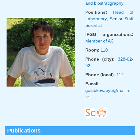
and biostratigraphy
Positions:
Head of
Laboratory
,
Senior Staff
Scientist
IPGG organizations:
Member of AC
Room:
110
Phone (city):
328-02-
92
Phone (local):
112
E-mail:
golubkovaeyu@mail.ru
(link sends e-mail)
Publications