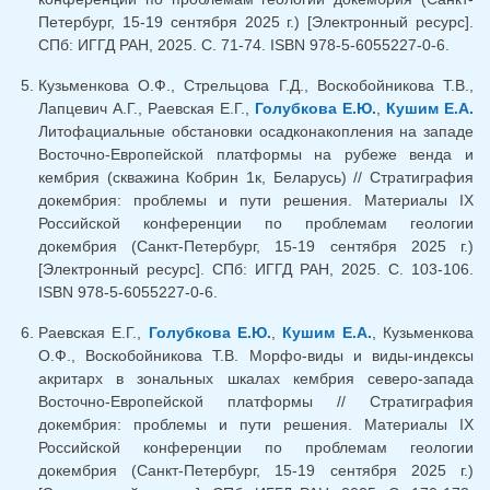
Петербург, 15-19 сентября 2025 г.) [Электронный ресурс].
СПб: ИГГД РАН, 2025. С. 71-74. ISBN 978-5-6055227-0-6.
Кузьменкова О.Ф., Стрельцова Г.Д., Воскобойникова Т.В.,
Лапцевич А.Г., Раевская Е.Г.,
Голубкова Е.Ю.
,
Кушим Е.А.
Литофациальные обстановки осадконакопления на западе
Восточно-Европейской платформы на рубеже венда и
кембрия (скважина Кобрин 1к, Беларусь) // Стратиграфия
докембрия: проблемы и пути решения. Материалы IX
Российской конференции по проблемам геологии
докембрия (Санкт-Петербург, 15-19 сентября 2025 г.)
[Электронный ресурс]. СПб: ИГГД РАН, 2025. С. 103-106.
ISBN 978-5-6055227-0-6.
Раевская Е.Г.,
Голубкова Е.Ю.
,
Кушим Е.А.
, Кузьменкова
О.Ф., Воскобойникова Т.В. Морфо-виды и виды-индексы
акритарх в зональных шкалах кембрия северо-запада
Восточно-Европейской платформы // Стратиграфия
докембрия: проблемы и пути решения. Материалы IX
Российской конференции по проблемам геологии
докембрия (Санкт-Петербург, 15-19 сентября 2025 г.)