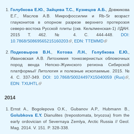
Голубкова Е.Ю.
,
Зайцева Т.С.
,
Кузнецов А.Б.
, Довжикова
Е.Г., Маслов А.В. Микрофоссилии и Rb-Sr возраст
глауконитов в опорном разрезе верхнего протерозоя
северо-востока Русской плиты (скв. Кельтменская-1) //ДАН.
2015 Т. 462. № 4. С. 444-448.
DOI:
10.7868/S0869565215160203
(link is external)
,
EDN: TTEMMD
(link is
external)
Подковыров В.Н.
,
Котова Л.Н.
,
Голубкова Е.Ю.
,
Ивановская А.В. Литохимия тонкозернистых обломочных
пород венда Непско-Жуинского региона Сибирской
платформы// Литология и полезные ископаемые. 2015. №
4. С. 337-349.
DOI: 10.7868/S0024497X15040059 (Rus)
(lin
,
EDN: TXUHTL
(link is external)
exte
2014
Ernst A., Bogolepova O.K., Gubanov A.P., Hubmann B.,
Golubkova E.Y.
Dianulites (trepostomata, bryozoa) from the
early ordovician of Severnaya Zemlya, Arctic Russia // Geol.
Mag. 2014. V. 151. P. 328-338.