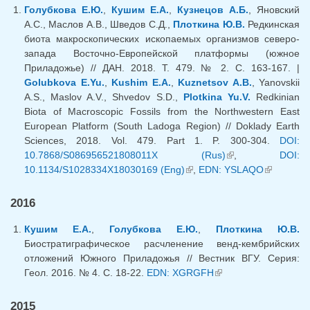
Голубкова Е.Ю.
,
Кушим Е.А.
,
Кузнецов А.Б.
, Яновский
А.С., Маслов А.В., Шведов С.Д.,
Плоткина Ю.В.
Редкинская
биота макроскопических ископаемых организмов северо-
запада Восточно-Европейской платформы (южное
Приладожье) // ДАН. 2018. Т. 479. № 2. С. 163-167. |
Golubkova E.Yu.
,
Kushim E.A.
,
Kuznetsov A.B.
, Yanovskii
A.S., Maslov A.V., Shvedov S.D.,
Plotkina Yu.V.
Redkinian
Biota of Macroscopic Fossils from the Northwestern East
European Platform (South Ladoga Region) // Doklady Earth
Sciences, 2018. Vol. 479. Part 1. P. 300-304.
DOI:
10.7868/S086956521808011X (Rus)
(link is external)
,
DOI:
10.1134/S1028334X18030169 (Eng)
(link is external)
,
EDN: YSLAQO
(link is
external)
2016
Кушим Е.А.
,
Голубкова Е.Ю.
,
Плоткина Ю.В.
Биостратиграфическое расчленение венд-кембрийских
отложений Южного Приладожья // Вестник ВГУ. Серия:
Геол. 2016. № 4. С. 18-22.
EDN: XGRGFH
(link is external)
2015