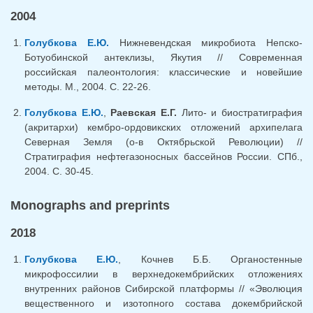
2004
Голубкова Е.Ю.
Нижневендская микробиота Непско-
Ботуобинской антеклизы, Якутия // Современная
российская палеонтология: классические и новейшие
методы. М., 2004. С. 22-26.
Голубкова Е.Ю.
,
Раевская Е.Г.
Лито- и биостратиграфия
(акритархи) кембро-ордовикских отложений архипелага
Северная Земля (о-в Октябрьской Революции) //
Стратиграфия нефтегазоносных бассейнов России. СПб.,
2004. С. 30-45.
Monographs and preprints
2018
Голубкова Е.Ю.
, Кочнев Б.Б. Органостенные
микрофоссилии в верхнедокембрийских отложениях
внутренних районов Сибирской платформы // «Эволюция
вещественного и изотопного состава докембрийской