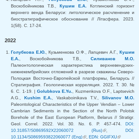
Воскобойникова Т.В.,
Кушим Е.А.
Котлинский горизонт
верхнего венда Беларуси: литологическое расчленение и
биостратиграфическое обоснование // Лiтасфера. 2023.
1(58). С. 17-24.
2022
Голубкова Е.Ю.
, Кузьменкова О.Ф., Лапцевич А.Г.,
Кушим
Е.А.
, Воскобойникова Т.В.,
Силиванов М.О.
Палеонтологическая характеристика верхневендских-
нижнекембрийских отложений в разрезе скважины Северо-
Полоцкая Восточно-Европейской платформы, Беларусь //
Стратиграфия. Геологическая корреляция. 2022. Т. 30. №
6. С. 1-19. |
Golubkova E.Yu.
, Kuzmenkova O.F., Laptsevich
A.G.,
Kushim E.A.
, Vaskaboinikava T.V.,
Silivanov M.O.
Paleontological Characteristics of the Upper Vendian – Lower
Cambrian Sediments in the Section of the North Polotsk
Borehole of the East European Platform, Belarus // Stratigr.
Geol. Correl. 2022. Vol. 30. No. 6. P. 457-474.
DOI:
10.31857/S0869592X22060072 (Rus)
(link is external)
,
DOI:
10.1134/S0869593822060077 (Eng)
(link is external)
,
EDN: GGIFXU
(link is