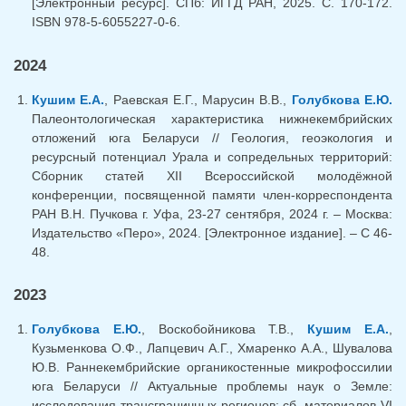
[Электронный ресурс]. СПб: ИГГД РАН, 2025. С. 170-172.
ISBN 978-5-6055227-0-6.
2024
Кушим Е.А.
, Раевская Е.Г., Марусин В.В.,
Голубкова Е.Ю.
Палеонтологическая характеристика нижнекембрийских
отложений юга Беларуси // Геология, геоэкология и
ресурсный потенциал Урала и сопредельных территорий:
Сборник статей XII Всероссийской молодёжной
конференции, посвященной памяти член-корреспондента
РАН В.Н. Пучкова г. Уфа, 23-27 сентября, 2024 г. – Москва:
Издательство «Перо», 2024. [Электронное издание]. – С 46-
48.
2023
Голубкова Е.Ю.
, Воскобойникова Т.В.,
Кушим Е.А.
,
Кузьменкова О.Ф., Лапцевич А.Г., Хмаренко А.А., Шувалова
Ю.В. Раннекембрийские органикостенные микрофоссилии
юга Беларуси // Актуальные проблемы наук о Земле:
исследования трансграничных регионов: сб. материалов VI