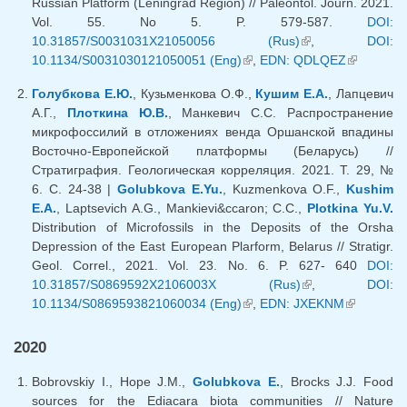
Russian Platform (Leningrad Region) // Paleontol. Journ. 2021.
Vol. 55. No 5. P. 579-587.
DOI:
10.31857/S0031031X21050056 (Rus)
(link is external)
,
DOI:
10.1134/S0031030121050051 (Eng)
(link is external)
,
EDN: QDLQEZ
(link is
external)
Голубкова Е.Ю.
, Кузьменкова О.Ф.,
Кушим Е.А.
, Лапцевич
А.Г.,
Плоткина Ю.В.
, Манкевич С.С. Распространение
микрофоссилий в отложениях венда Оршанской впадины
Восточно-Европейской платформы (Беларусь) //
Стратиграфия. Геологическая корреляция. 2021. Т. 29, №
6. С. 24-38 |
Golubkova E.Yu.
, Kuzmenkova O.F.,
Kushim
E.A.
, Laptsevich A.G., Mankievi&ccaron; C.C.,
Plotkina Yu.V.
Distribution of Microfossils in the Deposits of the Orsha
Depression of the East European Plarform, Belarus // Stratigr.
Geol. Correl., 2021. Vol. 23. No. 6. P. 627- 640
DOI:
10.31857/S0869592X2106003X (Rus)
(link is external)
,
DOI:
10.1134/S0869593821060034 (Eng)
(link is external)
,
EDN: JXEKNM
(link is
external)
2020
Bobrovskiy I., Hope J.M.,
Golubkova E.
, Brocks J.J. Food
sources for the Ediacara biota communities // Nature