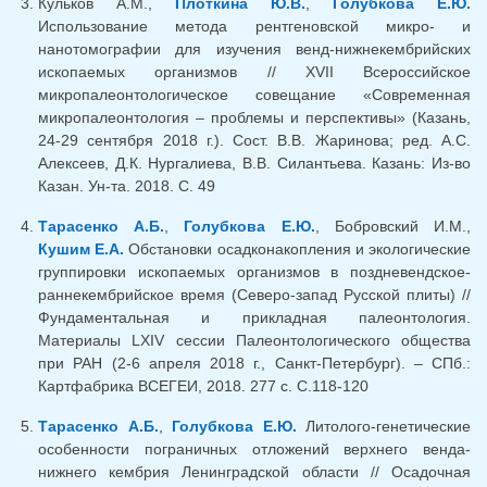
Кульков А.М.,
Плоткина Ю.В.
,
Голубкова Е.Ю.
Использование метода рентгеновской микро- и
нанотомографии для изучения венд-нижнекембрийских
ископаемых организмов // XVII Всероссийское
микропалеонтологическое совещание «Современная
микропалеонтология – проблемы и перспективы» (Казань,
24-29 сентября 2018 г.). Сост. В.В. Жаринова; ред. А.С.
Алексеев, Д.К. Нургалиева, В.В. Силантьева. Казань: Из-во
Казан. Ун-та. 2018. С. 49
Тарасенко А.Б.
,
Голубкова Е.Ю.
, Бобровский И.М.,
Кушим Е.А.
Обстановки осадконакопления и экологические
группировки ископаемых организмов в поздневендское-
раннекембрийское время (Северо-запад Русской плиты) //
Фундаментальная и прикладная палеонтология.
Материалы LXIV сессии Палеонтологического общества
при РАН (2-6 апреля 2018 г., Санкт-Петербург). – СПб.:
Картфабрика ВСЕГЕИ, 2018. 277 с. C.118-120
Тарасенко А.Б.
,
Голубкова Е.Ю.
Литолого-генетические
особенности пограничных отложений верхнего венда-
нижнего кембрия Ленинградской области // Осадочная