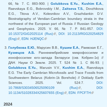
66, № 7. С. 883-900. |
Golubkova E.Yu.
,
Kushim E.A.
,
Raevskaya E.G., Bobrovskiy I.M.,
Zaitseva T.S.
, Dovzhikova
E.G., Titova A.V., Kolesnikov A.V., Grazhdankin D.V.
Biostratigraphy of Vendian-Cambrian boundary strata in the
northwest of the European part of Russia // Russian Geology
and Geophysics. 2025. V. 66, № 7. P. 841-857.
DOI:
10.15372/GiG2025114 (Rus)
(link is external)
,
DOI: 10.2113/RGG20254829
(Eng)
(link is external)
,
EDN: HJENQC
(link is external)
Голубкова Е.Ю.
, Марусин В.В.,
Кушим Е.А.
, Раевская Е.Г.,
Кузнецов А.Б.
Раннекембрийские микрофоссилии и
ихнофоссилии юго-запада Беларуси (скв. Кобрин-1к) //
ДАН. Науки О Земле. 2025. Т. 524 № 1. С 86-93. |
Golubkova E.Yu.
, Marusin V.V.,
Kushim E.A.
, Raevskaya
E.G. The Early Cambrian Microfossils and Trace Fossils from
Southwestern Belarus (Kobrin-1k Borehole) // Doklady Earth
Sciences. 2025. Vol. 524:7.
DOI:
10.7868/S3034506525090109 (Rus)
(link is external)
,
DOI:
10.1134/S1028334X25607655 (Eng)
(link is external)
,
EDN: FPCFTH
(link is
external)
2024