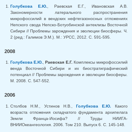
Голубкова Е.Ю.
, Раевская Е.Г., Ивановская А.В.
Закономерности латерального распространения
микрофоссилий в вендских нефтегазоносных отложениях
Непского свода Непско-Ботуобинской антеклизы Восточной
Сибири // Проблемы зарождения и эволюции биосферы. Ч.
2 (ред.: Галимов Э.М.). М.: УРСС, 2012. С. 591-595.
2008
Голубкова Е.Ю.
,
Раевская Е.Г.
Комплексы микрофоссилий
венда Восточной Сибири и их биостратиграфический
потенциал // Проблемы зарождения и эволюции биосферы.
М. 2008. С. 547-552.
2006
Столбов Н.М., Устинов Н.В.,
Голубкова Е.Ю.
Какого
возраста отложения складчатого фундамента архипелага
Земли Франца-Иосифа? // Труды НИИГА-
ВНИИОкеангеология. 2006. Том 210. Выпуск 6. С. 145-148.