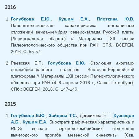
2016
Голубкова Е.Ю.
,
Кушим Е.А.
,
Плоткина Ю.В.
Палеонтологическая характеристика пограничных
отложений венда–кембрия северо-запада Русской плиты
(Ленинградская область) // Материалы LXII сессии
Палеонтологического общества при РАН. СПб.: ВСЕГЕИ.
2016. C. 55-57.
Раевская Е.Г.,
Голубкова Е.Ю.
Эволюция акритарх
докембрия–раннего палеозоя Восточно-Европейской
платформы // Материалы LXII сессии Палеонтологического
общества при РАН (4–8 апреля 2016 г., Санкт-Петербург).
СПб.: ВСЕГЕИ. 2016. C. 147-149.
2015
Голубкова Е.Ю.
,
Зайцева Т.С.
, Довжикова Е.Г.,
Кузнецов
А.Б.
,
Кушим Е.А.
Биостратиграфическая характеристика и
Rb-Sr возраст верхнедокембрийских отложения
вычегодского прогиба мезенской синеклизы (Скв.