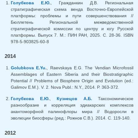
Голубкова Е.Ю.
, Гражданкин Д.В. Региональная
стратиграфическая схема венда Восточно-Европейской
платформы: проблемы и пути совершенствования //
Бюллетень Региональной межведомственной
стратиграфической комиссии по центру и югу Русской
платформы. Выпуск 7. М.: ПИН РАН, 2025. С. 28-36. ISBN
978-5-903825-60-8
2014
Golubkova E.Yu.
, Raevskaya E.G. The Vendian Microfossil
Assemblages of Eastern Siberia and their Biostratigraphic
Potential // Problems of Biosphere Origin and Evolution (ed.:
Galimov E.M.). V. 2. Nova Publ.: N.Y., 2014. P. 363-372.
Голубкова Е.Ю.
,
Кузнецов А.Б.
Таксономическое
разнообразие и корреляция эдиакарских комплексов
акантоморфной палинофлоры мира // Водоросли в
эволюции биосферы (ред.: Рожнов С.В.). 2014. С. 119-140.
2012