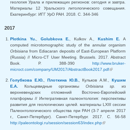
геология Урала и прилежащих регионов: сегодня и завтра.
Материалы 12 Уральского литологического совещания.
Екатеринбург: ИГГ УрО РАН. 2018. С. 344-346
2017
Plotkina Yu.
,
Golubkova E.
, Kulkov A.,
Kushim E.
A
computed microtomographic study of the annular organism
Orbisiana
from Ediacaran deposits of East-European Platform
(Russia) // Micro-CT User Meeting. Brussels. 2017. Abstract
Book. P. 388-390
http://www.bruker-
microct.com/company/UM2017/AbstractBook2017.pdf
(link is
external)
Голубкова Е.Ю.
,
Плоткина Ю.В.
, Кульков А.М.,
Кушим
Е.А.
Кольцевидные организмы
Orbisiana sp.
из
верхневендских отложений Восточно-Европейский
платформы // Интегративная палеонтология: перспективы
развития для геологических целей. материалы LXIII сессии
Палеонтологического общества при РАН (3-7 апреля 2017
г., Санкт-Петербург). Санкт-Петербург. 2017. С. 56-58
http://paleontologi.ru/session/session63/index.php
(link is
external)