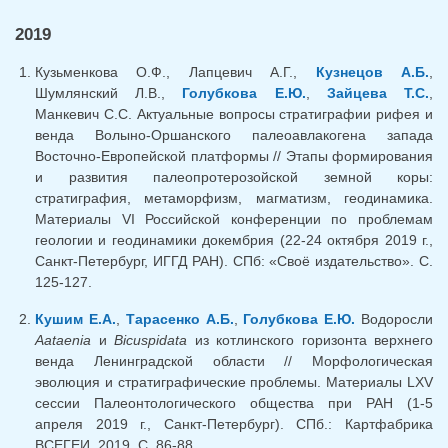
2019
Кузьменкова О.Ф., Лапцевич А.Г.,
Кузнецов А.Б.
,
Шумлянский Л.В.,
Голубкова Е.Ю.
,
Зайцева Т.С.
,
Манкевич С.С. Актуальные вопросы стратиграфии рифея и
венда Волыно-Оршанского палеоавлакогена запада
Восточно-Европейской платформы // Этапы формирования
и развития палеопротерозойской земной коры:
стратиграфия, метаморфизм, магматизм, геодинамика.
Материалы VI Российской конференции по проблемам
геологии и геодинамики докембрия (22-24 октября 2019 г.,
Санкт-Петербург, ИГГД РАН). СПб: «Своё издательство». С.
125-127.
Кушим Е.А.
,
Тарасенко А.Б.
,
Голубкова Е.Ю.
Водоросли
Aataenia
и
Bicuspidata
из котлинского горизонта верхнего
венда Ленинградской области // Морфологическая
эволюция и стратиграфические проблемы. Материалы LXV
сессии Палеонтологического общества при РАН (1-5
апреля 2019 г., Санкт-Петербург). СПб.: Картфабрика
ВСЕГЕИ. 2019. С. 86-88.