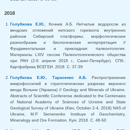
2018
Голубкова Е.Ю.
, Кочнев А.Б. Нитчатые водоросли из
вендских отложений непского горизонта внутренних
районов Сибирской платформы: морфологическое
разнообразие и биологическая интерпретация //
Фундаментальная и прикладная палеонтология.
Материалы LXIV сессии Палеонтологического общества
при РАН (2-6 апреля 2018 г., Санкт-Петербург). СПб.:
Картфабрика ВСЕГЕИ. 2018. С. 37-39
Голубкова Е.Ю.
,
Тарасенко А.Б.
Распространение
микрофоссилий в стратотипических разрезах верхнего
венда Волыни (Украина) // Geology and Minerals of Ukraine.
Abstracts of Scientific Conferense dedicated to the Centenaies
of National Academy of Sciences of Ucreine and State
Geological Survey of Ukraine (Kiev, October 2-4, 2018) NAS of
Ukraine, M.P. Semenenko Instituye of Geochemistry,
Mineralogy and Ore Formation. Kyiv. 2018. С. 48-50