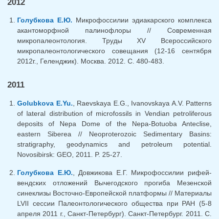
2012
Голубкова Е.Ю.
Микрофоссилии эдиакарского комплекса
акантоморфной палинофлоры // Современная
микропалеонтология. Труды XV Всероссийского
микропалеонтологического совещания (12-16 сентября
2012г., Геленджик). Москва. 2012. С. 480-483.
2011
Golubkova E.Yu.
, Raevskaya E.G., Ivanovskaya A.V. Patterns
of lateral distribution of microfossils in Vendian petroliferous
deposits of Nepa Dome of the Nepa-Botuoba Anteclise,
eastern Siberea // Neoproterozoic Sedimentary Basins:
stratigraphy, geodynamics and petroleum potential.
Novosibirsk: GEO, 2011. P. 25-27.
Голубкова Е.Ю.
, Довжикова Е.Г. Микрофоссилии рифей-
вендских отложений Вычегодского прогиба Мезенской
синеклизы Восточно-Европейской платформы // Материалы
LVII сессии Палеонтологического общества при РАН (5-8
апреля 2011 г., Санкт-Петербург). Санкт-Петербург. 2011. С.