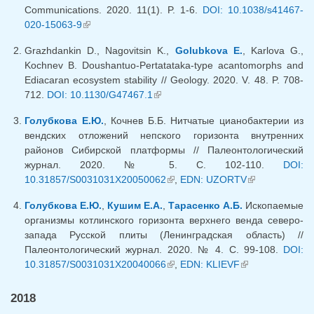
Communications. 2020. 11(1). P. 1-6.
DOI: 10.1038/s41467-
020-15063-9
(link is external)
Grazhdankin D., Nagovitsin K.,
Golubkova E.
, Karlova G.,
Kochnev B. Doushantuo-Pertatataka-type acantomorphs and
Ediacaran ecosystem stability // Geology. 2020. V. 48. P. 708-
712.
DOI: 10.1130/G47467.1
(link is external)
Голубкова Е.Ю.
, Кочнев Б.Б. Нитчатые цианобактерии из
вендских отложений непского горизонта внутренних
районов Сибирской платформы // Палеонтологический
журнал. 2020. № 5. С. 102-110.
DOI:
10.31857/S0031031X20050062
(link is external)
,
EDN: UZORTV
(link is
external)
Голубкова Е.Ю.
,
Кушим Е.А.
,
Тарасенко А.Б.
Ископаемые
организмы котлинского горизонта верхнего венда северо-
запада Русской плиты (Ленинградская область) //
Палеонтологический журнал. 2020. № 4. С. 99-108.
DOI:
10.31857/S0031031X20040066
(link is external)
,
EDN: KLIEVF
(link is
external)
2018