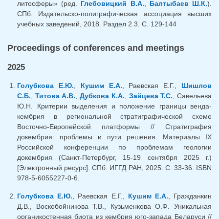
литосферы» (ред.
Глебовицкий В.А.
,
Балтыбаев Ш.К.
).
СПб. Издательско-полиграфическая ассоциация высших
учебных заведений, 2018. Раздел 2.3. С. 129-144
Proceedings of conferences and meetings
2025
Голубкова Е.Ю.
,
Кушим Е.А.
, Раевская Е.Г.,
Шишлов
С.Б.
,
Титова А.В.
,
Дубкова К.А.
,
Зайцева Т.С.
, Савельева
Ю.Н. Критерии выделения и положение границы венда-
кембрия в региональной стратиграфической схеме
Восточно-Европейской платформы // Стратиграфия
докембрия: проблемы и пути решения. Материалы IX
Российской конференции по проблемам геологии
докембрия (Санкт-Петербург, 15-19 сентября 2025 г.)
[Электронный ресурс]. СПб: ИГГД РАН, 2025. С. 33-36. ISBN
978-5-6055227-0-6.
Голубкова Е.Ю.
, Раевская Е.Г.,
Кушим Е.А.
, Гражданкин
Д.В., Воскобойникова Т.В., Кузьменкова О.Ф. Уникальная
органикостенная биота из кембрия юго-запада Беларуси //