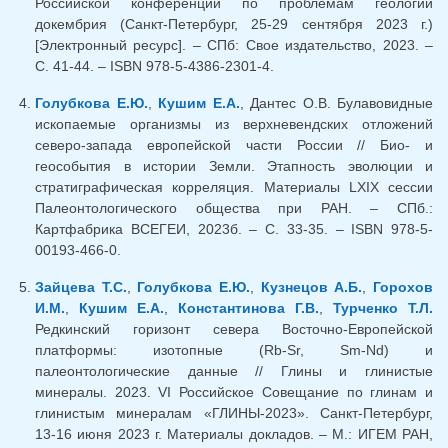
Российской конференции по проблемам геологии
докембрия (Санкт-Петербург, 25-29 сентября 2023 г.)
[Электронный ресурс]. – СПб: Свое издательство, 2023. –
C. 41-44. – ISBN 978-5-4386-2301-4.
Голубкова Е.Ю.
,
Кушим Е.А.
, Дантес О.В. Булавовидные
ископаемые организмы из верхневендских отложений
северо-запада европейской части России // Био- и
геособытия в истории Земли. Этапность эволюции и
стратиграфическая корреляция. Материалы LXIX сессии
Палеонтологического общества при РАН. – СПб.:
Картфабрика ВСЕГЕИ, 2023б. – С. 33-35. – ISBN 978-5-
00193-466-0.
Зайцева Т.С.
,
Голубкова Е.Ю.
,
Кузнецов А.Б.
,
Горохов
И.М.
,
Кушим Е.А.
,
Константинова Г.В.
,
Турченко Т.Л.
Редкинский горизонт севера Восточно-Европейской
платформы: изотопные (Rb-Sr, Sm-Nd) и
палеонтологические данные // Глины и глинистые
минералы. 2023. VI Российское Совещание по глинам и
глинистым минералам «ГЛИНЫ-2023». Санкт-Петербург,
13-16 июня 2023 г. Материалы докладов. – М.: ИГЕМ РАН,