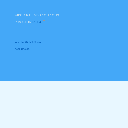
©IPGG RAS, ©DDD 2017-2019
Powered by
Drupal
(link is external)
For IPGG RAS staff
Mail boxes