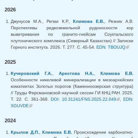
2026
Джунусов М.А., Регми К.Р.,
Климова Е.В.
, Резник А.В.
Перспективы редкоземельной рудоносности кор
выветривания по гранито-гнейсам Соуктальского
плутонического комплекса (Северный Казахстан) // Записки
Горного института. 2026. Т. 277. С. 45-54.
EDN: TBOUJQ
(link
extern
2025
Кучеровский Г.А.
,
Арестова Н.А.
,
Климова Е.В.
Особенности никелевой минерализации в мезоархейских
коматиитах Золотых порогов (Каменноозерская структура)
// Труды Ферсмановской научной сессии ГИ КНЦ РАН. 2025.
Т. 22. С. 361-368.
DOI: 10.31241/FNS.2025.22.049
(link is
,
EDN:
XGUVDE
(link is external)
external)
2024
Крылов Д.П.
,
Климова Е.В.
Происхождение карбонатно-