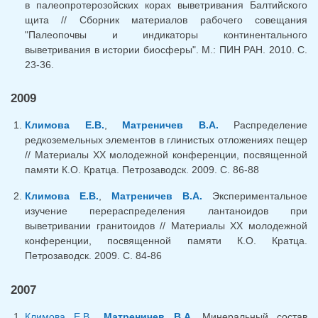
в палеопротерозойских корах выветривания Балтийского
щита // Сборник материалов рабочего совещания
"Палеопочвы и индикаторы континентального
выветривания в истории биосферы". М.: ПИН РАН. 2010. С.
23-36.
2009
Климова Е.В.
,
Матреничев В.А.
Распределение
редкоземельных элементов в глинистых отложениях пещер
// Материалы XX молодежной конференции, посвященной
памяти К.О. Кратца. Петрозаводск. 2009. С. 86-88
Климова Е.В.
,
Матреничев В.А.
Экспериментальное
изучение перераспределения лантаноидов при
выветривании гранитоидов // Материалы XX молодежной
конференции, посвященной памяти К.О. Кратца.
Петрозаводск. 2009. С. 84-86
2007
Климова Е.В.
,
Матреничев В.А.
Минеральный состав