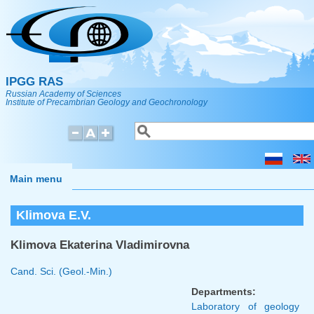
Skip to main content
IPGG RAS
Russian Academy of Sciences
Institute of Precambrian Geology and Geochronology
Search
Search form
Main menu
Klimova E.V.
Klimova Ekaterina Vladimirovna
Cand. Sci. (Geol.-Min.)
Departments:
Laboratory of geology