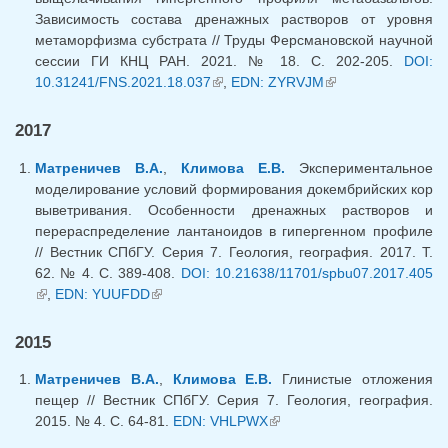
Зависимость состава дренажных растворов от уровня
метаморфизма субстрата // Труды Ферсмановской научной
сессии ГИ КНЦ РАН. 2021. № 18. С. 202-205.
DOI:
10.31241/FNS.2021.18.037
(link is external)
,
EDN: ZYRVJM
(link is external)
2017
Матреничев В.А.
,
Климова Е.В.
Экспериментальное
моделирование условий формирования докембрийских кор
выветривания. Особенности дренажных растворов и
перераспределение лантаноидов в гипергенном профиле
// Вестник СПбГУ. Серия 7. Геология, география. 2017. Т.
62. № 4. С. 389-408.
DOI: 10.21638/11701/spbu07.2017.405
(link is external)
,
EDN: YUUFDD
(link is external)
2015
Матреничев В.А.
,
Климова Е.В.
Глинистые отложения
пещер // Вестник СПбГУ. Серия 7. Геология, география.
2015. № 4. С. 64-81.
EDN: VHLPWX
(link is external)