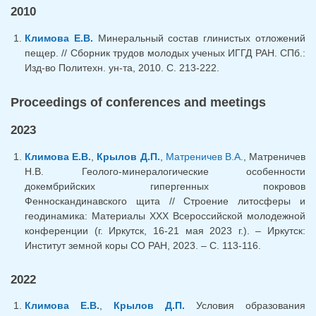
2010
Климова Е.В.
Минеральный состав глинистых отложений
пещер. // Сборник трудов молодых ученых ИГГД РАН. СПб.:
Изд-во Политехн. ун-та, 2010. С. 213-222.
Proceedings of conferences and meetings
2023
Климова Е.В.
,
Крылов Д.П.
,
Матреничев В.А.
, Матреничев
Н.В. Геолого-минералогические особенности
докембрийских гипергенных покровов
Фенноскандинавского щита // Строение литосферы и
геодинамика: Материалы ХХX Всероссийской молодежной
конференции (г. Иркутск, 16-21 мая 2023 г.). – Иркутск:
Институт земной коры СО РАН, 2023. – С. 113-116.
2022
Климова Е.В.
,
Крылов Д.П.
Условия образования