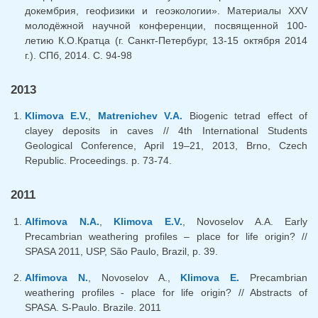
докембрия, геофизики и геоэкологии». Материалы XXV
молодёжной научной конференции, посвященной 100-
летию К.О.Кратца (г. Санкт-Петербург, 13-15 октября 2014
г.). СПб, 2014. С. 94-98
2013
Klimova E.V.
,
Matrenichev V.A.
Biogenic tetrad effect of
clayey deposits in caves // 4th International Students
Geological Conference, April 19–21, 2013, Brno, Czech
Republic. Proceedings. p. 73-74.
2011
Alfimova N.A.
,
Klimova E.V.
, Novoselov A.A. Early
Precambrian weathering profiles – place for life origin? //
SPASA 2011, USP, São Paulo, Brazil, p. 39.
Alfimova N.
, Novoselov A.,
Klimova E.
Precambrian
weathering profiles - place for life origin? // Abstracts of
SPASA. S-Paulo. Brazile. 2011