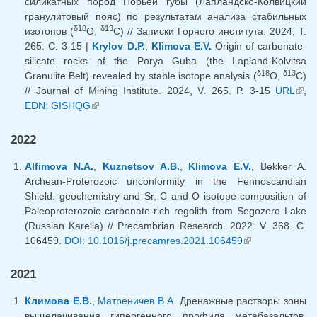
силикатных пород Порьей губы (Лапландско-Колвицкий
гранулитовый пояс) по результатам анализа стабильных
δ18
δ13
изотопов (
O,
C) // Записки Горного института. 2024, Т.
265. С. 3-15 |
Krylov D.P.
,
Klimova E.V.
Origin of carbonate-
silicate rocks of the Porya Guba (the Lapland-Kolvitsa
δ18
δ13
Granulite Belt) revealed by stable isotope analysis (
O,
C)
// Journal of Mining Institute. 2024, V. 265. P. 3-15
URL
(lin
,
EDN: GISHQG
(link is external)
exte
2022
Alfimova N.A.
,
Kuznetsov A.B.
,
Klimova E.V.
, Bekker A.
Archean-Proterozoic unconformity in the Fennoscandian
Shield: geochemistry and Sr, C and O isotope composition of
Paleoproterozoic carbonate-rich regolith from Segozero Lake
(Russian Karelia) // Precambrian Research. 2022. V. 368. C.
106459.
DOI: 10.1016/j.precamres.2021.106459
(link is
external)
2021
Климова Е.В.
,
Матреничев В.А.
Дренажные растворы зоны
выщелачивания гипергенного профиля метабазальтов.