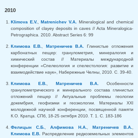
2010
Klimova E.V.
,
Matrenichev V.A.
Mineralogical and chemical
composition of clayey deposits in caves // Acta Mineralogica-
Petrographica. 2010. Abstract Series 6: 99
Климова Е.В.
,
Матреничев В.А.
Глинистые отложения
карбонатных пещер: гранулометрия, минералогия и
химический состав // Материалы международной
конференции «Спелеология и спелестология: развитие и
взаимодействие наук», Набережные Челны, 2010. С. 39-40.
Климова Е.В.
,
Матреничев В.А.
Особенности
гранулометрического и минерального состава глинистых
отложений пещер // Актуальные проблемы геологии
докембрия, геофизики и геоэкологии. Материалы XXI
молодежной научной конференции, посвященной памяти
К.О. Кратца. СПб, 18-25 октября 2010. Т. 1. С. 183-186
Фелицын С.Б.
,
Алфимова Н.А.
,
Матреничев В.А.
,
Климова Е.В.
Распределение редкоземельных элементов