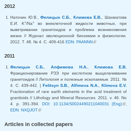
2012
Наточин Ю.В.,
Фелицын С.Б.
,
Климова Е.В.
, Шахматова
+
+
Е.И. K
/Na
во внеклеточной жидкости животных, при
выветривании гранитоидов и проблема возникновения
жизни // Журнал эволюционной биохимии и физиологии.
2012. Т. 48. № 4. С. 409-416
EDN: PAANNN
(link is external)
2011
Фелицын С.Б.
,
Алфимова Н.А.
,
Климова Е.В.
Фракционирование РЗЭ при кислотном выщелачивании
гранитоидов // Литология и полезные ископаемые. 2011. №
4. С. 439-442. |
Felitsyn S.B.
,
Alfimova N.A.
,
Klimova E.V.
Fractionation of rare earth elements in the acid treatment of
granitoids // Lithology and Mineral Resources. 2011. v. 46. No
4. p. 391-394.
DOI: 10.1134/S0024490211040031 (Eng)
(lin
,
EDN: NXQJOT
(link is external)
exte
Articles in collected papers