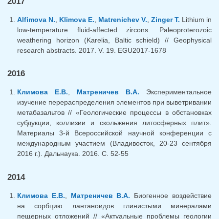
2017
Alfimova N.
,
Klimova E.
,
Matrenichev V.
,
Zinger T.
Lithium in
low-temperature fluid-affected zircons. Paleoproterozoic
weathering horizon (Karelia, Baltic schield) // Geophysical
research abstracts. 2017. V. 19. EGU2017-1678
2016
Климова Е.В.
,
Матреничев В.А.
Экспериментальное
изучение перераспределения элементов при выветривании
метабазальтов // «Геологические процессы в обстановках
субдукции, коллизии и скольжения литосферных плит».
Материалы 3-й Всероссийской научной конференции с
международным участием (Владивосток, 20-23 сентября
2016 г.). Дальнаука. 2016. С. 52-55
2014
Климова Е.В.
,
Матреничев В.А.
Биогенное воздействие
на сорбцию лантаноидов глинистыми минералами
пещерных отложений // «Актуальные проблемы геологии