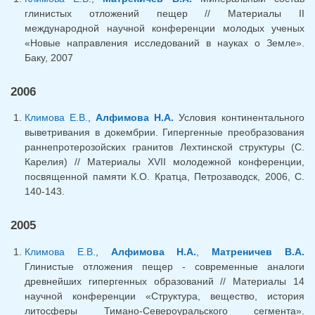
глинистых отложений пещер // Материалы II
международной научной конференции молодых ученых
«Новые направления исследований в науках о Земле».
Баку, 2007
2006
Климова Е.В.
,
Алфимова Н.А.
Условия континентального
выветривания в докембрии. Гипергенные преобразования
раннепротерозойских гранитов Лехтинской структуры (С.
Карелия) // Материалы XVII молодежной конференции,
посвященной памяти К.О. Кратца, Петрозаводск, 2006, С.
140-143.
2005
Климова Е.В.
,
Алфимова Н.А.
,
Матреничев В.А.
Глинистые отложения пещер - современные аналоги
древнейших гипергенных образований // Материалы 14
научной конференции «Структура, вещество, история
литосферы Тимано-Североуральского сегмента».