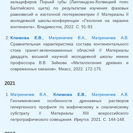
кальцифиров Порьей губы (Лапландско-Колвицкий пояс
Балтийского щита) по результатам изучения фазовых
равновесий и изотопной геотермометрии // Материалы II
молодежной школы-конференции «Геология на окраине
континента». Владивосток, 2022. С. 91-93.
Климова Е.В.
,
Матреничев В.А.
,
Матреничев А.В.
Сравнительная характеристика состава континентального
стока гранит-зеленокаменных областей // Материалы
двадцать восьмой научной молодежной школы имени
профессора В.В. Зайкова «Металлогения древних и
современных океанов». Миасс, 2022. 172-175.
2021
Матреничев В.А.
,
Климова Е.В.
,
Матреничев А.В.
Геохимические особенности дренажных растворов
гипергенного профиля по мафическому и сиалическому
субстрату // Материалы XIII всероссийского
петрографического совещания. Иркутск. 2021. С. 144-148.