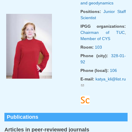
and geodynamics
Positions:
Junior Staff
Scientist
IPGG organizations:
Chairman of TUC
,
Member of CYS
Room:
103
Phone (city):
328-01-
92
Phone (local):
106
E-mail:
katya_kli@list.ru
(link sends e-mail)
Publications
Articles in peer-reviewed journals