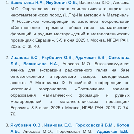
Васильева Н.А.
,
Якубович О.В.
, Васильева К.Ю., Аносова
М.О. Определение возраста эпигенетического пирита из
нефтематеринских пород (U,Th)-He методом // Материалы
IX Российской конференции по изотопной геохронологии
«Соотношение времени образования магматических
формаций и рудных месторождений в металлогенических
провинциях Евразии». 3-5 июня 2025 г. Москва, ИГЕМ РАН.
2025. С. 38-40.
Иванова Е.С.
,
Якубович О.В.
,
Адамская Е.В.
,
Соколова
Л.А.
,
Васильева Н.А.
, Аносова М.О. Высоковакуумная
ячейка для экстракции радиогенного гелия на базе
оптоволоконного иттербиевого лазера: методические
аспекты // Материалы IX Российской конференции по
изотопной геохронологии «Соотношение времени
образования магматических формаций и рудных
месторождений в металлогенических провинциях
Евразии». 3-5 июня 2025 г. Москва, ИГЕМ РАН. 2025. С. 74-
76.
Якубович О.В.
,
Иванова Е.С.
,
Гороховский Б.М.
,
Котов
А.Б.
, Аносова М.О., Подольская М.М.,
Адамская Е.В.
,