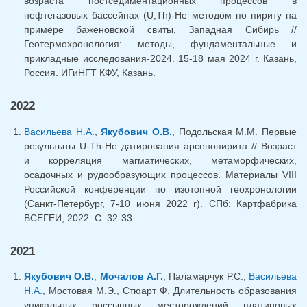
возраста постседиментационных процессов в
нефтегазовых бассейнах (U,Th)-He методом по пириту на
примере баженовской свиты, Западная Сибирь //
Геотермохронология: методы, фундаментальные и
прикладные исследования-2024. 15-18 мая 2024 г. Казань,
Россия. ИГиНГТ КФУ, Казань.
2022
Васильева Н.А.
,
Якубович О.В.
, Подольская М.М. Первые
результыты U-Th-He датирования арсенопирита // Возраст
и корреляция магматических, метаморфических,
осадочных и рудообразующих процессов. Материалы VIII
Российской конференции по изотопной геохронологии
(Санкт-Петербург, 7-10 июня 2022 г). СПб: Картфабрика
ВСЕГЕИ, 2022. С. 32-33.
2021
Якубович О.В.
,
Мочалов А.Г.
, Паламарчук Р.С.,
Васильева
Н.А.
, Мостовая М.Э., Стюарт Ф. Длительность образования
уникальных россыпных месторождений платиновых