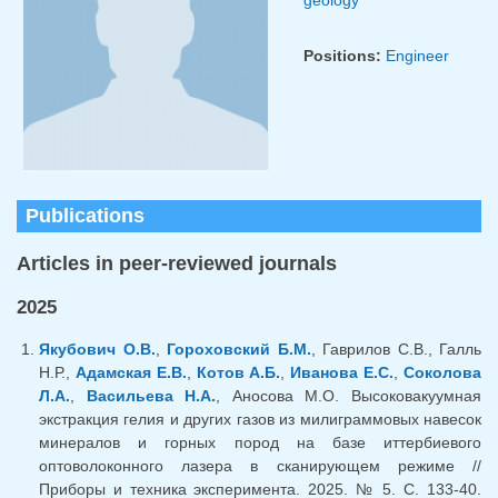
Positions:
Engineer
Publications
Articles in peer-reviewed journals
2025
Якубович О.В.
,
Гороховский Б.М.
, Гаврилов С.В., Галль
Н.Р.,
Адамская Е.В.
,
Котов А.Б.
,
Иванова Е.С.
,
Соколова
Л.А.
,
Васильева Н.А.
, Аносова М.О. Высоковакуумная
экстракция гелия и других газов из милиграммовых навесок
минералов и горных пород на базе иттербиевого
оптоволоконного лазера в сканирующем режиме //
Приборы и техника эксперимента. 2025. № 5. С. 133-40.