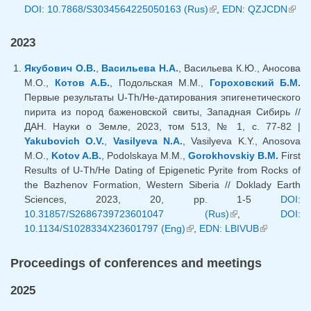
DOI: 10.7868/S3034564225050163 (Rus)
(link is external)
,
EDN: QZJCDN
(lin
exter
2023
Якубович О.В.
,
Васильева Н.А.
, Васильева К.Ю., Аносова
М.О.,
Котов А.Б.
, Подольская М.М.,
Гороховский Б.М.
Первые результаты U-Th/He-датирования эпигенетического
пирита из пород баженовской свиты, Западная Сибирь //
ДАН. Науки о Земле, 2023, том 513, № 1, с. 77-82 |
Yakubovich O.V.
,
Vasilyeva N.A.
, Vasilyeva K.Y., Anosova
M.O.,
Kotov A.B.
, Podolskaya M.M.,
Gorokhovskiy B.M.
First
Results of U-Th/He Dating of Epigenetic Pyrite from Rocks of
the Bazhenov Formation, Western Siberia // Doklady Earth
Sciences, 2023, 20, pp. 1-5
DOI:
10.31857/S2686739723601047 (Rus)
(link is external)
,
DOI:
10.1134/S1028334X23601797 (Eng)
(link is external)
,
EDN: LBIVUB
(link is
external)
Proceedings of conferences and meetings
2025