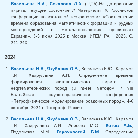
Васильева Н.А.
,
Соколова Л.А.
(U,Th)-He датирование
пирита: текущее состояние // Материалы IX Российской
конференции по изотопной геохронологии «Соотношение
времени образования магматических формаций и рудных
месторождений в металлогенических провинциях
Евразии». 3-5 июня 2025 г. Москва, ИГЕМ РАН. 2025. С.
241-243.
2024
Васильева Н.А.
,
Якубович О.В.
, Васильева К.Ю., Карамов
Т.И., Хайруллина А.И. Определение времени
формирования эпигенетического пирита из
нефтематеринских пород (U,Th)-He методом // VIII
Балтийская научно-практическая конференция
«Петрофизическое моделирование осадочных пород». 4-6
сентября 2024 г. Петергоф, Россия.
Васильева Н.А.
,
Якубович О.В.
, Васильева К.Ю., Карамов
Т.И., Хайруллина А.И., Аносова М.О.,
Котов А.Б.
,
Подольская М.М.,
Гороховский Б.М.
Определение