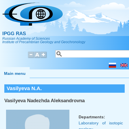
Skip to main content
IPGG RAS
Russian Academy of Sciences
Institute of Precambrian Geology and Geochronology
Search
Search form
Main menu
Vasilyeva N.A.
Vasilyeva Nadezhda Aleksandrovna
Departments:
Laboratory of isotopic
geology